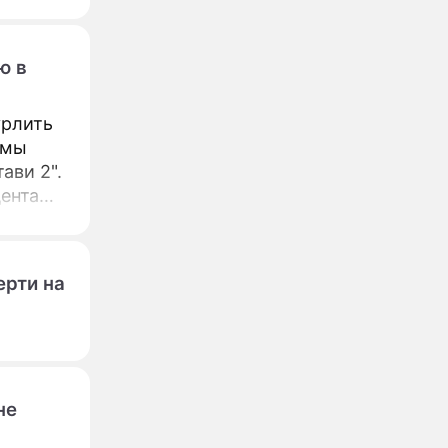
ю в
урлить
ммы
ави 2".
ента
, а
ерти на
не