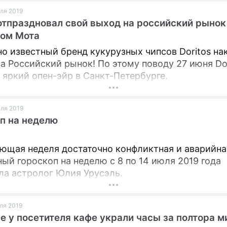
юля 2019
 отпраздновал свой выход на российский рынок
том Мота
о известный бренд кукурузных чипсов Doritos на
а Российский рынок! По этому поводу 27 июня Do
 яркий опен-эйр в Санкт-Петербурге.
юля 2019
п на неделю
ющая неделя достаточно конфликтная и аварийна
ый гороскоп на неделю с 8 по 14 июля 2019 года
ла астролог Юлия Урусэль.
юля 2019
е у посетителя кафе украли часы за полтора м