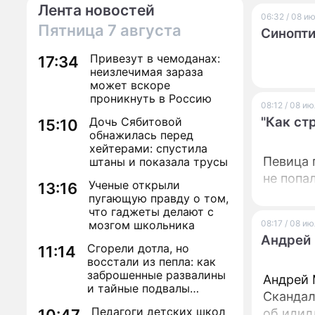
Лента новостей
06:32 / 08 и
Пятница
7 августа
Синопти
Привезут в чемоданах:
17:34
неизлечимая зараза
может вскоре
проникнуть в Россию
08:12 / 08 и
"Как ст
Дочь Сябитовой
15:10
обнажилась перед
хейтерами: спустила
Певица 
штаны и показала трусы
не попал
Ученые открыли
13:16
пугающую правду о том,
что гаджеты делают с
мозгом школьника
08:17 / 08 и
Андрей 
Сгорели дотла, но
11:14
восстали из пепла: как
заброшенные развалины
Андрей 
и тайные подвалы
Скандал
столицы обрели вторую
Педагоги детских школ
об идил