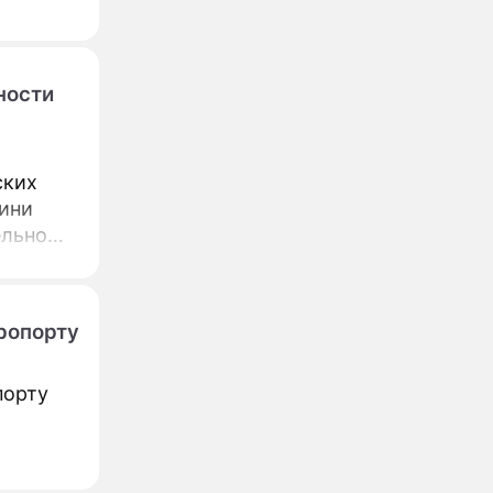
ности
ских
гини
ельно
ропорту
порту