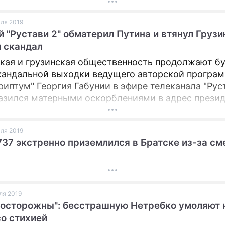
но не из-за наркотического опьянения.
юля 2019
 "Рустави 2" обматерил Путина и втянул Грузи
 скандал
кая и грузинская общественность продолжают б
кандальной выходки ведущего авторской програ
риптум" Георгия Габунии в эфире телеканала "Руст
азился матерными оскорблениями в адрес презид
траны Владимира Путина, его умерших родителей
сех россиян.
юля 2019
737 экстренно приземлился в Братске из-за см
юля 2019
 осторожны": бесстрашную Нетребко умоляют 
со стихией