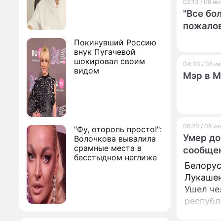
02:13 / 08 и
"Все бо
пожалов
Покинувший Россию
внук Пугачевой
шокировал своим
04:03 / 08 и
видом
Мэр в М
06:20 / 08 и
"Фу, оторопь просто!":
Умер до
Волочкова вывалила
срамные места в
сообщен
бесстыдном неглиже
Белорус
Лукашен
Ушел че
республ