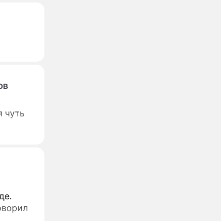
ов
я чуть
де.
оворил