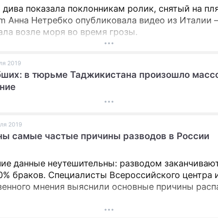
 дива показала поклонникам ролик, снятый на пл
am Анна Нетребко опубликовала видео из Италии –
ала возле моря во время грозы.
юля 2019
бших: в тюрьме Таджикистана произошло масс
ние
юля 2019
ы самые частые причины разводов в России
ие данные неутешительны: разводом заканчиваю
0% браков. Специалисты Всероссийского центра 
енного мнения выяснили основные причины расп