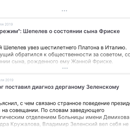
юля 2019
режим": Шепелев о состоянии сына Фриске
 Шепелев увез шестилетнего Платона в Италию.
ущий обратился к общественности за советом, 
янии сына, рожденного ему Жанной Фриске.
юля 2019
г поставил диагноз дерганому Зеленскому
ъяснил, с чем связано странное поведение презид
 на совещании. По словам заведующего
гическим отделением Больницы имени Демихова
дра Кружалова, Владимир Зеленский вел себя не