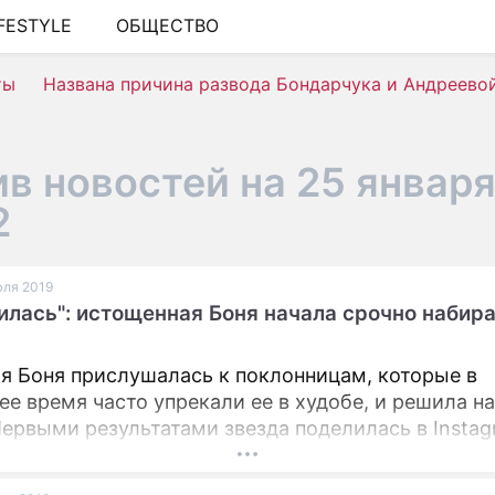
IFESTYLE
ОБЩЕСТВО
ШОУ-БИЗНЕС
ты
Названа причина развода Бондарчука и Андреево
АВТО
КИНО
в новостей на 25 январ
НЕДВИЖИМОСТЬ
2
ЗДОРОВЬЕ
ЭКОНОМИКА
юля 2019
илась": истощенная Боня начала срочно набира
ПРОИСШЕСТВИЯ
СОННИК
я Боня прислушалась к поклонницам, которые в
ее время часто упрекали ее в худобе, и решила н
СТИЛЬ ЖИЗНИ
Первыми результатами звезда поделилась в Instag
СЕРИАЛЫ
ИГРЫ