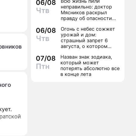
Всю жизнь пили
06/08
неправильно: доктор
Чтв
Мясников раскрыл
правду об опасности
антибиотиков
Огонь с небес сожжет
06/08
урожай и дом:
Чтв
страшный запрет 6
овников
августа, о котором
молчат старики
Назван знак зодиака,
07/08
который может
Птн
потерять абсолютно все
в конце лета
ного
кует.
братской