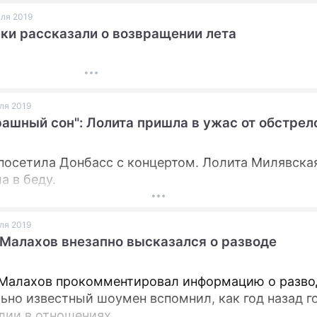
юля 2019
ки рассказали о возвращении лета
юля 2019
рашный сон": Лолита пришла в ужас от обстрел
посетила Донбасс с концертом. Лолита Милявска
а в беду.
юля 2019
Малахов внезапно высказался о разводе
Малахов прокомментировал информацию о разво
ьно известный шоумен вспомнил, как год назад г
лии в отношениях.