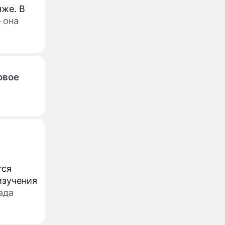
яже. В
 она
овое
тся
изучения
ада