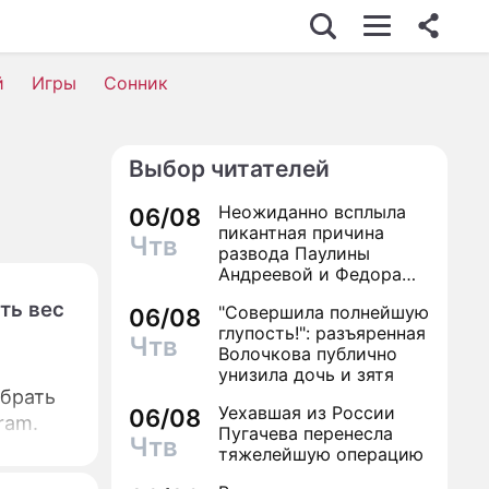
й
Игры
Сонник
Выбор читателей
я
Неожиданно всплыла
06/08
пикантная причина
Чтв
развода Паулины
Андреевой и Федора
Бондарчука
ть вес
"Совершила полнейшую
06/08
глупость!": разъяренная
Чтв
Волочкова публично
унизила дочь и зятя
абрать
Уехавшая из России
06/08
ram.
Пугачева перенесла
Чтв
тяжелейшую операцию