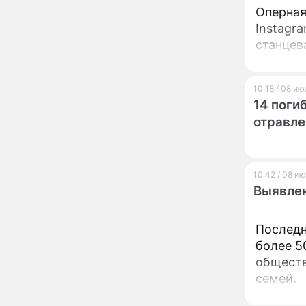
похоронила": Шаляпин
Оперная
увлекся тяжелобольной
сказочно богатой дамой
Instagr
станцев
Павильоны здоровья с
12:46
бесплатной экспресс-
диагностикой
открываются в центре
10:18 / 08 и
Москвы
14 поги
Ученые нашли способ
11:49
отравле
заблокировать самые
страшные воспоминания
Горы золота или
09:26
сокрушительный удар:
10:42 / 08 и
каким знакам зодиака
Выявлен
астрологи пророчат
счастье, а кому нищету
Ни в коем случае не
00:10
Последн
нарушайте этот
более 5
страшный запрет 5
августа – уйдут любовь
обществ
и деньги
семей.
Мэр Москвы рассказал о
19:17
развитии центра