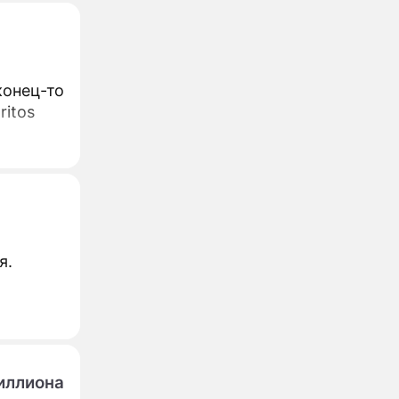
конец-то
ritos
я.
иллиона