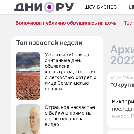
ШОУ-БИЗНЕС
L
Волочкова публично обрушилась на дочь
Тес
Топ новостей недели
Архи
Ужасная гибель за
202
считанные дни:
объявлена
катастрофа, которая
с легкостью сотрет с
00:04 / 08 и
лица Земли целые
"Округл
страны
Виктори
Страшное несчастье
последн
с Вайкуле прямо на
массу. 
сцене попало на
видео