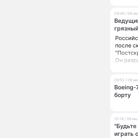
урожай и дом:
адекват
страшный запрет 6
августа, о котором
09:46 / 08 и
молчат старики
Ведущий
От Преснякова до
18:13
Байсарова: сияющая
грязный
Орбакайте вывезла в
Российс
Европу всех детей от
после с
разных мужчин
"Срочно выходить из
17:19
"Постск
роли": перепуганная
Он разр
Бородина едва не увела
чужого мужа на красной
нашей с
дорожке
также в
Депутат Чаплин
15:14
09:53 / 08 и
предложил запретить
Boeing-
мойку машин и
борту
торговлю во дворах
Внезапно отменивший
15:08
концерты Григорий Лепс
сделал важное
10:18 / 08 и
заявление
"Будьте
"Четырех мужей
играть 
13:36