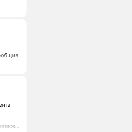
сообщив
ента
 совсем