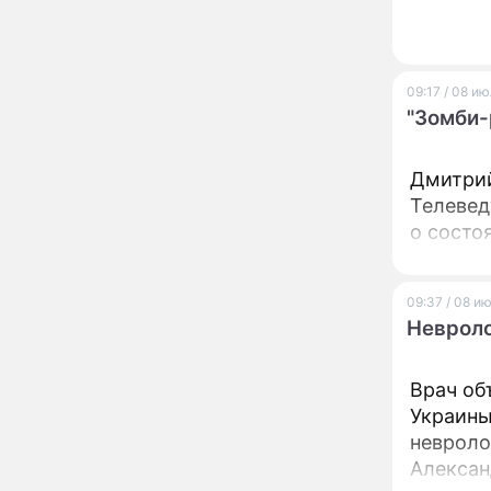
13:57
увиденного на Солнце:
важнейший ключ к
разгадке главных тайн
09:17 / 08 и
Реставрация церкви
13:27
"Зомби-
Ильи Пророка на
Новгородском подворье
завершена – Мэр
Дмитрий
Москвы
"Совершила полнейшую
12:08
Телевед
глупость!": разъяренная
о состо
Волочкова публично
унизила дочь и зятя
Уехавшая из России
10:55
09:37 / 08 и
Пугачева перенесла
Невроло
тяжелейшую операцию
Неожиданно всплыла
09:28
Врач об
пикантная причина
развода Паулины
Украины
Андреевой и Федора
невроло
Бондарчука
Алексан
Огонь с небес сожжет
00:22