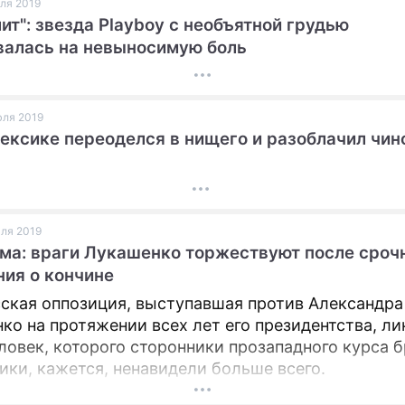
юля 2019
лит": звезда Playboy с необъятной грудью
ПРЕСС-РЕЛИЗЫ
алась на невыносимую боль
О ПРОЕКТЕ
юля 2019
ексике переоделся в нищего и разоблачил чин
юля 2019
ма: враги Лукашенко торжествуют после сроч
ия о кончине
ская оппозиция, выступавшая против Александра
ко на протяжении всех лет его президентства, ли
ловек, которого сторонники прозападного курса 
ики, кажется, ненавидели больше всего.