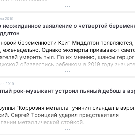
юля 2019
 неожиданное заявление о четвертой беремен
ддлтон
 новой беременности Кейт Миддлтон появляются,
, еженедельно. Однако эксперты призывают свет
ателей умерить пыл. По их мнению, шансы герцо
жской обзавестись ребенком в 2019 году значит
сь.
юля 2019
тый рок-музыкант устроил пьяный дебош в аэ
руппы "Коррозия металла" учинил скандал в аэро
ий. Сергей Троицкий ударил представителя
пании металлической стойкой.