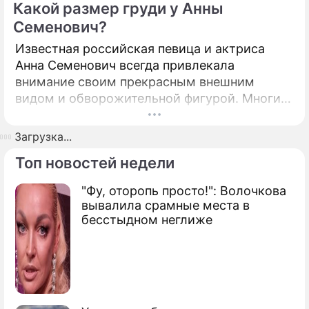
Какой размер груди у Анны
Семенович?
Известная российская певица и актриса
Анна Семенович всегда привлекала
внимание своим прекрасным внешним
видом и обворожительной фигурой. Многие
ее поклонники задаются вопросом, какой
размер груди у этой талантливой и
Загрузка...
сексуальной звезды.
Топ новостей недели
"Фу, оторопь просто!": Волочкова
вывалила срамные места в
бесстыдном неглиже