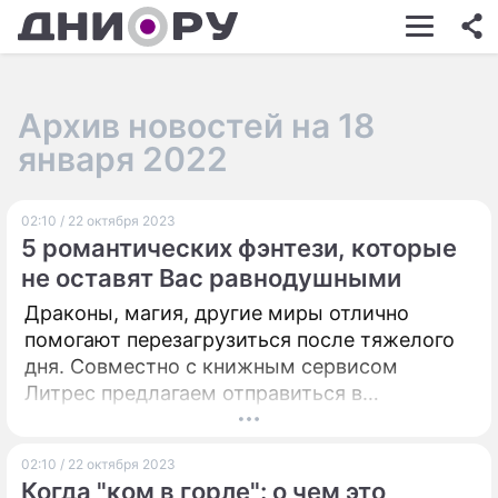
ШОУ-БИЗНЕС
АВТО
Архив новостей на 18
КИНО
января 2022
НЕДВИЖИМОСТЬ
02:10 / 22 октября 2023
ЗДОРОВЬЕ
5 романтических фэнтези, которые
ЭКОНОМИКА
не оставят Вас равнодушными
Драконы, магия, другие миры отлично
ПРОИСШЕСТВИЯ
помогают перезагрузиться после тяжелого
СОННИК
дня. Совместно с книжным сервисом
Литрес предлагаем отправиться в
СТИЛЬ ЖИЗНИ
путешествие по завораживающим историям
в стиле фэнтези. Обещаем, равнодушными
СЕРИАЛЫ
02:10 / 22 октября 2023
не останетесь!
Когда "ком в горле": о чем это
ИГРЫ