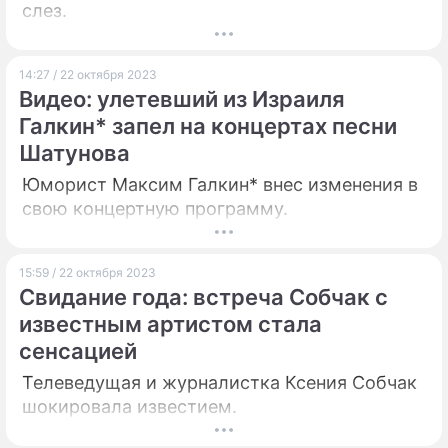
слез.
14:27 / 22 октября 2023
Видео: улетевший из Израиля
Галкин* запел на концертах песни
Шатунова
Юморист Максим Галкин* внес изменения в
свою концертную программу.
15:59 / 22 октября 2023
Свидание года: встреча Собчак с
известным артистом стала
сенсацией
Телеведущая и журналистка Ксения Собчак
шокировала известием.