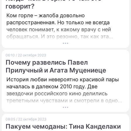
говорит?
ПРЕСС-РЕЛИЗЫ
Ком горле – жалоба довольно
распространенная. Но только не всегда
О ПРОЕКТЕ
человек понимает, к какому врачу с ней
обращаться. И это резонно, так как эта
ощущение кома в горле может возникать
при множестве состояний. Чтобы выбрать
06:10 / 22 октября 2023
правильного специалиста, нужно понять
Почему развелись Павел
суть проблемы и самые частые причины ее
Прилучный и Агата Муцениеце
возникновения. Советами делится
гастроэнтеролог Вероника Корнилова.
История любви невероятно красивой пары
началась в далеком 2010 году. Две
звездочки российского кино делились
трепетными чувствами и смотрели в одном
направлении.
08:05 / 22 октября 2023
Пакуем чемоданы: Тина Канделаки