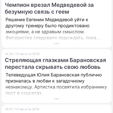
задачи новой структуры входит помощь в
Чемпион врезал Медведевой за
развитии гражданских инициатив в
безумную связь с геем
регионах, поддержка местных лидеров
общественного мнения и активных граждан,
Решение Евгении Медведевой уйти к
обеспечение четкого взаимодействия
другому тренеру было продиктовано
между волонтерами, органами госвласти и
эмоциями, а не здравым смыслом.
местного самоуправления.
Фигуристке следовало подождать, пока
утихнут страсти после Игр в Пхенчхане,
уверен олимпийский чемпион.
14:24 / 13 августа 2018
Стреляющая глазками Барановская
перестала скрывать свою любовь
Телеведущая Юлия Барановская публично
призналась в любви к загадочному
незнакомцу. Артистка посвятила избраннику
пост в соцсетях.
14:31 / 13 августа 2018