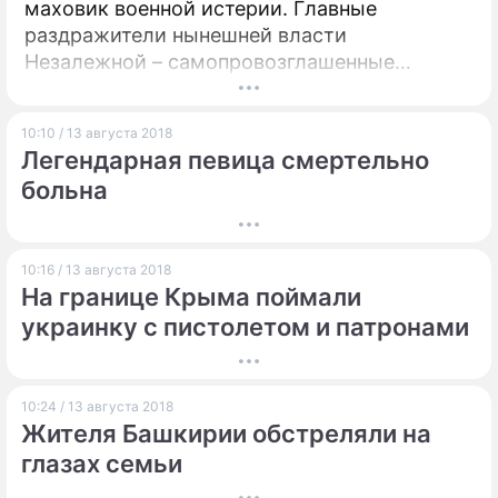
маховик военной истерии. Главные
раздражители нынешней власти
Незалежной – самопровозглашенные
республики Донбасса – могут обзавестись
собственной авиацией, полагает эксперт по
10:10 / 13 августа 2018
государственной безопасности Владимир
Легендарная певица смертельно
Горбулин.
больна
10:16 / 13 августа 2018
На границе Крыма поймали
украинку с пистолетом и патронами
10:24 / 13 августа 2018
Жителя Башкирии обстреляли на
глазах семьи