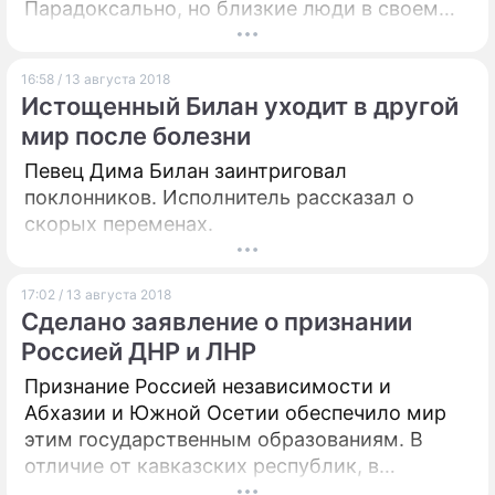
Парадоксально, но близкие люди в своем
искреннем желании помочь нередко
находятся с ним в созависимых отношениях,
16:58 / 13 августа 2018
выйти из которых непросто.
Истощенный Билан уходит в другой
мир после болезни
Певец Дима Билан заинтриговал
поклонников. Исполнитель рассказал о
скорых переменах.
17:02 / 13 августа 2018
Сделано заявление о признании
Россией ДНР и ЛНР
Признание Россией независимости и
Абхазии и Южной Осетии обеспечило мир
этим государственным образованиям. В
отличие от кавказских республик, в
непризнанных ДНР И ЛНР сохраняется