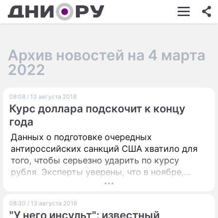
ШОУ-БИЗНЕС
АВТО
Архив новостей на 4 марта
КИНО
2022
НЕДВИЖИМОСТЬ
08:08 / 13 августа 2018
ЗДОРОВЬЕ
Курс доллара подскочит к концу
ЭКОНОМИКА
года
Данных о подготовке очередных
ПРОИСШЕСТВИЯ
антироссийских санкций США хватило для
СОННИК
того, чтобы серьезно ударить по курсу
рубля. Эксперты уверены, что в ноябре,
СТИЛЬ ЖИЗНИ
когда Вашингтон планирует утверждать
новые ограничительные меры,
СЕРИАЛЫ
08:30 / 13 августа 2018
американская валюта будет готова
"У него инсульт": известный
ИГРЫ