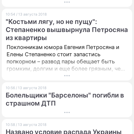
апреля 2016-го. EUR/RUB вырос намного
скромнее – на 30 копеек, до 77.25,
10:54 / 13 августа 2018
максимумов с апреля текущего года.
"Костьми лягу, но не пущу":
Степаненко вышвырнула Петросяна
из квартиры
Поклонникам юмора Евгения Петросяна и
Елены Степаненко стоит запастись
попкорном – развод пары обещает быть
громким, долгим и еще более грязным, чем
у Армена Джигарханяна с юной
прелестницей Виталиной Цымбалюк-
10:56 / 13 августа 2018
Романовской. К тому же у основателя
Болельщики "Барселоны" погибли в
"Смехопанорамы", кажется, пассия более
страшном ДТП
молода.
10:58 / 13 августа 2018
Названо условие распада Украины