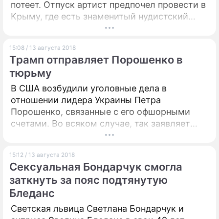
потеет. Отпуск артист предпочел провести в
Крыму, где есть знаменитый нудистский
пляж.
15:08 / 13 августа 2018
Трамп отправляет Порошенко в
тюрьму
В США возбудили уголовные дела в
отношении лидера Украины Петра
Порошенко, связанные с его офшорными
счетами. Во всяком случае, так заявляет
бывший президент Грузии, экс-губернатор
Одесской области Михаил Саакашвили, у
15:12 / 13 августа 2018
которого, как известно, крайне непростые
Сексуальная Бондарчук смогла
отношения с главой Незалежной.
заткнуть за пояс подтянутую
Бледанс
Светская львица Светлана Бондарчук и