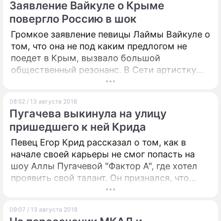
Заявление Вайкуле о Крыме
повергло Россию в шок
Громкое заявление певицы Лаймы Вайкуле о
том, что она не под каким предлогом не
поедет в Крым, вызвало большой
общественный резонанс. В Сети артистку
обвинили в лицемерии и попытке угодить
публике на Украине. К обсуждению
08:52 / 13 августа 2018
присоединились многие российские звезды.
Пугачева выкинула на улицу
пришедшего к ней Крида
Певец Егор Крид рассказал о том, как в
начале своей карьеры не смог попасть на
шоу Аллы Пугачевой "Фактор А", где хотел
проявить свой талант. Он признался, что
даже не смог пройти отбор.
09:07 / 13 августа 2018