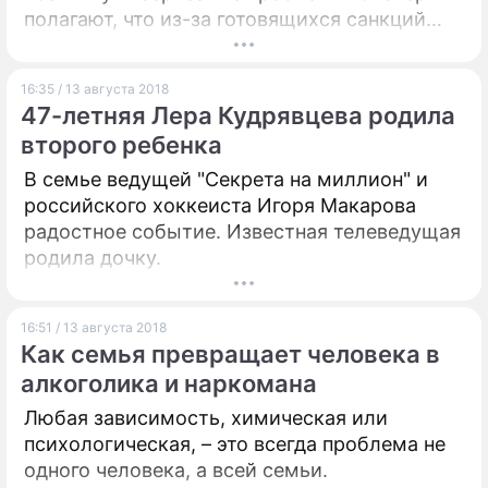
полагают, что из-за готовящихся санкций
государство может пойти на
принудительную конвертацию депозитов в
16:35 / 13 августа 2018
иностранной валюте.
47-летняя Лера Кудрявцева родила
второго ребенка
В семье ведущей "Секрета на миллион" и
российского хоккеиста Игоря Макарова
радостное событие. Известная телеведущая
родила дочку.
16:51 / 13 августа 2018
Как семья превращает человека в
алкоголика и наркомана
Любая зависимость, химическая или
психологическая, – это всегда проблема не
одного человека, а всей семьи.