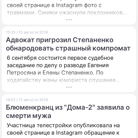
своей странице в Instagram фото с
травмами. Синяки ужаснули поклонников
передачи.
15:35 / 13 августа 2018
Адвокат пригрозил Степаненко
обнародовать страшный компромат
6 сентября состоится первое судебное
заседание по делу о разводе Евгения
Петросяна и Елены Степаненко. По
ходатайству жены юмориста слушание
пройдет в закрытом режиме "для
обеспечения права на неприкосновенность
16:02 / 13 августа 2018
частной жизни". Ей ведь, кажется, есть что
Блюменкранц из "Дома-2" заявила о
скрывать.
смерти мужа
Участница телестройки опубликовала на
своей странице в Instagram обращение к