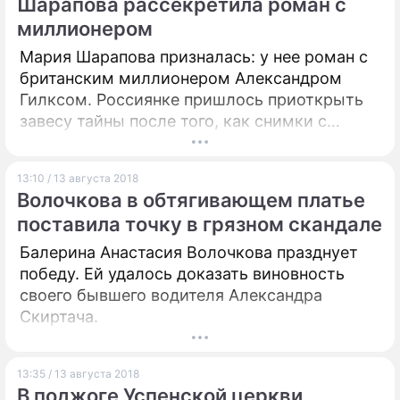
Шарапова рассекретила роман с
миллионером
Мария Шарапова призналась: у нее роман с
британским миллионером Александром
Гилксом. Россиянке пришлось приоткрыть
завесу тайны после того, как снимки с
целующим ягодицы теннисистки Гилксом
взорвали интернет.
13:10 / 13 августа 2018
Волочкова в обтягивающем платье
поставила точку в грязном скандале
Балерина Анастасия Волочкова празднует
победу. Ей удалось доказать виновность
своего бывшего водителя Александра
Скиртача.
13:35 / 13 августа 2018
В поджоге Успенской церкви