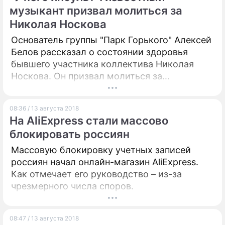
продемонстрировать свой исторический
музыкант призвал молиться за
максимум.
ПРЕСС-РЕЛИЗЫ
Николая Носкова
О ПРОЕКТЕ
Основатель группы "Парк Горького" Алексей
Белов рассказал о состоянии здоровья
бывшего участника коллектива Николая
Носкова. Он призвал молиться за
музыканта.
08:36 / 13 августа 2018
На AliExpress стали массово
блокировать россиян
Массовую блокировку учетных записей
россиян начал онлайн-магазин AliExpress.
Как отмечает его руководство – из-за
чрезмерного числа споров.
08:47 / 13 августа 2018