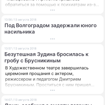
обратиться за помощью к психиатрам из-за
стремительной потери веса. Из-за
расставания с Брэдом Питтом она изводит
13:56 / 13 августа 2018
себя диетами.
Под Волгоградом задержали юного
насильника
13:57 / 13 августа 2018
Безутешная Зудина бросилась к
гробу с Брусникиным
В Художественном театре завершилась
церемония прощания с актером,
режиссером и педагогом Дмитрием
Брусникиным. Проститься с ним пришел
весь цвет театральной Москвы.
14:07 / 13 августа 2018