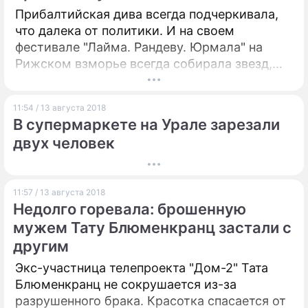
Прибалтийская дива всегда подчеркивала,
что далека от политики. И на своем
фестивале "Лайма. Рандеву. Юрмала" на
Рижском взморье всегда собирала звезд,
ориентируясь исключительно на их талант, а
не место проживания и гражданскую
11:54 / 13 августа 2018
позицию. Меньше всего можно было
В супермаркете на Урале зарезали
ожидать, что ее втянут в такой скандал.
двух человек
11:57 / 13 августа 2018
Недолго горевала: брошенную
мужем Тату Блюменкранц застали с
другим
Экс-участница телепроекта "Дом-2" Тата
Блюменкранц не сокрушается из-за
разрушенного брака. Красотка спасается от