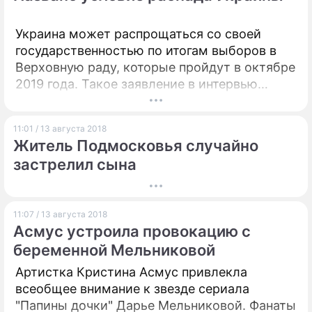
Украина может распрощаться со своей
государственностью по итогам выборов в
Верховную раду, которые пройдут в октябре
2019 года. Такое заявление в интервью
одному из изданий Незалежной сделал
заместитель главы Министерства временно
11:01 / 13 августа 2018
оккупированных территорий Георгий Тука.
Житель Подмосковья случайно
застрелил сына
11:07 / 13 августа 2018
Асмус устроила провокацию с
беременной Мельниковой
Артистка Кристина Асмус привлекла
всеобщее внимание к звезде сериала
"Папины дочки" Дарье Мельниковой. Фанаты