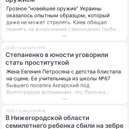
Грозное "новейшее оружие" Украины
оказалось опытным образцом, который
даже не может стрелять. Киев обещал
принять на вооружение самоходную гаубицу
"Богдана" 10 августа.
12:36 / 13 августа 2018
Степаненко в юности уговорили
стать проституткой
Жена Евгения Петросяна с детства блистала
на сцене. Ее учительница из школы №67
бывшего поселка Ангарский под
Волгоградом вспоминает, что Леночка
училась без особого усердия, зато в
драмкружке занималась с удовольствием.
12:43 / 13 августа 2018
В Нижегородской области
семилетнего ребенка сбили на зебре