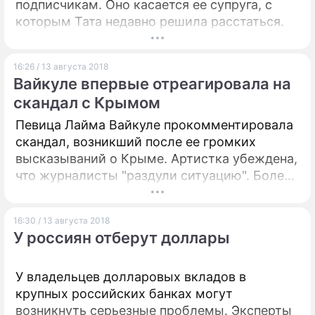
подписчикам. Оно касается ее супруга, с
которым Тата недавно решила расстаться.
16:26 / 13 августа 2018
Вайкуле впервые отреагировала на
скандал с Крымом
Певица Лайма Вайкуле прокомментировала
скандал, возникший после ее громких
высказываний о Крыме. Артистка убеждена,
что журналисты "раздули ситуацию". Более
того, Вайкуле заявила, что не намерена
оправдываться за свои слова.
16:30 / 13 августа 2018
У россиян отберут доллары
У владельцев долларовых вкладов в
крупных российских банках могут
возникнуть серьезные проблемы. Эксперты