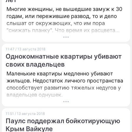
Многие женщины, не вышедшие замуж к 30
годам, или пережившие развод, то и дело
слышат от окружающих, что им пора
"снижать планку". Что время их расцвета
прошло, пора соглашаться на синицу в руке
и устраивать уютное гнездышко рядом со
11:47 / 13 августа 2018
слесарем Гошей. Но все ли так однозначно?
Однокомнатные квартиры убивают
Как понять, что планка высока? Есть три
своих владельцев
явных признака такого несовпадения.
Маленькие квартиры медленно убивают
жильцов. Недостаток личного пространства
способствует развитию тяжелых недугов у
владельцев однушек.
11:51 / 13 августа 2018
Паулс поддержал бойкотирующую
Крым Вайкуле