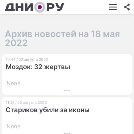
ШОУ-БИЗНЕС
АВТО
Архив новостей на 18 мая
КИНО
2022
НЕДВИЖИМОСТЬ
10:44 / 02 августа 2003
ЗДОРОВЬЕ
Моздок: 32 жертвы
ЭКОНОМИКА
None
ПРОИСШЕСТВИЯ
СОННИК
11:25 / 02 августа 2003
Стариков убили за иконы
СТИЛЬ ЖИЗНИ
СЕРИАЛЫ
None
ИГРЫ