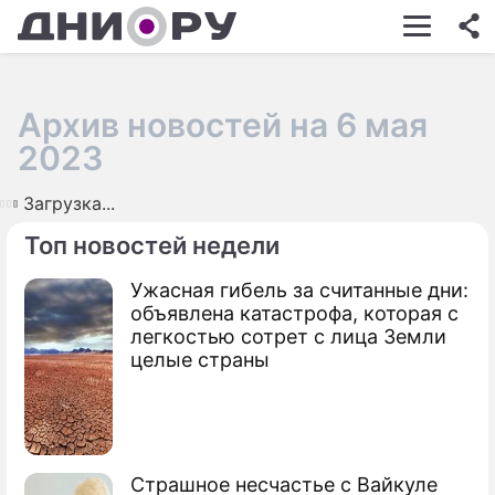
ШОУ-БИЗНЕС
АВТО
Архив новостей на 6 мая
КИНО
2023
НЕДВИЖИМОСТЬ
Загрузка...
ЗДОРОВЬЕ
Топ новостей недели
ЭКОНОМИКА
Ужасная гибель за считанные дни:
объявлена катастрофа, которая с
ПРОИСШЕСТВИЯ
легкостью сотрет с лица Земли
целые страны
СОННИК
СТИЛЬ ЖИЗНИ
СЕРИАЛЫ
Страшное несчастье с Вайкуле
ИГРЫ