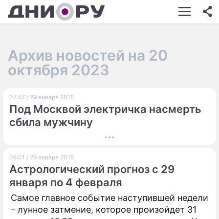
ШОУ-БИЗНЕС
АВТО
Архив новостей на 20
КИНО
октября 2023
НЕДВИЖИМОСТЬ
07:57 / 29 января 2018
ЗДОРОВЬЕ
Под Москвой электричка насмерть
ЭКОНОМИКА
сбила мужчину
ПРОИСШЕСТВИЯ
08:01 / 29 января 2018
СОННИК
Астрологический прогноз с 29
СТИЛЬ ЖИЗНИ
января по 4 февраля
Самое главное событие наступившей недели
СЕРИАЛЫ
– лунное затмение, которое произойдет 31
ИГРЫ