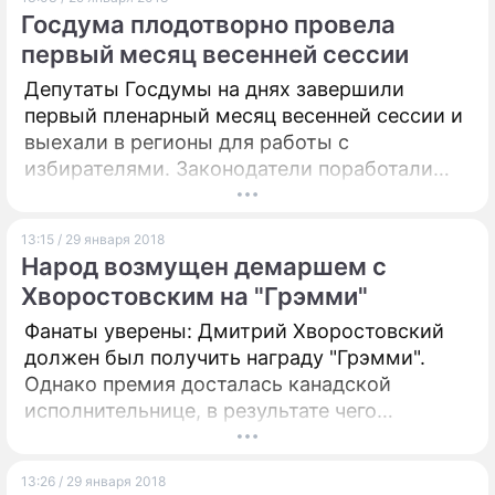
Госдума плодотворно провела
первый месяц весенней сессии
Депутаты Госдумы на днях завершили
первый пленарный месяц весенней сессии и
выехали в регионы для работы с
избирателями. Законодатели поработали
очень плодотворно: были приняты новые
законопроекты о защите прав участников
13:15 / 29 января 2018
долевого строительства, продолжилась
Народ возмущен демаршем с
работа по упрощению доступа к
Хворостовским на "Грэмми"
государственным и муниципальным
услугам, рассмотрены поправки в дорожное
Фанаты уверены: Дмитрий Хворостовский
законодательство.
должен был получить награду "Грэмми".
Однако премия досталась канадской
исполнительнице, в результате чего
разразился жуткий скандал.
13:26 / 29 января 2018