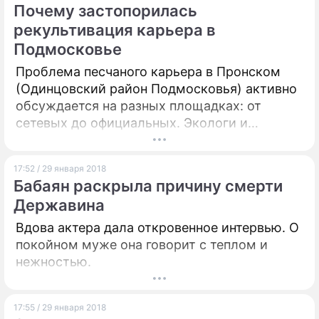
Почему застопорилась
рекультивация карьера в
Подмосковье
Проблема песчаного карьера в Пронском
(Одинцовский район Подмосковья) активно
обсуждается на разных площадках: от
сетевых до официальных. Экологи и
общественные активисты спорят, имеет ли
право разрабатывавшая карьер компания
17:52 / 29 января 2018
"ТЭКА-сервис" проводить на нем
Бабаян раскрыла причину смерти
рекультивацию. На фоне этого на втором
Державина
плане оказался главный вопрос о том, как
вообще можно проводить рекультивацию
Вдова актера дала откровенное интервью. О
подобного объекта.
покойном муже она говорит с теплом и
нежностью.
17:55 / 29 января 2018