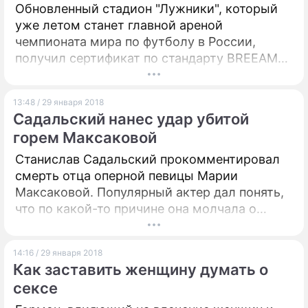
Обновленный стадион "Лужники", который
уже летом станет главной ареной
чемпионата мира по футболу в России,
получил сертификат по стандарту BREEAM
Bespoke – первому и наиболее популярному
в Европе методу экологической оценки
13:48 / 29 января 2018
зданий. Об этом рассказал глава
Садальский нанес удар убитой
стройкомплекса Москвы Марат Хуснуллин.
горем Максаковой
Станислав Садальский прокомментировал
смерть отца оперной певицы Марии
Максаковой. Популярный актер дал понять,
что по какой-то причине она молчала о
кончине родителя три недели.
14:16 / 29 января 2018
Как заставить женщину думать о
сексе