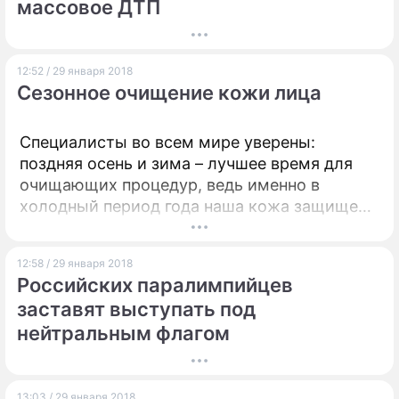
массовое ДТП
которой также впоследствии базировались
Audi Q7 и Porsche Cayenne.
12:52 / 29 января 2018
Сезонное очищение кожи лица
Специалисты во всем мире уверены:
поздняя осень и зима – лучшее время для
очищающих процедур, ведь именно в
холодный период года наша кожа защищена
от яркого солнца и пыли.
12:58 / 29 января 2018
Российских паралимпийцев
заставят выступать под
нейтральным флагом
13:03 / 29 января 2018