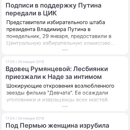
Подписи в поддержку Путина
передали в ЦИК
Представители избирательного штаба
президента Владимира Путина в
понедельник, 29 января, предоставили в
Центральную избирательную комиссию
(ЦИК) необходимые подписи для его
регистрации в качестве кандидата на пост
17:03 / 29 января 2018
главы государства. Уполномоченные
Вдовец Румянцевой: Лесбиянки
представители принесли в Центризбирком
приезжали к Наде за интимом
порядка 30 коробок, где находятся около
315 тысяч подписей.
Шокирующие откровения возлюбленного
звезды фильма "Девчата". Ее осаждали
уголовники и извращенцы всех мастей.
17:04 / 29 января 2018
Под Пермью женщина изрубила