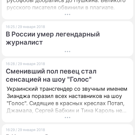
русофобы добрались до Пушкина. Великого
русского писателя обвинили в плагиате.
16:25 / 29 января 2018
В России умер легендарный
журналист
16:28 / 29 января 2018
Сменивший пол певец стал
сенсацией на шоу "Голос"
Украинский трансгендер со звучным именем
Зианджа поразил всех наставников на шоу
"Голос". Сидящие в красных креслах Потап,
Джамала, Сергей Бабкин и Тина Кароль не
остались равнодушными к эмоциональному
выступлению артистки.
16:29 / 29 января 2018