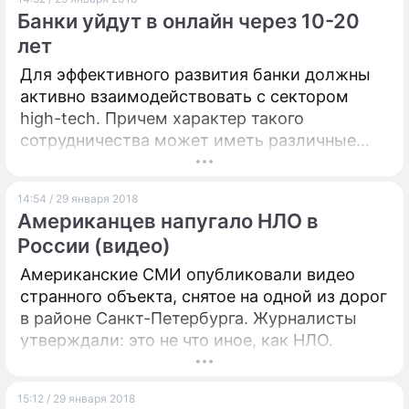
конференции в Киеве глава Института
Банки уйдут в онлайн через 10-20
глобальных стратегий Вадим Карасев.
лет
Для эффективного развития банки должны
активно взаимодействовать с сектором
high-tech. Причем характер такого
сотрудничества может иметь различные
формы: от принятия на работу IT–
профессионалов, ранее не работавших в
14:54 / 29 января 2018
банках, до внешней разработки.
Американцев напугало НЛО в
России (видео)
Американские СМИ опубликовали видео
странного объекта, снятое на одной из дорог
в районе Санкт-Петербурга. Журналисты
утверждали: это не что иное, как НЛО.
15:12 / 29 января 2018