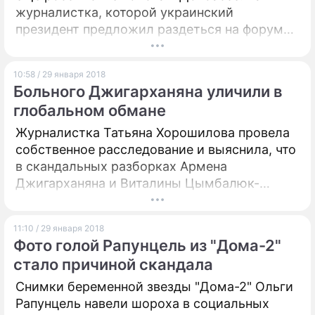
журналистка, которой украинский
президент предложил раздеться на форуме
в Давосе, прокомментировала его
поведение.
10:58 / 29 января 2018
Больного Джигарханяна уличили в
глобальном обмане
Журналистка Татьяна Хорошилова провела
собственное расследование и выяснила, что
в скандальных разборках Армена
Джигарханяна и Виталины Цымбалюк-
Романовской все очень странно. По мнению
женщины, речь идет о заранее написанном
11:10 / 29 января 2018
сценарии.
Фото голой Рапунцель из "Дома-2"
стало причиной скандала
Снимки беременной звезды "Дома-2" Ольги
Рапунцель навели шороха в социальных