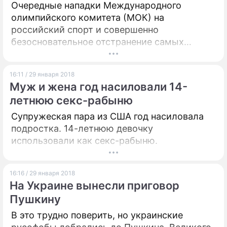
Очередные нападки Международного
олимпийского комитета (МОК) на
российский спорт и совершенно
безосновательное отстранение самых
сильных членов нашей сборной
взбудоражило Запад. Россиян поддержали
16:11 / 29 января 2018
не только спортсмены, но и спортивные
Муж и жена год насиловали 14-
чиновники самого высокого ранга.
летнюю секс-рабыню
Супружеская пара из США год насиловала
подростка. 14-летнюю девочку
использовали как секс-рабыню.
16:16 / 29 января 2018
На Украине вынесли приговор
Пушкину
В это трудно поверить, но украинские