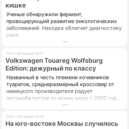
кишке
Ученые обнаружили фермент,
провоцирующий развитие онкологических
заболеваний. Находка облегчит диагностику
рака.
12:41 / 29 января 2018
Volkswagen Touareg Wolfsburg
Edition: дежурный по классу
Названный в честь племени кочевников
туарегов, среднеразмерный кроссовер от
немецкого производителя радует
автомобилистов по всему миру с 2002 года.
Задачей дизайнеров было создание
внедорожника с норовом спортивного
12:43 / 29 января 2018
автомобиля (ха! а кому этого не хотелось
На юго-востоке Москвы случилось
бы?). Результатом стала платформа PL71, на