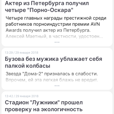
Актер из Петербурга получил
четыре "Порно-Оскара"
Четыре главных награды престижной среди
работников порноиндустрии премии AVN
Awards получил актер из Петербурга.
Алексей Маетный, в частности, удостоен
приза "Исполнитель года".
13:29 / 29 января 2018
Бузова без мужика ублажает себя
палкой колбасы
Звезда "Дома-2" призналась в слабости.
Впрочем, ей эта легкая блажь не вредит.
13:42 / 29 января 2018
Стадион "Лужники" прошел
проверку на экологичность