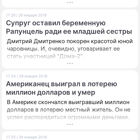
вечер" Соловьев схлестнулся с давним
знакомым и оппонентом Николаем
17:29 / 29 января 2018
Злобиным.
Супруг оставил беременную
Рапунцель ради ее младшей сестры
Дмитрий Дмитренко покорен красотой юной
чаровницы. И, очевидно, уговаривает ее
стать участницей "Дома-2".
17:34 / 29 января 2018
Американец выиграл в лотерею
миллион долларов и умер
В Америке скончался выигравший миллион
долларов в лотерею местный житель. Он не
успел распорядиться огромными деньгами.
17:35 / 29 января 2018