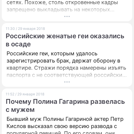
сетях. Похоже, столь откровенные кадры
запрещено выкладывать на некоторых
порталах.
11:30 / 29 января 2018
Российские женатые геи оказались
в осаде
Российские геи, которым удалось
зарегистрировать брак, держат оборону в
квартире. Стражи порядка намерены изъять
паспорта с не соответствующей российским
законам записью, но пара отказывается
подчиниться их требованиям.
11:52 / 29 января 2018
Почему Полина Гагарина развелась
с мужем
Бывший муж Полины Гагариной актер Петр
Кислов высказал свою версию развода с
популярной певицей. По его словам, они