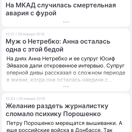
На МКАД случилась смертельная
авария с фурой
10:27 / 29 января 2018
Муж о Нетребко: Анна осталась
одна с этой бедой
На днях Анна Нетребко и ее супруг Юсиф
Эйвазов дали откровенное интервью. Супруг
оперной дивы рассказал о сложном периоде
в жизни, когда она осталась наедине с
бедой.
10:43 / 29 января 2018
Желание раздеть журналистку
сломало психику Порошенко
Петру Порошенко мерещатся вышиванки. А
еще российские войска в Донбассе. Так