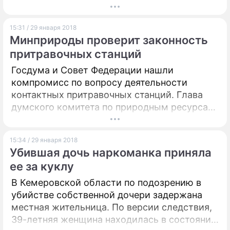
15:31 / 29 января 2018
Минприроды проверит законность
притравочных станций
Госдума и Совет Федерации нашли
компромисс по вопросу деятельности
контактных притравочных станций. Глава
думского комитета по природным ресурсам,
собственности и земельным отношениям
Николай Николаев рассказал, что члены
15:34 / 29 января 2018
согласительной комиссии пришли к
Убившая дочь наркоманка приняла
консенсусу по трем основным положениям
ее за куклу
документа. Вместе с тем, стало известно,
что парламентарий попросил министра
В Кемеровской области по подозрению в
природных ресурсов и экологии Сергея
убийстве собственной дочери задержана
Донского оценить законность работы
местная жительница. По версии следствия,
притравочных станций в России.
39-летняя женщина находилась в состоянии