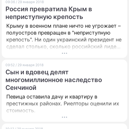
09:36 / 29 января 2018
собственное расследование и поделился его
Россия превратила Крым в
сенсационными итогами.
неприступную крепость
Крыму в военном плане ничто не угрожает –
полуостров превращен в "неприступную
крепость". Ни один украинский президент не
сделал столько, сколько российский лидер
Владимир Путин.
09:52 / 29 января 2018
Сын и вдовец делят
многомиллионное наследство
Сенчиной
Певица оставила дачу и квартиру в
престижных районах. Риелторы оценили их
стоимость.
10:12 / 29 января 2018