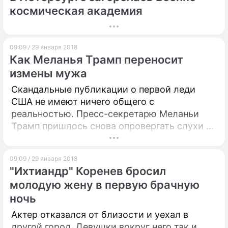
космическая академия
09:09 / 29 января 2018
Как Меланья Трамп переносит
измены мужа
Скандальные публикации о первой леди
США не имеют ничего общего с
реальностью. Пресс-секретарю Меланьи
Трамп пришлось снова опровергать слухи о
разладе в президентской семье.
09:09 / 29 января 2018
"Ихтиандр" Коренев бросил
молодую жену в первую брачную
ночь
Актер отказался от близости и уехал в
другой город. Девушки вокруг него так и