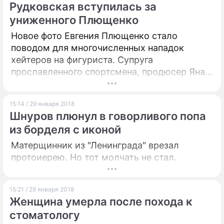
Рудковская вступилась за
униженного Плющенко
Новое фото Евгения Плющенко стало
поводом для многочисленных нападок
хейтеров на фигуриста. Супруга
прославленного спортсмена, продюсер Яна
Рудковская, немедленно вступилась за
мужа.
15:14 / 29 января 2018
Шнуров плюнул в говорливого попа
из борделя с иконой
Матерщинник из "Ленинграда" врезал
протоиерею. Но тот молчать не стал.
15:21 / 29 января 2018
Женщина умерла после похода к
стоматологу