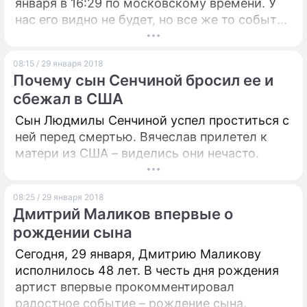
января в 16:29 по московскому времени. У
нас его видно не будет, но все же то событие
ПРЕСС-РЕЛИЗЫ
окажет влияние на нас. Поэтому, не стоит
начинать важные дела вблизи этой даты.
О ПРОЕКТЕ
08:15 / 29 января 2018
Почему сын Сенчиной бросил ее и
сбежал в США
Сын Людмилы Сенчиной успел проститься с
ней перед смертью. Вячеслав прилетел к
матери из США – виделись они нечасто.
08:25 / 29 января 2018
Дмитрий Маликов впервые о
рождении сына
Сегодня, 29 января, Дмитрию Маликову
исполнилось 48 лет. В честь дня рождения
артист впервые прокомментировал
радостное событие – рождение сына.