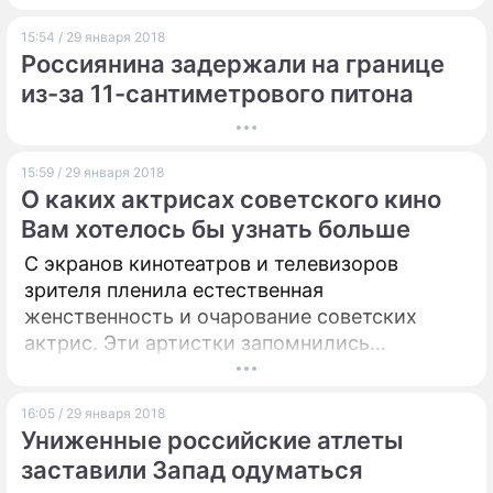
заместитель гендиректора по девелопменту
15:54 / 29 января 2018
"Мосинжпроекта" Альберт Суниев.
Россиянина задержали на границе
Открытие ТПУ запанировано через четыре
из-за 11-сантиметрового питона
года.
15:59 / 29 января 2018
О каких актрисах советского кино
Вам хотелось бы узнать больше
С экранов кинотеатров и телевизоров
зрителя пленила естественная
женственность и очарование советских
актрис. Эти артистки запомнились
блистательной игрой.
16:05 / 29 января 2018
Униженные российские атлеты
заставили Запад одуматься