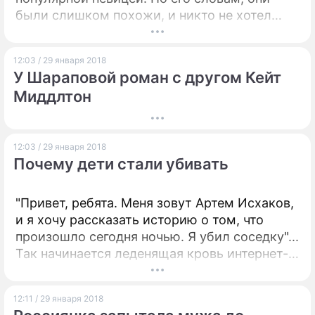
были слишком похожи, и никто не хотел
уступать.
12:03 / 29 января 2018
У Шараповой роман с другом Кейт
Миддлтон
12:03 / 29 января 2018
Почему дети стали убивать
"Привет, ребята. Меня зовут Артем Исхаков,
и я хочу рассказать историю о том, что
произошло сегодня ночью. Я убил соседку"...
Так начинается леденящая кровь интернет-
исповедь 19-летнего парня, который
совершил жестокое убийство своей подруги
12:11 / 29 января 2018
Тани Страховой.