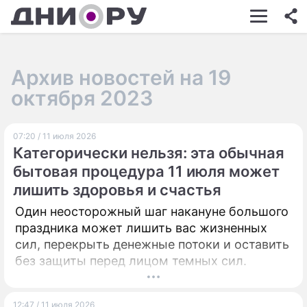
ШОУ-БИЗНЕС
АВТО
Архив новостей на 19
КИНО
октября 2023
НЕДВИЖИМОСТЬ
07:20 / 11 июля 2026
ЗДОРОВЬЕ
Категорически нельзя: эта обычная
ЭКОНОМИКА
бытовая процедура 11 июля может
лишить здоровья и счастья
ПРОИСШЕСТВИЯ
Один неосторожный шаг накануне большого
СОННИК
праздника может лишить вас жизненных
сил, перекрыть денежные потоки и оставить
СТИЛЬ ЖИЗНИ
без защиты перед лицом темных сил.
СЕРИАЛЫ
ИГРЫ
12:47 / 11 июля 2026