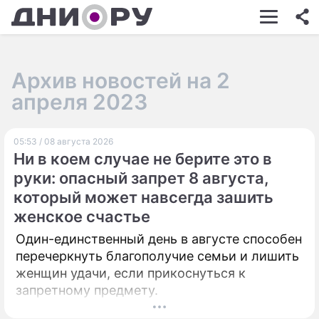
ШОУ-БИЗНЕС
АВТО
Архив новостей на 2
КИНО
апреля 2023
НЕДВИЖИМОСТЬ
05:53 / 08 августа 2026
ЗДОРОВЬЕ
Ни в коем случае не берите это в
ЭКОНОМИКА
руки: опасный запрет 8 августа,
который может навсегда зашить
ПРОИСШЕСТВИЯ
женское счастье
СОННИК
Один-единственный день в августе способен
перечеркнуть благополучие семьи и лишить
СТИЛЬ ЖИЗНИ
женщин удачи, если прикоснуться к
СЕРИАЛЫ
запретному предмету.
ИГРЫ