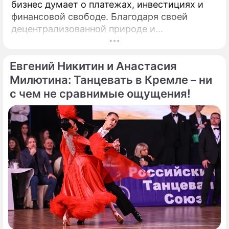
бизнес думает о платежах, инвестициях и
финансовой свободе. Благодаря своей
децентрализованной природе и
безграничной функциональности Биткойн
предлагает компаниям захватывающие
Евгений Никитин и Анастасия
возможности для расширения своего
присутствия. Однако наряду с
Милютина: Танцевать в Кремле – ни
преимуществами возникают и серьезные
с чем не сравнимые ощущения!
проблемы, особенно в нормативно-
правовой сфере. Понимание этих
препятствий имеет важное значение для
предприятий, рассматривающих
возможность внедрения Биткойна.