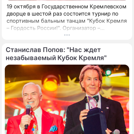
19 октября в Государственном Кремлевском
дворце в шестой раз состоится турнир по
спортивным бальным танцам "Кубок Кремля
– Гордость России!". Организатор –
президент Российского танцевального
союза, заслуженный деятель искусств РФ,
Станислав Попов: "Нас ждет
народный артист России Станислав Попов.
незабываемый Кубок Кремля"