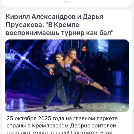
истории "быков" эти сделки даже не попали.
Вспомним трех игроков, за которых южане
Кирилл Александров и Дарья
действительно выкладывали внушительные
суммы.
Прусакова: "В Кремле
воспринимаешь турнир как бал"
25 октября 2025 года на главном паркете
страны в Кремлевском Дворце зрителей
ожидают много танцев! Состоится 8-ой