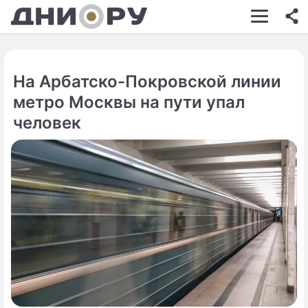
ШОУ-БИЗНЕС
АВТО
На Арбатско-Покровской линии
КИНО
метро Москвы на пути упал
НЕДВИЖИМОСТЬ
человек
ЗДОРОВЬЕ
ЭКОНОМИКА
ПРОИСШЕСТВИЯ
СОННИК
СТИЛЬ ЖИЗНИ
СЕРИАЛЫ
ИГРЫ