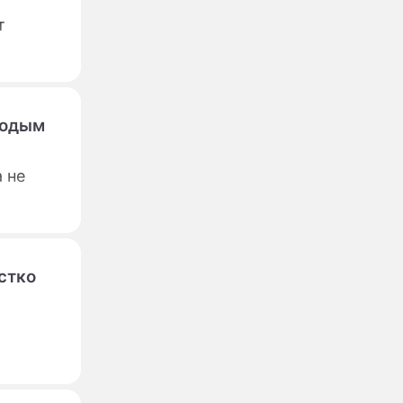
т
лодым
 не
стко