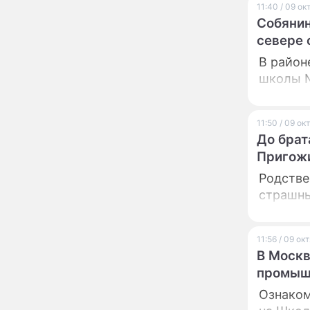
мойку машин и
11:40 / 09 о
торговлю во дворах
Собянин
Внезапно отменивший
15:08
севере 
концерты Григорий Лепс
В район
сделал важное
заявление
школы 
"Четырех мужей
13:36
похоронила": Шаляпин
11:50 / 09 о
увлекся тяжелобольной
До брат
сказочно богатой дамой
Пригожи
Павильоны здоровья с
12:46
бесплатной экспресс-
Родстве
диагностикой
страшны
открываются в центре
Москвы
Ученые нашли способ
11:49
заблокировать самые
11:56 / 09 о
страшные воспоминания
В Москв
промыш
Горы золота или
09:26
сокрушительный удар:
Ознаком
каким знакам зодиака