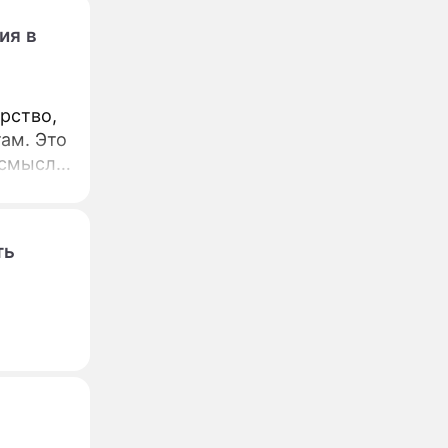
ия в
ам. Это
 смысл
ха очень
ие
ть