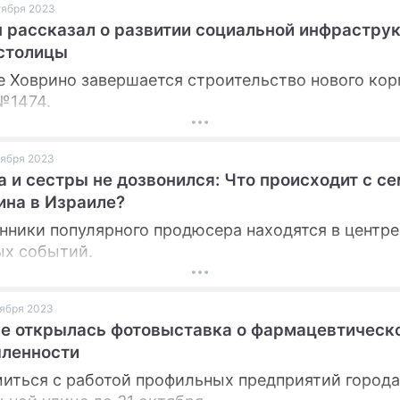
ктября 2023
 рассказал о развитии социальной инфрастру
столицы
е Ховрино завершается строительство нового кор
№1474.
ктября 2023
а и сестры не дозвонился: Что происходит с с
на в Израиле?
нники популярного продюсера находятся в центре
х событий.
ктября 2023
е открылась фотовыставка о фармацевтическ
ленности
иться с работой профильных предприятий город