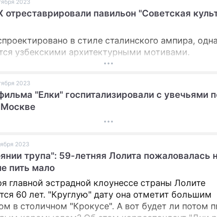
ктября 2023
 отреставрировали павильон "Советская куль
спроектировано в стиле сталинского ампира, одн
тся узбекскими архитектурными мотивами.
ктября 2023
фильма "Елки" госпитализировали с увечьями 
 Москве
ктября 2023
оянии трупа": 59-летняя Лолита пожаловалась 
е пить мало
ря главной эстрадной клоунессе страны Лолите
тся 60 лет. "Круглую" дату она отметит большим
ом в столичном "Крокусе". А вот будет ли потом 