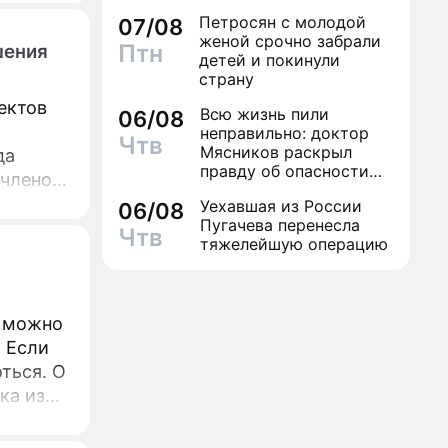
разный
Петросян с молодой
07/08
женой срочно забрали
Птн
шения
лья
детей и покинули
страну
ектов
Всю жизнь пили
06/08
неправильно: доктор
Чтв
Мясников раскрыл
да
правду об опасности
 членов
антибиотиков
удников,
Уехавшая из России
06/08
Пугачева перенесла
Сеньор
Чтв
тяжелейшую операцию
кофеен
я можно
. Если
ться. О
ка из
 автор и