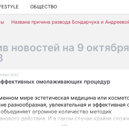
IFESTYLE
ОБЩЕСТВО
ШОУ-БИЗНЕС
ты
Названа причина развода Бондарчука и Андреево
АВТО
КИНО
в новостей на 9 октябр
НЕДВИЖИМОСТЬ
3
ЗДОРОВЬЕ
ЭКОНОМИКА
ктября 2023
 эффективных омолаживающих процедур
ПРОИСШЕСТВИЯ
СОННИК
менном мире эстетическая медицина или космето
йне разнообразная, увлекательная и эффективная 
СТИЛЬ ЖИЗНИ
 объединяет огромное количество методик
СЕРИАЛЫ
анового действия. И в таком случае крайне слож
ь ее лидеров. Конечно у каждой из методик есть 
ИГРЫ