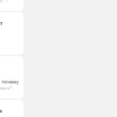
у"
леканала
т
, почему
нных".
я