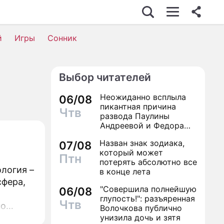
й
Игры
Сонник
Выбор читателей
я
Неожиданно всплыла
06/08
пикантная причина
Чтв
развода Паулины
Андреевой и Федора
Бондарчука
Назван знак зодиака,
07/08
который может
Птн
потерять абсолютно все
логия –
в конце лета
сфера,
"Совершила полнейшую
06/08
глупость!": разъяренная
Чтв
но
Волочкова публично
свои
унизила дочь и зятя