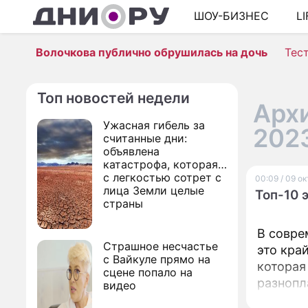
ШОУ-БИЗНЕС
L
Волочкова публично обрушилась на дочь
Тес
Топ новостей недели
Архи
Ужасная гибель за
202
считанные дни:
объявлена
катастрофа, которая
с легкостью сотрет с
00:09 / 09 о
лица Земли целые
Топ-10
страны
В совре
Страшное несчастье
это кра
с Вайкуле прямо на
которая
сцене попало на
разнопл
видео
выделит