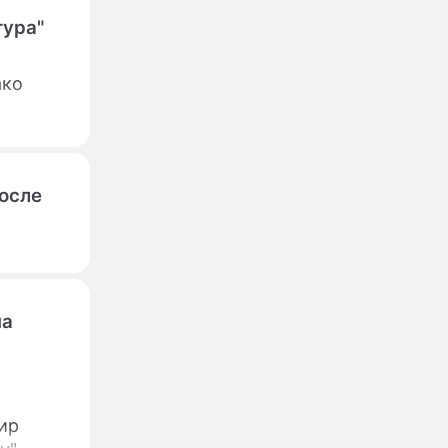
тура"
ако
после
на
пир