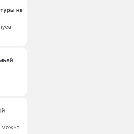
ктуры на
пуса
емьей
ой
а можно