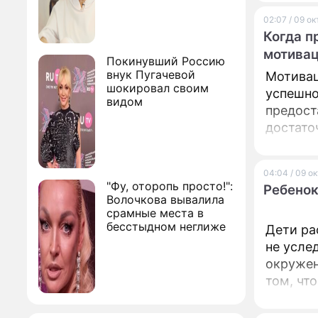
преимущ
02:07 / 09 о
период 
Когда п
популяр
мотивац
Михайло
Покинувший Россию
внук Пугачевой
Мотивац
шокировал своим
успешно
видом
предост
достато
команды
поделил
04:04 / 09 о
Денер, L
"Фу, оторопь просто!":
Ребенок
Yellow 
Волочкова вывалила
срамные места в
бесстыдном неглиже
Дети ра
не усле
окружен
том, чт
плохой компании,
предпри