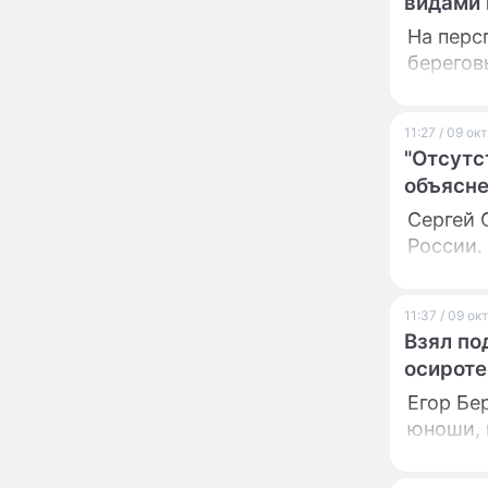
Пугачева перенесла
видами
тяжелейшую операцию
На перс
Неожиданно всплыла
09:28
берегов
пикантная причина
развода Паулины
Андреевой и Федора
11:27 / 09 о
Бондарчука
Огонь с небес сожжет
"Отсутс
00:22
урожай и дом:
объясне
страшный запрет 6
августа, о котором
Сергей 
молчат старики
России.
От Преснякова до
18:13
Байсарова: сияющая
Орбакайте вывезла в
Европу всех детей от
11:37 / 09 о
разных мужчин
Взял по
"Срочно выходить из
17:19
осироте
роли": перепуганная
Бородина едва не увела
Егор Бе
чужого мужа на красной
юноши, 
дорожке
Депутат Чаплин
15:14
предложил запретить