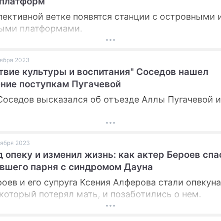
 платформ
пективной ветке появятся станции с островными 
ыми платформами.
ктября 2023
твие культуры и воспитания" Соседов нашел
ние поступкам Пугачевой
Соседов высказался об отъезде Аллы Пугачевой и
ктября 2023
д опеку и изменил жизнь: как актер Бероев спа
вшего парня с синдромом Дауна
роев и его супруга Ксения Алферова стали опекун
который потерял мать, и позаботились о нем.