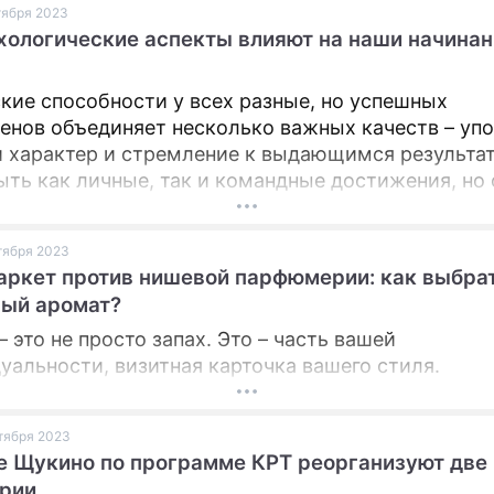
ктября 2023
 онлайн-курсов.
хологические аспекты влияют на наши начинан
кие способности у всех разные, но успешных
ов объединяет несколько важных качеств – упорство,
 характер и стремление к выдающимся результат
ыть как личные, так и командные достижения, но
состоит в том, чтобы стать победителем. Для успе
равильная мотивация и психологическое состоян
ктября 2023
ена.
ркет против нишевой парфюмерии: как выбра
ый аромат?
 это не просто запах. Это – часть вашей
уальности, визитная карточка вашего стиля.
ктября 2023
е Щукино по программе КРТ реорганизуют две
рии