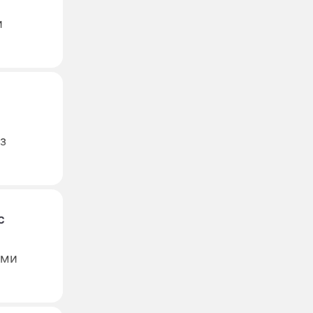
и
з
с
ами