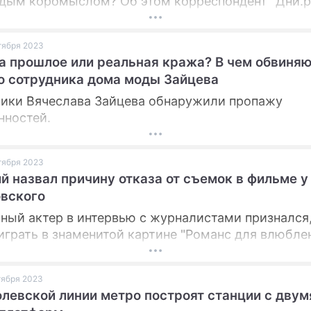
 дым коромыслом? Об этом корреспондент "Дни.р
просил певицу на праздновании дня рождения те
в Кремле.
ктября 2023
а прошлое или реальная кража? В чем обвиняю
 сотрудника дома моды Зайцева
ики Вячеслава Зайцева обнаружили пропажу
нностей.
ктября 2023
й назвал причину отказа от съемок в фильме у
вского
ный актер в интервью с журналистами признался
 играть в знаменитой картине "Романс для влюбле
ктября 2023
левской линии метро построят станции с двум