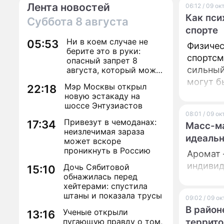
Лента новостей
06:12 / 09 о
ведущая
Как пси
Суббота
8 августа
спорте
Ни в коем случае не
05:53
Физичес
берите это в руки:
спортсмен
опасный запрет 8
сильный
августа, который может
навсегда зашить
могут б
Мэр Москвы открыл
22:18
женское счастье
спорта 
новую эстакаду на
шоссе Энтузиастов
важны п
08:01 / 09 о
спортсм
Привезут в чемоданах:
17:34
Масс-ма
неизлечимая зараза
идеальн
может вскоре
проникнуть в Россию
Аромат –
индивид
Дочь Сябитовой
15:10
обнажилась перед
хейтерами: спустила
штаны и показала трусы
09:02 / 09 о
В район
Ученые открыли
13:16
пугающую правду о том,
террито