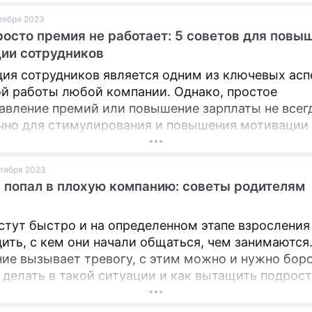
ества и особенности иногда противопоказания, 
ктября 2023
реабилитации и так далее. Самые эффективные и
ПРЕСС-РЕЛИЗЫ
росто премия не работает: 5 советов для повы
ные отметила врач эстетической медицины Ната
ии сотрудников
О ПРОЕКТЕ
ва.
ия сотрудников является одним из ключевых асп
й работы любой компании. Однако, простое
авление премий или повышение зарплаты не всег
чно для стимулирования и повышения мотивации
. Советами о том, как повысить мотивацию сотр
ся основатель и владелец компаний ЧебурекМи, 
ктября 2023
aser Love, совладелец экосистемы Postilla, сети 
 попал в плохую компанию: советы родителям
Door и холдинга 20x80 Александр Долгов.
стут быстро и на определенном этапе взрослени
дить, с кем они начали общаться, чем занимаются
ие вызывает тревогу, с этим можно и нужно боро
о делать в такой ситуации и как вытащить подрост
 рассказала Анастасия Чистякова – методолог,
ниматель, основатель онлайн-школы "Bumblebee",