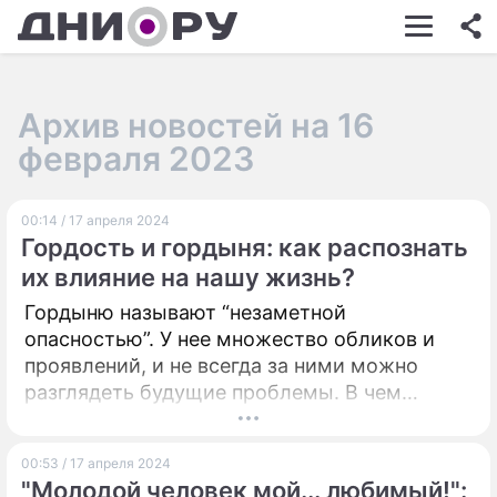
ШОУ-БИЗНЕС
АВТО
Архив новостей на 16
КИНО
февраля 2023
НЕДВИЖИМОСТЬ
00:14 / 17 апреля 2024
ЗДОРОВЬЕ
Гордость и гордыня: как распознать
ЭКОНОМИКА
их влияние на нашу жизнь?
Гордыню называют “незаметной
ПРОИСШЕСТВИЯ
опасностью”. У нее множество обликов и
СОННИК
проявлений, и не всегда за ними можно
разглядеть будущие проблемы. В чем
СТИЛЬ ЖИЗНИ
отличие гордыни от гордости, и как она
влияет на нашу судьбу? Разбираем с нашим
СЕРИАЛЫ
00:53 / 17 апреля 2024
экспертом – психологом, философом и
"Молодой человек мой... любимый!":
ИГРЫ