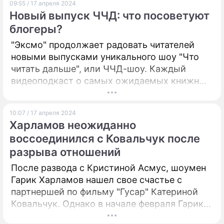
09:55 / 17 апреля 2024
бойкотом.
Новый выпуск ЧЧД: что посоветуют
блогеры?
"Эксмо" продолжает радовать читателей
новыми выпусками уникального шоу "Что
читать дальше", или ЧЧД-шоу. Каждый
видеоподкаст о самых ожидаемых книжных
новинках – это новый взгляд на продвижение
книг и чтения. ЧЧД-шоу собирает миллионы
10:07 / 17 апреля 2024
просмотров, и седьмой выпуск не станет
Харламов неожиданно
исключением по нескольким причинам.
воссоединился с Ковальчук после
разрыва отношений
После развода с Кристиной Асмус, шоумен
Гарик Харламов нашел свое счастье с
партнершей по фильму "Гусар" Катериной
Ковальчук. Однако в начале февраля Гарик
внезапно объявил, что у него больше нет