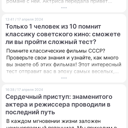
романе с ней. Актриса передала привет
коллеге по цеху.
13:41 / 17 апреля 2024
Только 1 человек из 10 помнит
классику советского кино: сможете
ли вы пройти сложный тест?
Помните классические фильмы СССР?
Проверьте свои знания и узнайте, как много
вы знаете об этих фильмах! Этот интересный
тест отправит вас в эпоху самых веселых,
ярких фильмов. Сможете ли вы вспомнить
известных персонажей, цитаты и сцены из
16:38 / 17 апреля 2024
этих любимых фильмов?
Сердечный приступ: знаменитого
актера и режиссера проводили в
последний путь
В каждом мгновении жизни заложен
неисчерпаемый потенциал. Мы приходим в