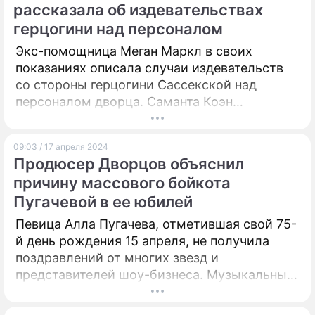
рассказала об издевательствах
герцогини над персоналом
Экс-помощница Меган Маркл в своих
показаниях описала случаи издевательств
со стороны герцогини Сассекской над
персоналом дворца. Саманта Коэн
подтвердила, что была допрошена в рамках
расследования об обвинениях в
09:03 / 17 апреля 2024
неадекватном обращении со стороны Меган.
Продюсер Дворцов объяснил
причину массового бойкота
Пугачевой в ее юбилей
Певица Алла Пугачева, отметившая свой 75-
й день рождения 15 апреля, не получила
поздравлений от многих звезд и
представителей шоу-бизнеса. Музыкальный
продюсер Сергей Дворцов раскрыл причину
этого явления, назвав его массовым