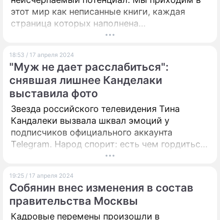
этот мир как неписанные книги, каждая
страница которых наполнена
возможностями, мечтами и надеждами.
18:53 / 17 апреля 2024
"Муж не дает расслабиться":
снявшая лишнее Канделаки
выставила фото
Звезда российского телевидения Тина
Кандалеки вызвала шквал эмоций у
подписчиков официального аккаунта
Telegram. Народ спорит: есть чем гордиться
знаменитой брюнетке или все-таки нет?
19:25 / 17 апреля 2024
Собянин внес изменения в состав
правительства Москвы
Кадровые перемены произошли в