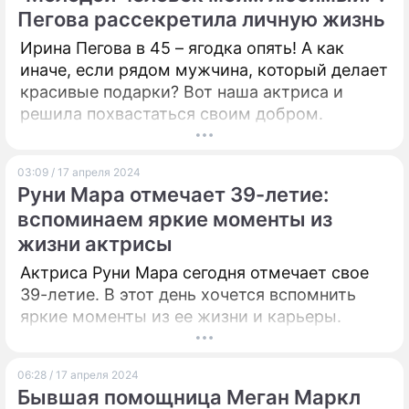
исследователем Сергеем Николаевичем
Пегова рассекретила личную жизнь
Лазаревым.
ПРЕСС-РЕЛИЗЫ
Ирина Пегова в 45 – ягодка опять! А как
иначе, если рядом мужчина, который делает
О ПРОЕКТЕ
красивые подарки? Вот наша актриса и
решила похвастаться своим добром.
03:09 / 17 апреля 2024
Руни Мара отмечает 39-летие:
вспоминаем яркие моменты из
жизни актрисы
Актриса Руни Мара сегодня отмечает свое
39-летие. В этот день хочется вспомнить
яркие моменты из ее жизни и карьеры.
06:28 / 17 апреля 2024
Бывшая помощница Меган Маркл