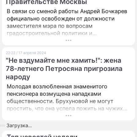
Правительстве Москвы
В связи со сменой работы Андрей Бочкарев
официально освобожден от должности
заместителя мэра по вопросам
градостроительной политики и
строительства.
22:22 / 17 апреля 2024
"Не вздумайте мне хамить!": жена
78-летнего Петросяна пригрозила
народу
Молодая возлюбленная знаменитого
пенсионера возмущена нападками
общественности. Брухуновой не могут
простить, что она успела пожить на чужих
харчах, воспользовавшись добротой Елены
Степаненко, а затем увела из семьи ее мужа
Загрузка...
– Евгения Петросяна.