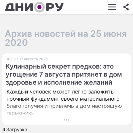
ШОУ-БИЗНЕС
АВТО
Архив новостей на 25 июня
КИНО
2020
НЕДВИЖИМОСТЬ
00:02 / 07 августа 2026
ЗДОРОВЬЕ
Кулинарный секрет предков: это
ЭКОНОМИКА
угощение 7 августа притянет в дом
здоровье и исполнение желаний
ПРОИСШЕСТВИЯ
Каждый человек может легко заложить
СОННИК
прочный фундамент своего материального
благополучия и привлечь в дом настоящую
СТИЛЬ ЖИЗНИ
гармонию.
СЕРИАЛЫ
Загрузка...
ИГРЫ