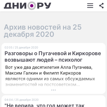
ШОУ-БИЗНЕС
АВТО
Архив новостей на 25
КИНО
декабря 2020
НЕДВИЖИМОСТЬ
02:05 / 25 декабря 2020
ЗДОРОВЬЕ
Разговоры о Пугачевой и Киркорове
ЭКОНОМИКА
возвышают людей – психолог
Вот уже два десятилетия Алла Пугачева,
ПРОИСШЕСТВИЯ
Максим Галкин и Филипп Киркоров
СОННИК
являются одними из самых обсуждаемых
знаменитостей на постсоветском
СТИЛЬ ЖИЗНИ
пространстве. Психолог Дарья Се заметила:
народ не так рьяно говорит о новых
СЕРИАЛЫ
04:04 / 25 декабря 2020
артистах, как об этой "троице". Эксперт
"Не верила, что год может так
ИГРЫ