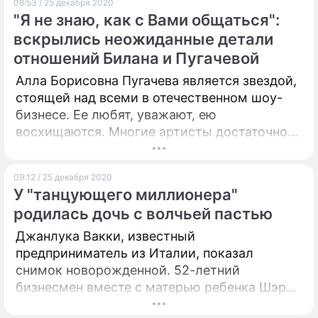
08:53 / 25 декабря 2020
"Я не знаю, как с Вами общаться":
вскрылись неожиданные детали
отношений Билана и Пугачевой
Алла Борисовна Пугачева является звездой,
стоящей над всеми в отечественном шоу-
бизнесе. Ее любят, уважают, ею
восхищаются. Многие артисты достаточно
близко общаются с Примадонной, однако не
скрывают: это не так просто, как кажется.
09:12 / 25 декабря 2020
У "танцующего миллионера"
родилась дочь с волчьей пастью
Джанлука Вакки, известный
предприниматель из Италии, показал
снимок новорожденной. 52-летний
бизнесмен вместе с матерью ребенка Шэрон
Фонсека приняли участие в фотосессии для