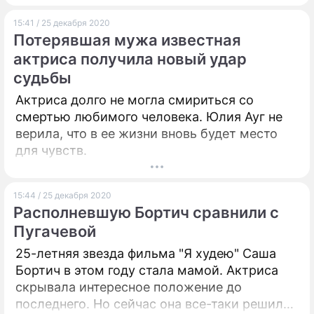
даже поползли слухи о предстоящем
15:41 / 25 декабря 2020
разводе.
Потерявшая мужа известная
актриса получила новый удар
судьбы
Актриса долго не могла смириться со
смертью любимого человека. Юлия Ауг не
верила, что в ее жизни вновь будет место
для чувств.
15:44 / 25 декабря 2020
Располневшую Бортич сравнили с
Пугачевой
25-летняя звезда фильма "Я худею" Саша
Бортич в этом году стала мамой. Актриса
скрывала интересное положение до
последнего. Но сейчас она все-таки решила