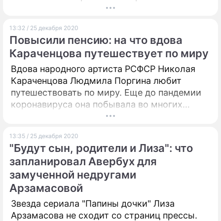
13:32 / 25 декабря 2020
Повысили пенсию: на что вдова
Караченцова путешествует по миру
Вдова народного артиста РСФСР Николая
Караченцова Людмила Поргина любит
путешествовать по миру. Еще до пандемии
коронавируса она побывала во многих
странах. Больше всего запомнились поездки
в Париж и Дубаи.
13:35 / 25 декабря 2020
"Будут сын, родители и Лиза": что
запланировал Авербух для
замученной недругами
Арзамасовой
Звезда сериала "Папины дочки" Лиза
Арзамасова не сходит со страниц прессы.