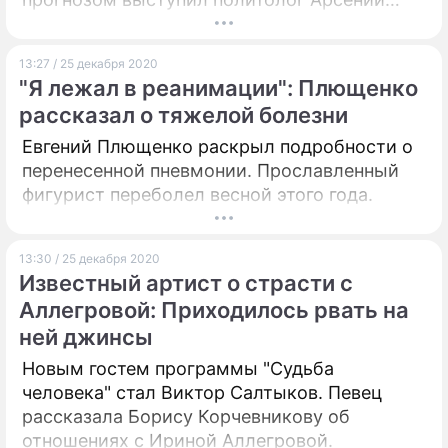
Сивицкий.
13:27 / 25 декабря 2020
"Я лежал в реанимации": Плющенко
рассказал о тяжелой болезни
Евгений Плющенко раскрыл подробности о
перенесенной пневмонии. Прославленный
фигурист переболел весной этого года.
13:30 / 25 декабря 2020
Известный артист о страсти с
Аллегровой: Приходилось рвать на
ней джинсы
Новым гостем программы "Судьба
человека" стал Виктор Салтыков. Певец
рассказала Борису Корчевникову об
отношениях с Ириной Аллегровой.