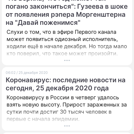
объяснил почему.
погано закончиться": Гузеева в шоке
ПРЕСС-РЕЛИЗЫ
от появления рэпера Моргенштерна
на "Давай поженимся"
О ПРОЕКТЕ
Слухи о том, что в эфире Первого канала
может появиться одиозный исполнитель,
ходили ещё в начале декабря. Но тогда мало
кто поверил, что такое может произойти.
06:02 / 25 декабря 2020
Коронавирус: последние новости на
сегодня, 25 декабря 2020 года
Коронавирусу в России в четверг удалось
взять новую высоту. Прирост зараженных за
сутки почти достиг 30 тысяч человек в
первые с начала эпидемии.