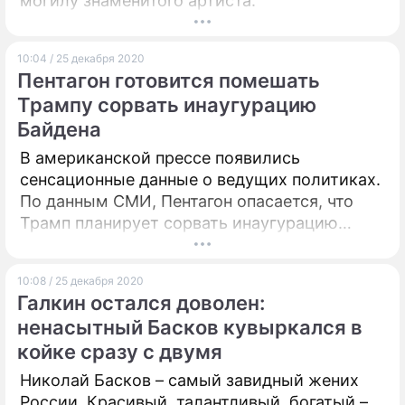
могилу знаменитого артиста.
10:04 / 25 декабря 2020
Пентагон готовится помешать
Трампу сорвать инаугурацию
Байдена
В американской прессе появились
сенсационные данные о ведущих политиках.
По данным СМИ, Пентагон опасается, что
Трамп планирует сорвать инаугурацию
Байдена.
10:08 / 25 декабря 2020
Галкин остался доволен:
ненасытный Басков кувыркался в
койке сразу с двумя
Николай Басков – самый завидный жених
России. Красивый, талантливый, богатый –