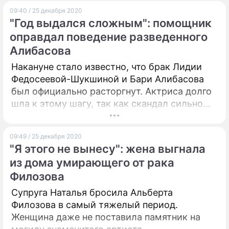
глянцевого журнала.
09:40 / 25 декабря 2020
"Год выдался сложным": помощник
оправдал поведение разведенного
Алибасова
Накануне стало известно, что брак Лидии
Федосеевой-Шукшиной и Бари Алибасова
был официально расторгнут. Актриса долго
шла к этому шагу, так как скандал сильно
отразился на ее здоровье и моральном
состоянии.
09:49 / 25 декабря 2020
"Я этого не вынесу": жена выгнала
из дома умирающего от рака
Филозова
Супруга Наталья бросила Альберта
Филозова в самый тяжелый период.
Женщина даже не поставила памятник на