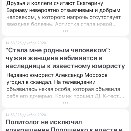
Друзья и коллеги считают Екатерину
Варнаву невероятно отзывчивым и добрым
человеком, у которого напрочь отсутствует
звездная болезнь. Артистка стала новой
гостьей ютуб-шоу "Георгий за кадром", где
рассказала о своем отношении к
14:58 / 25 декабря 2020
популярности.
"Стала мне родным человеком":
чужая женщина набивается в
наследницы к известному юмористу
Недавно юморист Александр Морозов
угодил в скандал. На телевидении
объявилась некая особа, которая объявила
себя его дочерью. Комик прошел ДНК-тест,
результаты которого уже готовы.
14:58 / 25 декабря 2020
Политолог не исключил
возвращения Порошенко к власти в