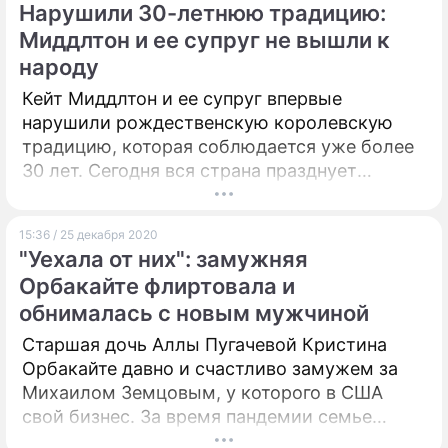
Нарушили 30-летнюю традицию:
Миддлтон и ее супруг не вышли к
народу
Кейт Миддлтон и ее супруг впервые
нарушили рождественскую королевскую
традицию, которая соблюдается уже более
30 лет. Сегодня вся страна празднует
Рождество, но не случилось одного из
главных событий для подданных: герцогиня
15:36 / 25 декабря 2020
и ее супруг так и не пришли на утреннюю
"Уехала от них": замужняя
службу в Сэндрингеме.
Орбакайте флиртовала и
обнималась с новым мужчиной
Старшая дочь Аллы Пугачевой Кристина
Орбакайте давно и счастливо замужем за
Михаилом Земцовым, у которого в США
свой бизнес. За время пандемии семье
пришлось ненадолго разлучиться. В Сети