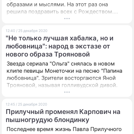
образами и мыслями. На этот раз она
решила поздравить всех с Рождеством.
Однако никто не ожидал, что все закончится
так.
12:40 / 25 декабря 2020
"Не только лучшая хабалка, но и
любовница": народ в экстазе от
нового образа Трояновой
Звезда сериала "Ольга" снялась в новом
клипе певицы Монеточки на песню "Папина
любовница". Зрители восторгаются Яной
Трояновой, называя голливудской дивой.
12:45 / 25 декабря 2020
Прилучный променял Карпович на
пышногрудую блондинку
Последнее время жизнь Павла Прилучного