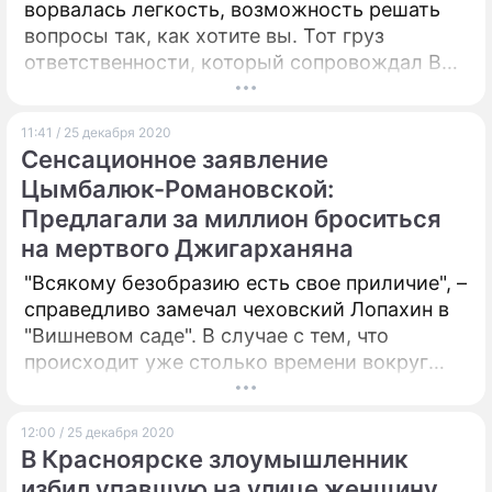
ворвалась легкость, возможность решать
вопросы так, как хотите вы. Тот груз
ответственности, который сопровождал Вас
последние пару-тройку лет, вдруг куда-то
исчез.
11:41 / 25 декабря 2020
Сенсационное заявление
Цымбалюк-Романовской:
Предлагали за миллион броситься
на мертвого Джигарханяна
"Всякому безобразию есть свое приличие", –
справедливо замечал чеховский Лопахин в
"Вишневом саде". В случае с тем, что
происходит уже столько времени вокруг
имени Армена Джигарханяна, конца
безобразию не видно.
12:00 / 25 декабря 2020
В Красноярске злоумышленник
избил упавшую на улице женщину