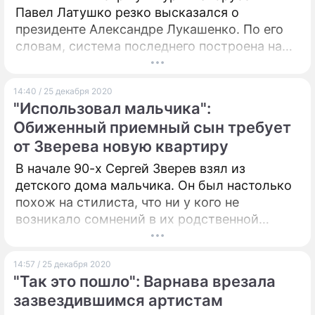
Павел Латушко резко высказался о
президенте Александре Лукашенко. По его
словам, система последнего построена на
страхе и насилии.
14:40 / 25 декабря 2020
"Использовал мальчика":
Обиженный приемный сын требует
от Зверева новую квартиру
В начале 90-х Сергей Зверев взял из
детского дома мальчика. Он был настолько
похож на стилиста, что ни у кого не
возникало сомнений в их родственной
связи. Сам Сергей Зверев-младший узнал
правду лишь в 17 лет. О дальнейших
14:57 / 25 декабря 2020
конфликтах отца и сына тогда никто не мог
"Так это пошло": Варнава врезала
даже подумать.
зазвездившимся артистам