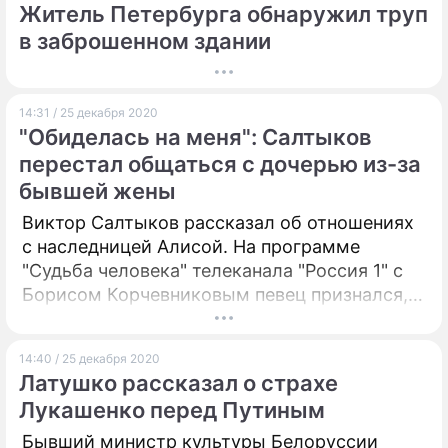
Житель Петербурга обнаружил труп
в заброшенном здании
14:31 / 25 декабря 2020
"Обиделась на меня": Салтыков
перестал общаться с дочерью из-за
бывшей жены
Виктор Салтыков рассказал об отношениях
с наследницей Алисой. На программе
"Судьба человека" телеканала "Россия 1" с
Борисом Корчевниковым певец признался,
что его конфликт с девушкой длится уже
шесть лет.
14:40 / 25 декабря 2020
Латушко рассказал о страхе
Лукашенко перед Путиным
Бывший министр культуры Белоруссии