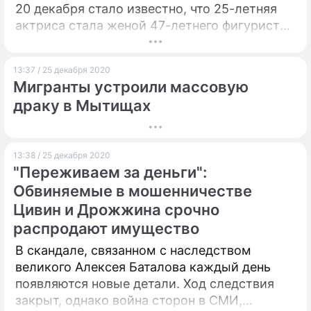
20 декабря стало известно, что 25-летняя
актриса стала женой 47-летнего фигуриста
Ильи Авербуха. Слухи о том, что
знаменитости вот-вот отправятся в ЗАГС
13:37 / 25 декабря 2020
ходили уже давно, однако мало кто
Мигранты устроили массовую
относился к ним серьезно.
драку в Мытищах
13:38 / 25 декабря 2020
"Переживаем за деньги":
Обвиняемые в мошенничестве
Цивин и Дрожжина срочно
распродают имущество
В скандале, связанном с наследством
великого Алексея Баталова каждый день
появляются новые детали. Ход следствия
закрыт, однако война сторон в СМИ,