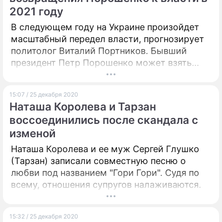
2021 году
В следующем году на Украине произойдет
масштабный передел власти, прогнозирует
политолог Виталий Портников. Бывший
президент Петр Порошенко может взять
реванш за поражение в 2019 году, полагает
эксперт.
15:07 / 25 декабря 2020
Наташа Королева и Тарзан
воссоединились после скандала с
изменой
Наташа Королева и ее муж Сергей Глушко
(Тарзан) записали совместную песню о
любви под названием "Гори Гори". Судя по
всему, отношения супругов налаживаются.
15:32 / 25 декабря 2020