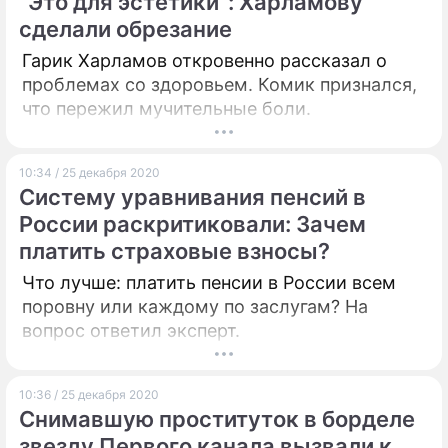
"Это для эстетики": Харламову
сделали обрезание
Гарик Харламов откровенно рассказал о
проблемах со здоровьем. Комик признался,
что пережил мучительные боли.
10:34 / 25 декабря 2020
Систему уравнивания пенсий в
России раскритиковали: Зачем
платить страховые взносы?
Что лучше: платить пенсии в России всем
поровну или каждому по заслугам? На
вопрос ответил эксперт.
10:36 / 25 декабря 2020
Снимавшую проституток в борделе
звезду Первого канала вызвали к