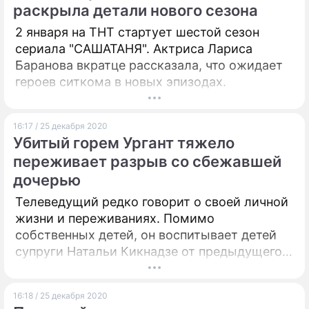
раскрыла детали нового сезона
2 января на ТНТ стартует шестой сезон
сериала "САШАТАНЯ". Актриса Лариса
Баранова вкратце рассказала, что ожидает
героев ситкома в новых эпизодах.
16:17 / 25 декабря 2020
Убитый горем Ургант тяжело
переживает разрыв со сбежавшей
дочерью
Телеведущий редко говорит о своей личной
жизни и переживаниях. Помимо
собственных детей, он воспитывает детей
супруги Натальи Кикнадзе от предыдущего
брака. Однако его падчерица Эрика уже
достаточно давно живет в США.
16:18 / 25 декабря 2020