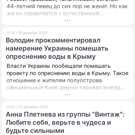
44-летний певец до сих пор не женат. Но как
же он справляется с естественной
физиологической надобностью в сексе?
Оказалось, "золотой голос России" – тот еще
10:16 / 25 декабря 2020
затейник!
Володин прокомментировал
намерение Украины помешать
опреснению воды в Крыму
Власти Украины пообещали помешать
проекту по опреснению воды в Крыму. Такое
отношение к жителям полуострова
официальный Киев демонстировал всегда,
отметил спикер Госдумы Вячеслав Володин.
10:23 / 25 декабря 2020
Анна Плетнева из группы "Винтаж":
Любите себя, верьте в чудеса и
будьте сильными