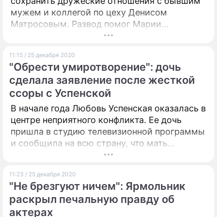
сохранить дружеские отношения с бывшим
мужем и коллегой по цеху Денисом
Матросовым. Развод помог Марии
Куликовой понять, что счастье любит
тишину.
11:15 / 25 декабря 2020
"Обрести умиротворение": дочь
сделала заявление после жесткой
ссоры с Успенской
В начале года Любовь Успенская оказалась в
центре неприятного конфликта. Ее дочь
пришла в студию телевизионной программы
и сообщила на всю страну, что мать
запирала ее в ванной и чуть ли не пыталась
убить, а также оказывала серьезное
11:23 / 25 декабря 2020
психологическое давление.
"Не брезгуют ничем": Ярмольник
раскрыл печальную правду об
актерах