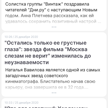
Солистка группы "Винтаж" поздравила
читателей "Дни.ру" с наступающим Новым
годом. Анна Плетнева рассказала, как ей
удавалось сохранить позитивный настрой в
непростом 2020-м.
10:26 / 25 декабря 2020
"Остались только ее грустные
глаза": звезда фильма "Москва
слезам не верит" изменилась до
неузнаваемости
Наталья Вавилова является одной из самых
загадочных звезд советского
кинематографа. Блистательно начав свою
карьеру, она завершила ее в 32 года.
Восхищенные поклонники не могли понять,
почему такая талантливая красивая
10:33 / 25 декабря 2020
женщина исчезла с экранов.