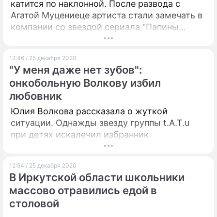
катится по наклонной. После развода с
Агатой Муцениеце артиста стали замечать в
компании со звездой сериала "Папины
дочки" Мирославой Карпович, но, кажется,
отношения с ней тоже ушли на второй план.
12:46 / 25 декабря 2020
"У меня даже нет зубов":
онкобольную Волкову избил
любовник
Юлия Волкова рассказала о жуткой
ситуации. Однажды звезду группы t.A.T.u
при детях искалечил избранник.
12:54 / 25 декабря 2020
В Иркутской области школьники
массово отравились едой в
столовой