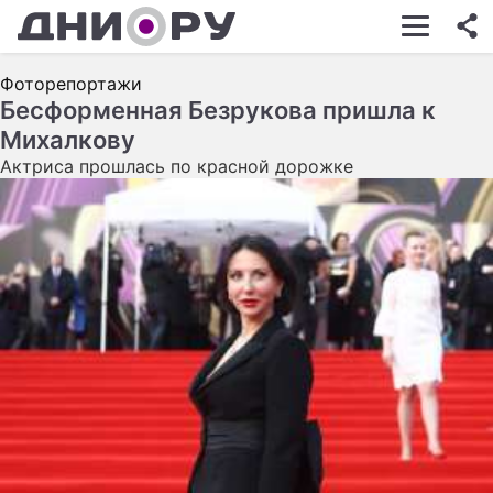
ШОУ-БИЗНЕС
Фоторепортажи
АВТО
Бесформенная Безрукова пришла к
Михалкову
КИНО
Актриса прошлась по красной дорожке
НЕДВИЖИМОСТЬ
ЗДОРОВЬЕ
ЭКОНОМИКА
ПРОИСШЕСТВИЯ
СОННИК
СТИЛЬ ЖИЗНИ
СЕРИАЛЫ
ИГРЫ