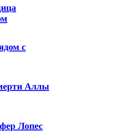
щица
ом
ядом с
мерти Аллы
ифер Лопес