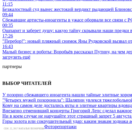
11:15
Безжалостный суд вынес жестокий вердикт рыдающей Блинов
09:44
Сбежавшие артисты-иноагенты в ужасе оборвали все связи с Р
00:35
Ошпарит и заберет душу: какую тайну скрывали наши предки в
17:26
"Перебор!": новый пляжный снимок Яны Рудковской вызвал от
16:43
Малый бизнес и роботы: Воробьёв рассказал Путину, на чем д
загрузить ещё
партнеры
ВЫБОР ЧИТАТЕЛЕЙ
У позорно сбежавшего иноагента нашли тайные элитные хором
"Четырех мужей похоронила": Шаляпин увлекся тяжелобольной
Кому на самом деле достались яхты и элитные квартиры вдовц
Внезапно отменивший концерты Григорий Лепс сделал важное
Ни в коем случае не нарушайте этот страшный запрет 5 августа
Горы золота или сокрушительный удар: каким знакам зодиака а
Фоторепортажи
СЕН. 22, 2017 НАТАЛЬЯ ЛЕОНИЧЕВА