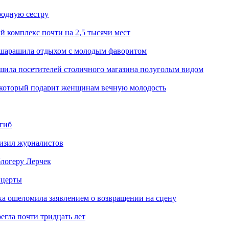
родную сестру
й комплекс почти на 2,5 тысячи мест
 ошарашила отдыхом с молодым фаворитом
ашила посетителей столичного магазина полуголым видом
, который подарит женщинам вечную молодость
огиб
низил журналистов
логеру Лерчек
нцерты
ха ошеломила заявлением о возвращении на сцену
егла почти тридцать лет