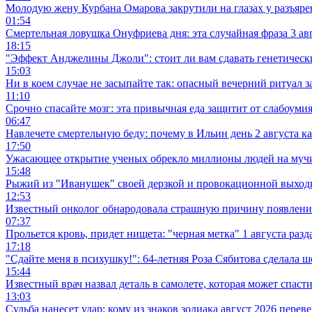
Молодую жену Курбана Омарова закрутили на глазах у разъяр
01:54
Смертельная ловушка Онуфриева дня: эта случайная фразa 3 авг
18:15
"Эффект Анджелины Джоли": стоит ли вам сдавать генетический
15:03
Ни в коем случае не засыпайте так: опасный вечерний ритуал з
11:10
Срочно спасайте мозг: эта привычная еда защитит от слабоумия
06:47
Навлечете смертельную беду: почему в Ильин день 2 августа к
17:50
Ужасающее открытие ученых обрекло миллионы людей на муч
15:48
Рыжий из "Иванушек" своей дерзкой и провокационной выходк
12:53
Известный онколог обнародовала страшную причину появлени
07:37
Прольется кровь, придет нищета: "черная метка" 1 августа раз
17:18
"Сдайте меня в психушку!": 64-летняя Роза Сябитова сделала
15:44
Известный врач назвал деталь в самолете, которая может спаст
13:03
Судьба нанесет удар: кому из знаков зодиака август 2026 перев