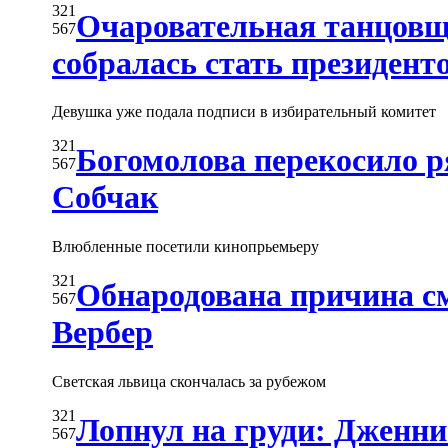
321
Очаровательная танцов
567
собралась стать президент
Девушка уже подала подписи в избирательный комитет
321
Богомолова перекосило р
567
Собчак
Влюбленные посетили кинопрьемьеру
321
Обнародована причина с
567
Вербер
Светская львица скончалась за рубежом
321
Лопнул на груди: Дженн
567