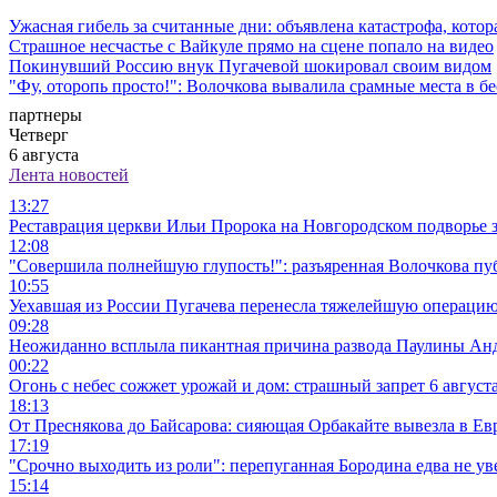
Ужасная гибель за считанные дни: объявлена катастрофа, котор
Страшное несчастье с Вайкуле прямо на сцене попало на видео
Покинувший Россию внук Пугачевой шокировал своим видом
"Фу, оторопь просто!": Волочкова вывалила срамные места в 
партнеры
Четверг
6 августа
Лента новостей
13:27
Реставрация церкви Ильи Пророка на Новгородском подворье
12:08
"Совершила полнейшую глупость!": разъяренная Волочкова пуб
10:55
Уехавшая из России Пугачева перенесла тяжелейшую операци
09:28
Неожиданно всплыла пикантная причина развода Паулины Анд
00:22
Огонь с небес сожжет урожай и дом: страшный запрет 6 августа
18:13
От Преснякова до Байсарова: сияющая Орбакайте вывезла в Ев
17:19
"Срочно выходить из роли": перепуганная Бородина едва не у
15:14