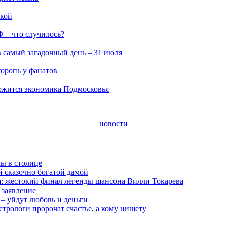
ской
Ф – что случилось?
 самый загадочный день – 31 июля
оропь у фанатов
ержится экономика Подмосковья
новости
ы в столице
 сказочно богатой дамой
а: жестокий финал легенды шансона Вилли Токарева
 заявление
 – уйдут любовь и деньги
стрологи пророчат счастье, а кому нищету