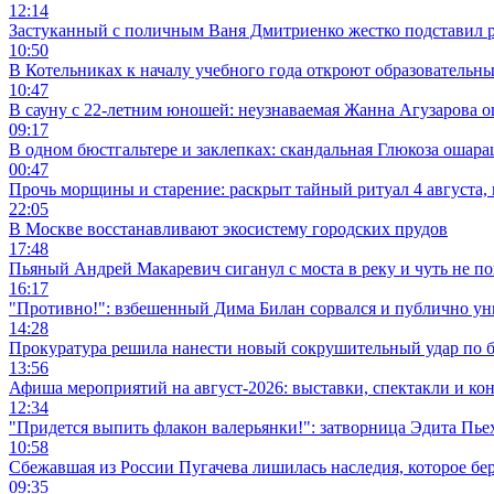
12:14
Застуканный с поличным Ваня Дмитриенко жестко подставил 
10:50
В Котельниках к началу учебного года откроют образовательны
10:47
В сауну с 22-летним юношей: неузнаваемая Жанна Агузарова
09:17
В одном бюстгальтере и заклепках: скандальная Глюкоза ошар
00:47
Прочь морщины и старение: раскрыт тайный ритуал 4 августа
22:05
В Москве восстанавливают экосистему городских прудов
17:48
Пьяный Андрей Макаревич сиганул с моста в реку и чуть не п
16:17
"Противно!": взбешенный Дима Билан сорвался и публично у
14:28
Прокуратура решила нанести новый сокрушительный удар по б
13:56
Афиша мероприятий на август-2026: выставки, спектакли и ко
12:34
"Придется выпить флакон валерьянки!": затворница Эдита Пье
10:58
Сбежавшая из России Пугачева лишилась наследия, которое бер
09:35