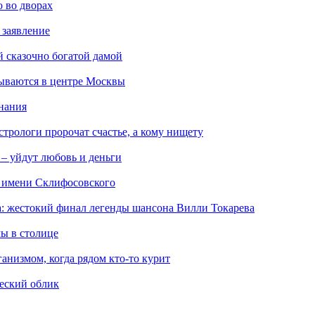
 во дворах
 заявление
 сказочно богатой дамой
рываются в центре Москвы
нания
стрологи пророчат счастье, а кому нищету
 – уйдут любовь и деньги
 имени Склифосовского
а: жестокий финал легенды шансона Вилли Токарева
ы в столице
ганизмом, когда рядом кто-то курит
еский облик