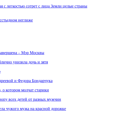
ая с легкостью сотрет с лица Земли целые страны
бесстыдном неглиже
 завершена – Мэр Москвы
лично унизила дочь и зятя
ю
реевой и Федора Бондарчука
, о котором молчат старики
ропу всех детей от разных мужчин
вела чужого мужа на красной дорожке