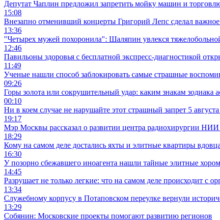
Депутат Чаплин предложил запретить мойку машин и торговлю
15:08
Внезапно отменивший концерты Григорий Лепс сделал важное
13:36
"Четырех мужей похоронила": Шаляпин увлекся тяжелобольной
12:46
Павильоны здоровья с бесплатной экспресс-диагностикой отк
11:49
Ученые нашли способ заблокировать самые страшные воспоми
09:26
Горы золота или сокрушительный удар: каким знакам зодиака а
00:10
Ни в коем случае не нарушайте этот страшный запрет 5 августа
19:17
Мэр Москвы рассказал о развитии центра радиохирургии НИИ
18:29
Кому на самом деле достались яхты и элитные квартиры вдовц
16:30
У позорно сбежавшего иноагента нашли тайные элитные хором
14:45
Разрушает не только легкие: что на самом деле происходит с ор
13:34
Служебному корпусу в Потаповском переулке вернули историч
13:29
Собянин: Московские проекты помогают развитию регионов