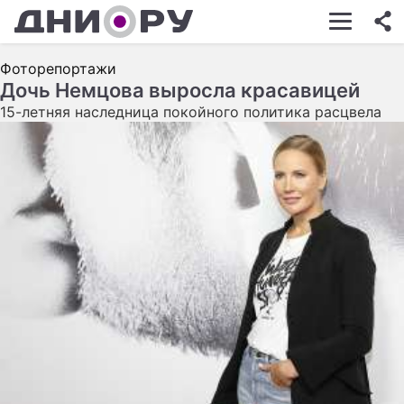
ШОУ-БИЗНЕС
Фоторепортажи
АВТО
Дочь Немцова выросла красавицей
15-летняя наследница покойного политика расцвела
КИНО
НЕДВИЖИМОСТЬ
ЗДОРОВЬЕ
ЭКОНОМИКА
ПРОИСШЕСТВИЯ
СОННИК
СТИЛЬ ЖИЗНИ
СЕРИАЛЫ
ИГРЫ