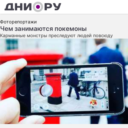
ШОУ-БИЗНЕС
Фоторепортажи
АВТО
Чем занимаются покемоны
Карманные монстры преследуют людей повсюду
КИНО
НЕДВИЖИМОСТЬ
ЗДОРОВЬЕ
ЭКОНОМИКА
ПРОИСШЕСТВИЯ
СОННИК
СТИЛЬ ЖИЗНИ
СЕРИАЛЫ
ИГРЫ