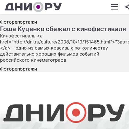
ШОУ-БИЗНЕС
Фоторепортажи
АВТО
Гоша Куценко сбежал с кинофестиваля
Кинофестиваль <a
КИНО
href="http://dni.ru/culture/2008/10/19/151465.html">"Завт
</a> - одно из самых красивых по количеству
НЕДВИЖИМОСТЬ
действительно хороших фильмов событий
ЗДОРОВЬЕ
российского кинематографа
Фоторепортажи
ЭКОНОМИКА
ПРОИСШЕСТВИЯ
СОННИК
СТИЛЬ ЖИЗНИ
СЕРИАЛЫ
ИГРЫ