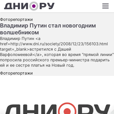
ШОУ-БИЗНЕС
Фоторепортажи
АВТО
Владимир Путин стал новогодним
волшебником
КИНО
Владимир Путин <a
НЕДВИЖИМОСТ
href=http://www.dni.ru/society/2008/12/23/156103.html
target=_blank>встретился с Дашей
ЗДОРОВЬЕ
Варфоломеевой</a>, которая во время "прямой линии"
попросила российского премьер-министра подарить
ЭКОНОМИКА
ей и ее сестре платья на Новый год.
ПРОИСШЕСТВИ
Фоторепортажи
СОННИК
СТИЛЬ ЖИЗНИ
СЕРИАЛЫ
ИГРЫ