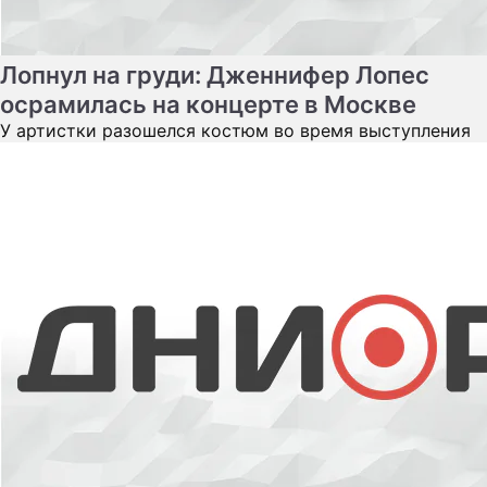
Самые яркие моменты церемонии
закрытия "Кинотавра"
Красивые, довольные и загорелые звезды отметили
окончание фестиваля