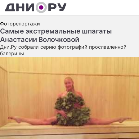
Ш
Фоторепортажи
А
Самые экстремальные шпагаты
Анастасии Волочковой
К
Дни.Ру собрали серию фотографий прославленной
Н
балерины
З
Э
П
С
С
С
И