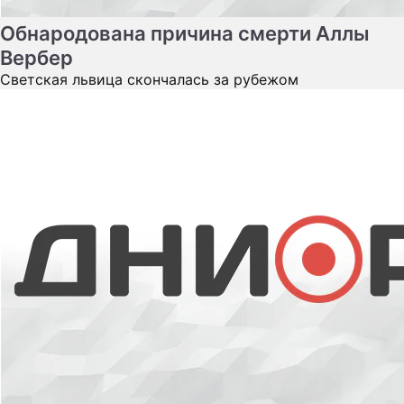
Лопнул на груди: Дженнифер Лопес
осрамилась на концерте в Москве
У артистки разошелся костюм во время выступления