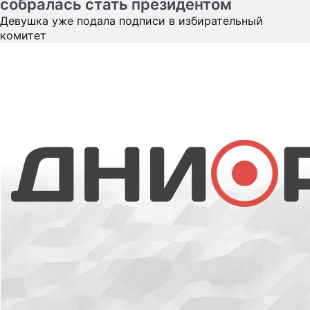
собралась стать президентом
Девушка уже подала подписи в избирательный
комитет
Богомолова перекосило рядом с Собчак
Влюбленные посетили кинопрьемьеру