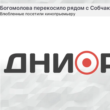
Обнародована причина смерти Аллы
Вербер
Светская львица скончалась за рубежом