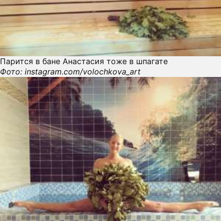
П
О
Парится в бане Анастасия тоже в шпагате
Фото: instagram.com/volochkova_art