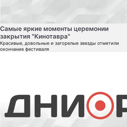
Триумфаторам "Кинотавра" раздали
статуэтки
Гран-при Открытого российского кинофестиваля в