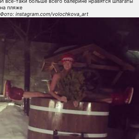
И все-таки больше всего балерине нравятся шпагаты
на пляже
Фото: instagram.com/volochkova_art