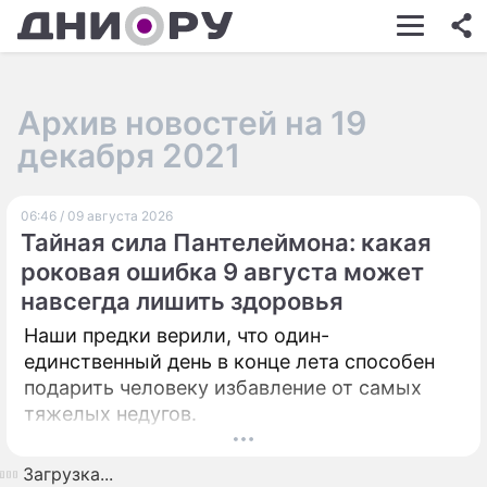
ШОУ-БИЗНЕС
АВТО
Архив новостей на 19
КИНО
декабря 2021
НЕДВИЖИМОСТЬ
06:46 / 09 августа 2026
ЗДОРОВЬЕ
Тайная сила Пантелеймона: какая
ЭКОНОМИКА
роковая ошибка 9 августа может
навсегда лишить здоровья
ПРОИСШЕСТВИЯ
Наши предки верили, что один-
СОННИК
единственный день в конце лета способен
подарить человеку избавление от самых
СТИЛЬ ЖИЗНИ
тяжелых недугов.
СЕРИАЛЫ
Загрузка...
ИГРЫ