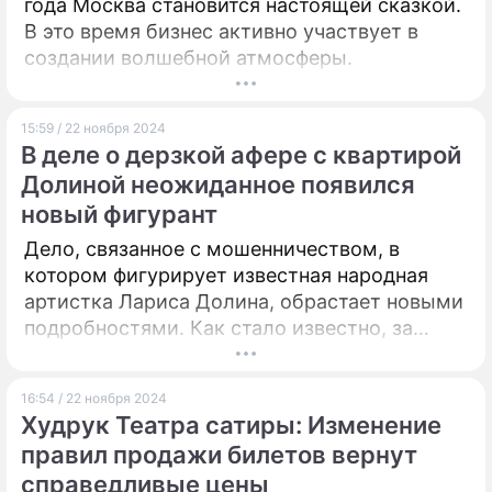
года Москва становится настоящей сказкой.
В это время бизнес активно участвует в
создании волшебной атмосферы.
15:59 / 22 ноября 2024
В деле о дерзкой афере с квартирой
Долиной неожиданное появился
новый фигурант
Дело, связанное с мошенничеством, в
котором фигурирует известная народная
артистка Лариса Долина, обрастает новыми
подробностями. Как стало известно, за
хищение более 180 миллионов рублей у
певицы был задержан криминальный
16:54 / 22 ноября 2024
авторитет с оригинальной кличкой –
Худрук Театра сатиры: Изменение
Очкарик.
правил продажи билетов вернут
справедливые цены