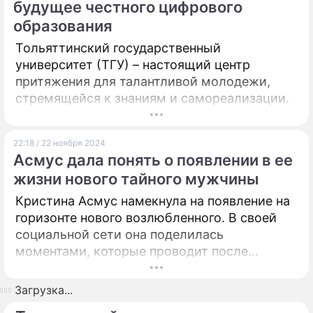
будущее честного цифрового
образования
Тольяттинский государственный
университет (ТГУ) – настоящий центр
притяжения для талантливой молодежи,
стремящейся к знаниям и самореализации.
22:18 / 22 ноября 2024
Асмус дала понять о появлении в ее
жизни нового тайного мужчины
Кристина Асмус намекнула на появление на
горизонте нового возлюбленного. В своей
социальной сети она поделилась
моментами, которые проводит после
напряженной смены, и, похоже, это время
стало особенно приятным благодаря новому
Загрузка...
мужчине в ее жизни.