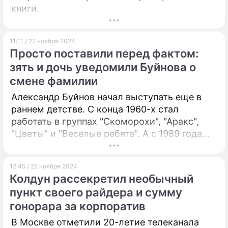
книги.
11:11 / 22 ноября 2024
Просто поставили перед фактом:
зять и дочь уведомили Буйнова о
смене фамилии
Александр Буйнов начал выступать еще в
раннем детстве. С конца 1960-х стал
работать в группах "Скоморохи", "Аракс",
"Цветы" и "Веселые ребята". А с 1989 года
выступает сольно. И сейчас входит в число
главных российских звезд.
12:45 / 22 ноября 2024
Колдун рассекретил необычный
пункт своего райдера и сумму
гонорара за корпоратив
В Москве отметили 20-летие телеканала