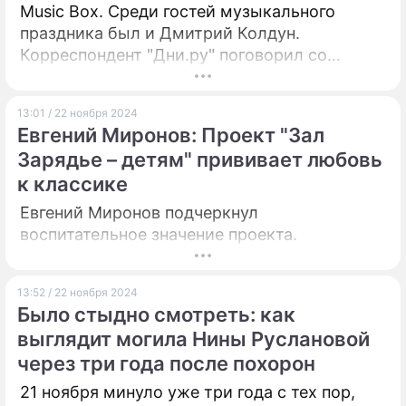
Music Box. Среди гостей музыкального
праздника был и Дмитрий Колдун.
Корреспондент "Дни.ру" поговорил со
сладкоголосым участником
"Евровидения-2007".
13:01 / 22 ноября 2024
Евгений Миронов: Проект "Зал
Зарядье – детям" прививает любовь
к классике
Евгений Миронов подчеркнул
воспитательное значение проекта.
13:52 / 22 ноября 2024
Было стыдно смотреть: как
выглядит могила Нины Руслановой
через три года после похорон
21 ноября минуло уже три года с тех пор,