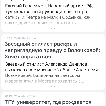
Евгений Герасимов, Народный артист РФ,
художественный руководитель Театра
сатиры и Театра на Малой Ордынке, как
никто другой понимает важность
доступности искусства. "Любить искусство
в себе, а не себя в искусстве", – эти слова
19:20 / 22 ноября 2024
Станиславского актуальны как никогда.
Звездный стилист раскрыл
неприглядную правду о Волочковой:
Хочет спрятаться
Звездный стилист Александр Данилов
высказал свое мнение об образе Анастасии
Волочковой. Балерина на светском
мероприятии в Москве появилась с
длинными и густыми волосами, но, как
предполагается, это всего лишь парик.
20:19 / 22 ноября 2024
ТГУ: университет, где рождается