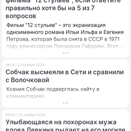
фильма "12 стульев", если ответите
правильно хотя бы на 5 из 7
ПРЕСС-РЕЛИЗЫ
вопросов
О ПРОЕКТЕ
Фильм "12 стульев" – это экранизация
одноименного романа Ильи Ильфа и Евгения
Петрова, которая была снята в СССР в 1971
году режиссером Леонидом Гайдаем. Этот
комедийный фильм стал классикой
советского кино и получил широкую
06:16 / 22 ноября 2024
популярность благодаря своему
Собчак высмеяли в Сети и сравнили
остроумному юмору, яркому сюжету и
с Волочковой
харизматичным персонажам. Пройдите тест
по этой картине или пересмотрите ее
Ксения Собчак подверглась хейту в
заново!
комментариях.
09:03 / 22 ноября 2024
Улыбающаяся на похоронах мужа
вдова Левкина рыдает на его могиле