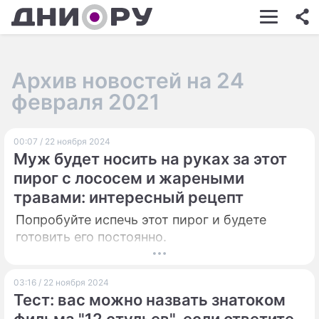
ШОУ-БИЗНЕС
АВТО
Архив новостей на 24
КИНО
февраля 2021
НЕДВИЖИМОСТЬ
00:07 / 22 ноября 2024
ЗДОРОВЬЕ
Муж будет носить на руках за этот
ЭКОНОМИКА
пирог с лососем и жареными
травами: интересный рецепт
ПРОИСШЕСТВИЯ
Попробуйте испечь этот пирог и будете
СОННИК
готовить его постоянно.
СТИЛЬ ЖИЗНИ
03:16 / 22 ноября 2024
СЕРИАЛЫ
Тест: вас можно назвать знатоком
ИГРЫ