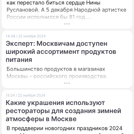
как перестало биться сердце Нины
Руслановой. А 5 декабря Народной артистке
России исполнился бы 81 год.
Корреспондент "Дни.ру" побывал на могиле
звезды экрана между двумя этими
14:48 / 22 ноября 2024
памятными датами.
Эксперт: Москвичам доступен
широкий ассортимент продуктов
питания
Большинство продуктов в магазинах
Москвы – российского производства.
15:24 / 22 ноября 2024
Какие украшения используют
рестораторы для создания зимней
атмосферы в Москве
В преддверии новогодних праздников 2024