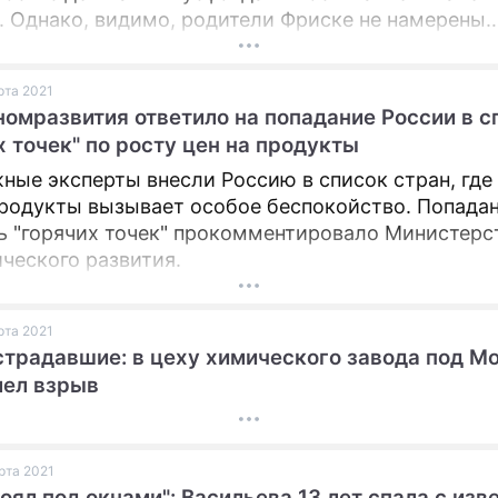
. Однако, видимо, родители Фриске не намерены
ь все так, как есть.
арта 2021
омразвития ответило на попадание России в с
х точек" по росту цен на продукты
ные эксперты внесли Россию в список стран, где
продукты вызывает особое беспокойство. Попадан
ь "горячих точек" прокомментировало Министерс
ческого развития.
арта 2021
страдавшие: в цеху химического завода под М
мел взрыв
арта 2021
оял под окнами": Васильева 13 лет спала с из