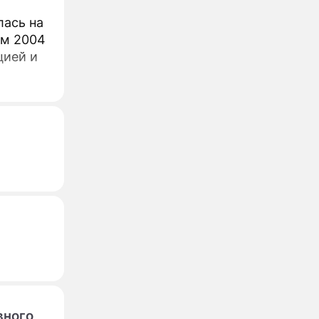
лась на
ом 2004
цией и
вного