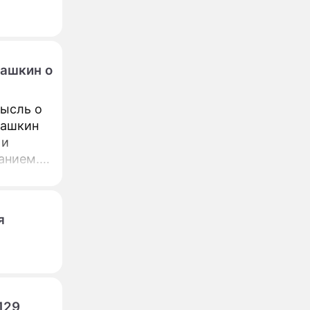
дашкин о
мысль о
дашкин
 и
анием.
я
129