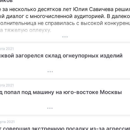
иков
 за несколько десятков лет Юлия Савичева реши
й диалог с многочисленной аудиторией. В далек
полнительница не справилась с высокой конкурен
а тяжелую оплеуху.
арта 2021
квой загорелся склад огнеупорных изделий
арта 2021
 попал под машину на юго-востоке Москвы
арта 2021
 совершил экстренную посадку из-за агресси