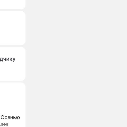
идчику
. Осенью
шие