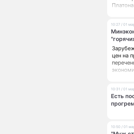
прудов
Платона
Пьяный Андрей
17:48
оставлят
Макаревич сиганул с
моста в реку и чуть не
10:27 / 01 м
погиб
Минэкон
"Противно!": взбешенный
16:17
"горячи
Дима Билан сорвался и
Зарубеж
публично унизил
журналистов
цен на 
перечен
Прокуратура решила
14:28
экономи
нанести новый
сокрушительный удар
по блогеру Лерчек
10:31 / 01 м
Афиша мероприятий на
13:56
Есть по
август-2026: выставки,
спектакли и концерты
прогре
"Придется выпить
12:34
флакон валерьянки!":
затворница Эдита Пьеха
10:50 / 01 м
ошеломила заявлением
"Муж ст