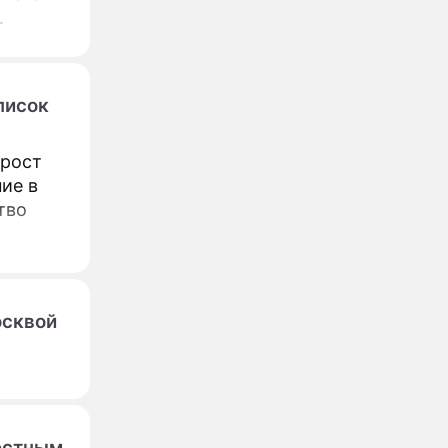
писок
 рост
ие в
тво
осквой
вестным