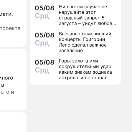
финал легенды шансона
Ни в коем случае не
05/08
Вилли Токарева
нарушайте этот
мати,
Срд
страшный запрет 5
августа – уйдут любовь
 проекте
и деньги
Внезапно отменивший
05/08
концерты Григорий
Срд
Лепс сделал важное
заявление
Горы золота или
05/08
сокрушительный удар:
Срд
каким знакам зодиака
много
астрологи пророчат
счастье, а кому нищету
 в
ото и