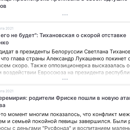
ов
рта 2021
 его не будет": Тихановская о скорой отставке
нко
дидат в президенты Белоруссии Светлана Тихано
, что глава страны Александр Лукашенко покинет 
всем скоро. Также оппозиционерка высказалась о
 воздействии Евросоюза на президента республи
рта 2021
еремирия: родители Фриске пошли в новую ата
ва
-то момент многим показалось, что конфликт ме
м и семьей покойной певицы завершился. Были
росы с деньгами "Русфонда" и воспитанием мален