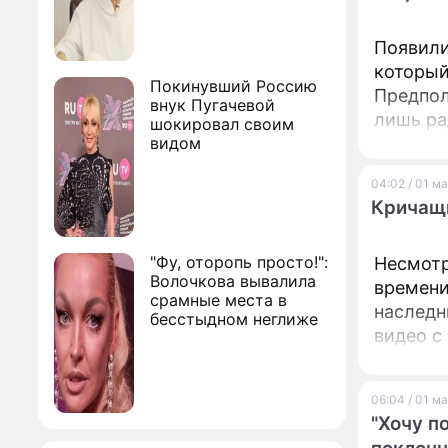
Появили
который
Покинувший Россию
Предпол
внук Пугачевой
лишь ра
шокировал своим
видом
04:02 / 01 м
Кричащи
"Фу, оторопь просто!":
Несмотр
Волочкова вывалила
времени
срамные места в
наследн
бесстыдном неглиже
видео с
06:04 / 01 м
"Хочу п