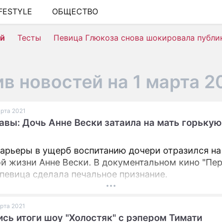
IFESTYLE
ОБЩЕСТВО
ШОУ-БИЗНЕС
ей
Тесты
Певица Глюкоза снова шокировала публи
АВТО
КИНО
в новостей на 1 марта 2
НЕДВИЖИМОСТЬ
ЗДОРОВЬЕ
арта 2021
авы: Дочь Анне Вески затаила на мать горькую
ЭКОНОМИКА
ПРОИСШЕСТВИЯ
арьеры в ущерб воспитанию дочери отразился на
СОННИК
й жизни Анне Вески. В документальном кино "Пе
 певица сделала печальное признание.
СТИЛЬ ЖИЗНИ
СЕРИАЛЫ
арта 2021
сь итоги шоу "Холостяк" с рэпером Тимати
ИГРЫ