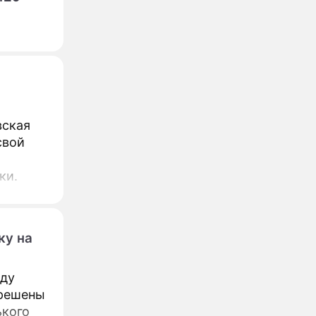
вская
свой
ки.
ку на
жду
 решены
ького