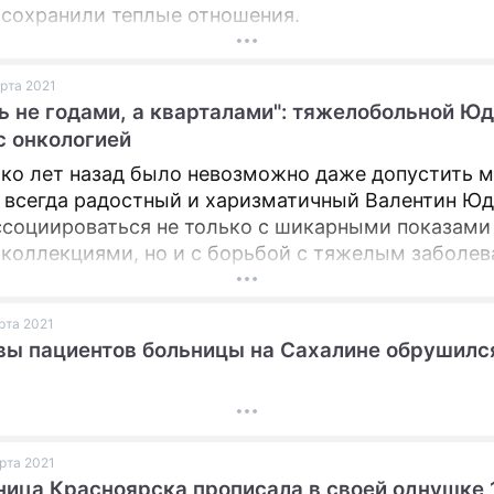
 сохранили теплые отношения.
арта 2021
 не годами, а кварталами": тяжелобольной Ю
с онкологией
ко лет назад было невозможно даже допустить 
о всегда радостный и харизматичный Валентин Ю
ссоциироваться не только с шикарными показами
коллекциями, но и с борьбой с тяжелым заболев
2016 год изменил все.
арта 2021
вы пациентов больницы на Сахалине обрушилс
арта 2021
ица Красноярска прописала в своей однушке 