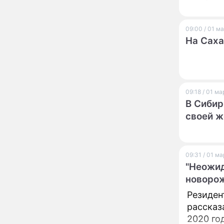
диагностикой
открываются в центре
Москвы
09:00 / 01 м
Ученые нашли способ
11:49
На Саха
заблокировать самые
страшные воспоминания
Горы золота или
09:26
сокрушительный удар:
каким знакам зодиака
09:18 / 01 м
астрологи пророчат
В Сибир
счастье, а кому нищету
Ни в коем случае не
00:10
своей 
нарушайте этот
страшный запрет 5
августа – уйдут любовь
и деньги
09:31 / 01 м
Мэр Москвы рассказал о
19:17
"Неожид
развитии центра
радиохирургии НИИ
новоро
имени Склифосовского
Резиден
Кому на самом деле
18:29
рассказ
достались яхты и
2020 го
элитные квартиры