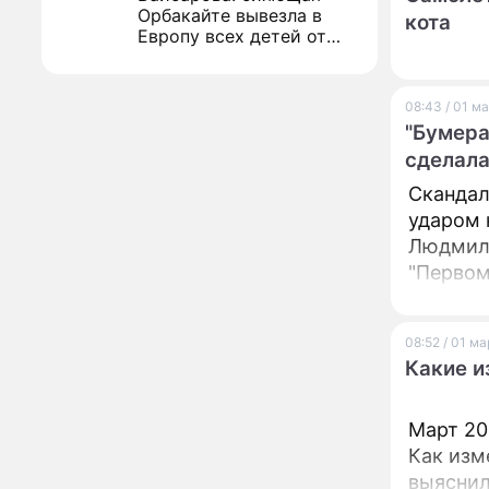
Орбакайте вывезла в
кота
Европу всех детей от
разных мужчин
"Срочно выходить из
17:19
роли": перепуганная
08:43 / 01 м
Бородина едва не увела
"Бумера
чужого мужа на красной
дорожке
сделала
Депутат Чаплин
15:14
предложил запретить
Скандал
мойку машин и
ударом 
торговлю во дворах
Людмилы
Внезапно отменивший
15:08
"Первом
концерты Григорий Лепс
сделал важное
заявление
08:52 / 01 м
"Четырех мужей
Какие и
13:36
похоронила": Шаляпин
увлекся тяжелобольной
сказочно богатой дамой
Март 20
Как изм
Павильоны здоровья с
12:46
выяснил
бесплатной экспресс-