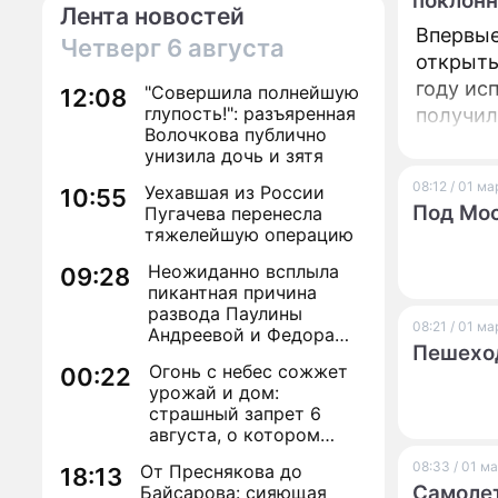
поклонн
Лента новостей
Впервые
Четверг
6 августа
открыты
году ис
"Совершила полнейшую
12:08
глупость!": разъяренная
получил
Волочкова публично
унизила дочь и зятя
08:12 / 01 м
Уехавшая из России
10:55
Под Мос
Пугачева перенесла
тяжелейшую операцию
Неожиданно всплыла
09:28
пикантная причина
развода Паулины
08:21 / 01 м
Андреевой и Федора
Пешеход
Бондарчука
Огонь с небес сожжет
00:22
урожай и дом:
страшный запрет 6
августа, о котором
молчат старики
08:33 / 01 м
От Преснякова до
18:13
Самолет
Байсарова: сияющая