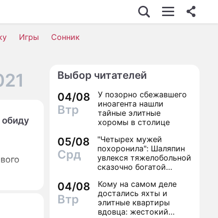
ку
Игры
Сонник
Выбор читателей
021
У позорно сбежавшего
04/08
иноагента нашли
Втр
тайные элитные
 обиду
хоромы в столице
"Четырех мужей
05/08
похоронила": Шаляпин
Срд
увлекся тяжелобольной
рвого
сказочно богатой
дамой
Кому на самом деле
04/08
достались яхты и
Втр
элитные квартиры
вдовца: жестокий