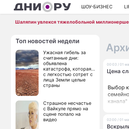
ШОУ-БИЗНЕС
L
Шаляпин увлекся тяжелобольной миллионерш
Топ новостей недели
Архи
Ужасная гибель за
считанные дни:
объявлена
00:03 / 01 м
катастрофа, которая
Цена сл
с легкостью сотрет с
лица Земли целые
страны
Выбор к
семейно
канала"
Страшное несчастье
с Вайкуле прямо на
сцене попало на
видео
02:00 / 01 м
Вскрыли