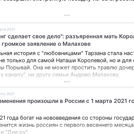
арта 2021
нг сделает свое дело": разъяренная мать Коро
 громкое заявление о Малахове
ьная история с "любовницами" Тарзана стала на
не только для самой Наташи Королевой, но и для
 Порывай. Она не может простить травлю дочер
у каналу", ни другу семьи Андрею Малахову.
арта 2021
зменения произошли в России с 1 марта 2021 г
21 года богат на нововведения со стороны государ
енится жизнь россиян с первого весеннего месяца
и "Дни.ру".