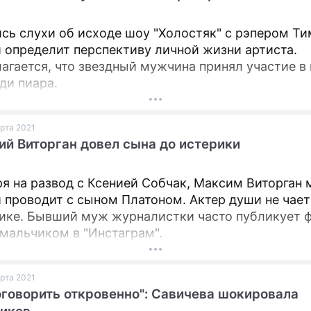
ПРЕСС-РЕЛИЗЫ
сь слухи об исходе шоу "Холостяк" с рэпером Ти
 определит перспективу личной жизни артиста.
О ПРОЕКТЕ
агается, что звездный мужчина принял участие в
ди пиара.
арта 2021
й Виторган довел сына до истерики
я на развод с Ксенией Собчак, Максим Виторган 
 проводит с сыном Платоном. Актер души не чает
ике. Бывший муж журналистки часто публикует ф
 мальчиком в "Инстаграм".
арта 2021
оговорить откровенно": Савичева шокировала