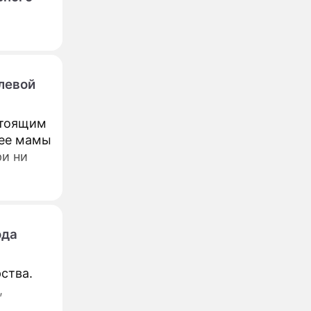
левой
стоящим
 ее мамы
и ни
ода
ства.
,