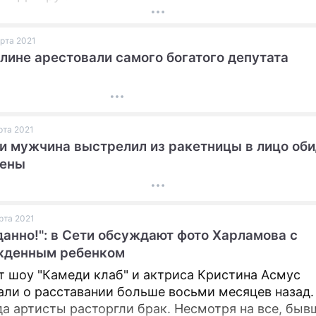
арта 2021
лине арестовали самого богатого депутата
арта 2021
и мужчина выстрелил из ракетницы в лицо об
жены
арта 2021
анно!": в Сети обсуждают фото Харламова с
жденным ребенком
т шоу "Камеди клаб" и актриса Кристина Асмус
али о расставании больше восьми месяцев назад
да артисты расторгли брак. Несмотря на все, быв