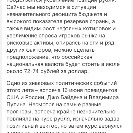
Сейчас мы находимся в ситуации
ПРЕСС-РЕЛИЗЫ
незначительного дефицита бюджета и
высокого показателя резервов страны, а
О ПРОЕКТЕ
также видим рост нефтяных котировок и
увеличение спроса игроков рынка на
рисковые активы, опираясь на эти и ряд
других факторов, можно сделать
предположение, что российская
национальная валюта будет стоить в июле
около 72-74 рублей за доллар.
Одно из знаковых политических событий
этого лета – встреча 16 июня президентов
США и России, Джо Байдена и Владимира
Путина. Несмотря на самые разные
прогнозы, встреча крайне незначительно
повлияла на курс рубля, изначально задав
позитивный вектор, но затем курс вернулся
к уровню на момент открытия торгов.