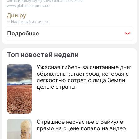
Фото: Nikolay Gyngazov/ Global Look Press/
www.globallookpress.com
Дни.ру
✓ Надежный источник
Подробнее
Топ новостей недели
Ужасная гибель за считанные дни:
По теме
объявлена катастрофа, которая с
легкостью сотрет с лица Земли
Эксперт спрогнозировал максимальное
целые страны
укрепление рубля
Россия за неделю потеряла
золотовалютные резервы на 9,7
миллиарда долларов
Страшное несчастье с Вайкуле
прямо на сцене попало на видео