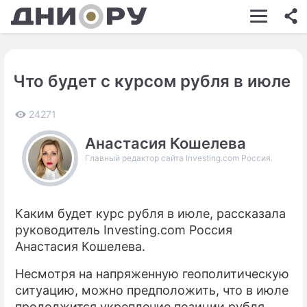
ШОУ-БИЗНЕС
АВТО
Что будет с курсом рубля в июле
КИНО
НЕДВИЖИМОСТЬ
24271
Анастасия Кошелева
ЗДОРОВЬЕ
Главный редактор сайта Investing.com Россия.
ЭКОНОМИКА
ПРОИСШЕСТВИЯ
Каким будет курс рубля в июле, рассказала
СОННИК
руководитель Investing.com Россия
Анастасия Кошелева.
СТИЛЬ ЖИЗНИ
Несмотря на напряженную геополитическую
СЕРИАЛЫ
ситуацию, можно предположить, что в июле
ИГРЫ
продолжится укрепление позиции рубля.