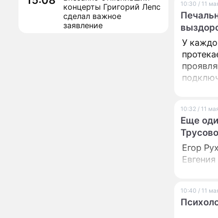
15:08
10:30 / 11 м
концерты Григорий Лепс
Печальн
сделал важное
заявление
выздоро
"Четырех мужей
13:36
У каждо
похоронила": Шаляпин
протека
увлекся тяжелобольной
проявля
сказочно богатой дамой
подключ
Павильоны здоровья с
12:46
бесплатной экспресс-
диагностикой
10:32 / 11 м
открываются в центре
Еще оди
Москвы
Ученые нашли способ
11:49
Трусов
заблокировать самые
страшные воспоминания
Егор Ру
Евгения
Горы золота или
09:26
сокрушительный удар:
каким знакам зодиака
астрологи пророчат
10:40 / 11 м
счастье, а кому нищету
Психоло
Ни в коем случае не
00:10
нарушайте этот