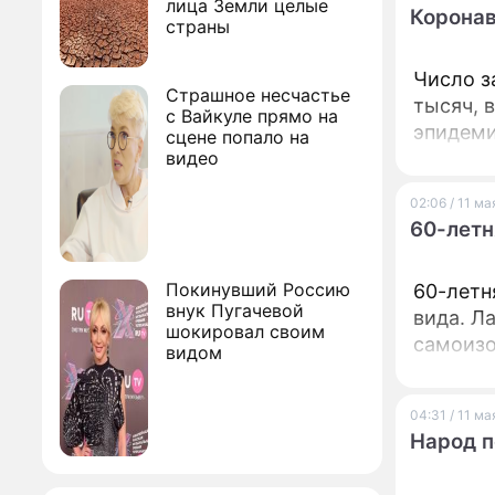
лица Земли целые
Коронав
страны
Число з
Страшное несчастье
тысяч, 
с Вайкуле прямо на
эпидеми
сцене попало на
видео
02:06 / 11 м
60-летн
Покинувший Россию
60-летн
внук Пугачевой
вида. Л
шокировал своим
самоизо
видом
04:31 / 11 м
Народ п