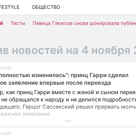
IFESTYLE
ОБЩЕСТВО
ШОУ-БИЗНЕС
ей
Тесты
Певица Глюкоза снова шокировала публи
АВТО
КИНО
в новостей на 4 ноября 
НЕДВИЖИМОСТЬ
ЗДОРОВЬЕ
ая 2020
полностью изменилась": принц Гарри сделал
ЭКОНОМИКА
ое заявление впервые после переезда
ПРОИСШЕСТВИЯ
ор, как принц Гарри вместе с женой и сыном перее
СОННИК
 не обращался к народу и не делился подробнос
дящего. Герцог Сассекский решил прервать молч
СТИЛЬ ЖИЗНИ
 важное заявление.
СЕРИАЛЫ
ая 2020
ИГРЫ