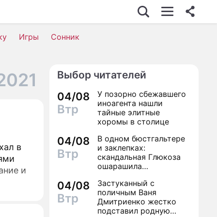
ку
Игры
Сонник
Выбор читателей
2021
У позорно сбежавшего
04/08
иноагента нашли
Втр
тайные элитные
хоромы в столице
В одном бюстгальтере
04/08
хал в
и заклепках:
Втр
скандальная Глюкоза
тями
ошарашила
ание и
посетителей
Застуканный с
04/08
столичного магазина
поличным Ваня
полуголым видом
Втр
Дмитриенко жестко
подставил родную