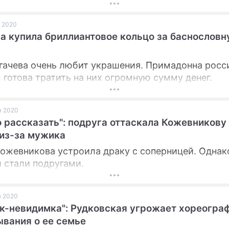
я 2020
а купила бриллиантовое кольцо за баснословн
гачева очень любит украшения. Примадонна росс
 готова тратить на них огромную сумму денег.
ая 2020
 рассказать": подруга оттаскала Кожевникову
из-за мужика
ожевникова устроила драку с соперницей. Однак
 стали подругами.
я 2020
к-невидимка": Рудковская угрожает хореограф
вания о ее семье