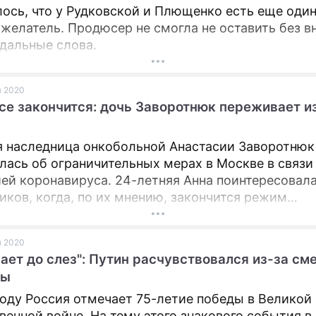
ось, что у Рудковской и Плющенко есть еще оди
желатель. Продюсер не смогла не оставить без 
ндальные слова.
я 2020
се закончится: дочь Заворотнюк переживает и
 наследница онкобольной Анастасии Заворотнюк
лась об ограничительных мерах в Москве в связи
ей коронавируса. 24-летняя Анна поинтересовала
иков, когда, по их мнению, закончится режим
ляции.
я 2020
ает до слез": Путин расчувствовался из-за см
ны
году Россия отмечает 75-летие победы в Великой
венной войне. На тему этого знакового события в