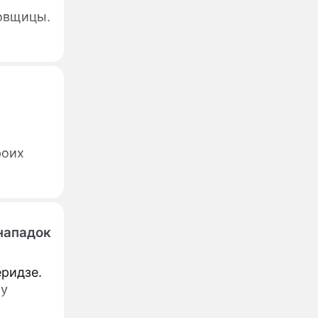
овщицы.
роих
нападок
ридзе.
ту