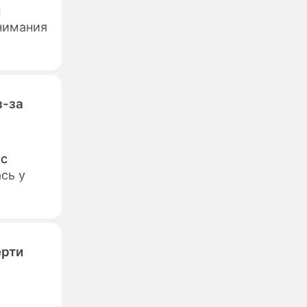
н
внимания
з-за
 с
сь у
ерти