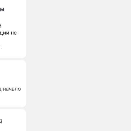
ом
9
ции не
.
д начало
й