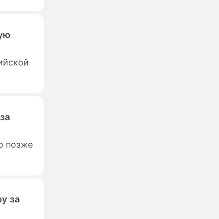
ую
ийской
 за
о позже
у за