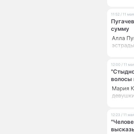
вернули исторический
облик
11:52 / 11 ма
Собянин: Московские
Пугачев
13:29
проекты помогают
сумму
развитию регионов
Алла Пу
Застуканный с поличным
12:14
эстрады
Ваня Дмитриенко
жестко подставил
родную сестру
12:00 / 11 м
В Котельниках к началу
10:50
"Стыдно
учебного года откроют
волосы 
образовательный
комплекс почти на 2,5
Мария К
тысячи мест
девушки
В сауну с 22-летним
10:47
юношей: неузнаваемая
Жанна Агузарова
ошарашила отдыхом с
12:23 / 11 ма
молодым фаворитом
"Челове
В одном бюстгальтере и
09:17
заклепках: скандальная
высказы