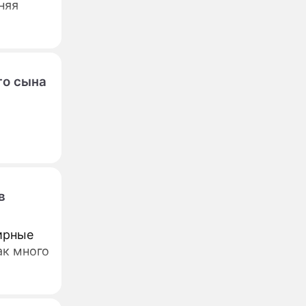
няя
го сына
в
ирные
ак много