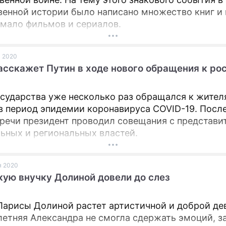
венной истории было написано множество книг и 
емало фильмов и сериалов.
я 2020
асскажет Путин в ходе нового обращения к ро
осударства уже несколько раз обращался к жите
в период эпидемии коронавируса COVID-19. Посл
речи президент проводил совещания с представи
ьных и региональных властей.
ая 2020
ую внучку Долиной довели до слез
Ларисы Долиной растет артистичной и доброй де
етняя Александра не смогла сдержать эмоций, з