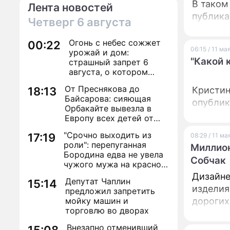
В таком
Лента новостей
публика
Четверг
6 августа
Огонь с небес сожжет
00:22
06:15 / 11 ма
урожай и дом:
"Какой 
страшный запрет 6
августа, о котором
молчат старики
От Преснякова до
18:13
Кристин
Байсарова: сияющая
опублик
Орбакайте вывезла в
Европу всех детей от
разных мужчин
"Срочно выходить из
17:19
08:29 / 11 м
роли": перепуганная
Миллион
Бородина едва не увела
Собчак
чужого мужа на красной
дорожке
Дизайне
Депутат Чаплин
15:14
изделия
предложил запретить
мойку машин и
дорогих
торговлю во дворах
Внезапно отменивший