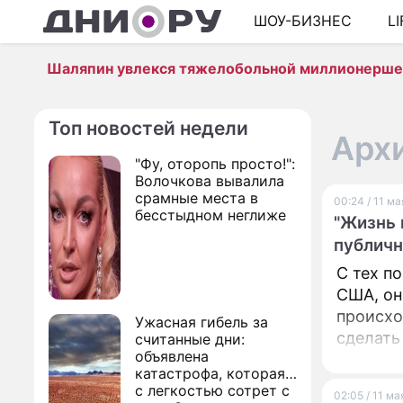
ШОУ-БИЗНЕС
L
Шаляпин увлекся тяжелобольной миллионерш
Топ новостей недели
Архи
"Фу, оторопь просто!":
Волочкова вывалила
срамные места в
00:24 / 11 м
бесстыдном неглиже
"Жизнь 
публичн
С тех п
США, он
происхо
Ужасная гибель за
сделать
считанные дни:
объявлена
катастрофа, которая
с легкостью сотрет с
02:05 / 11 м