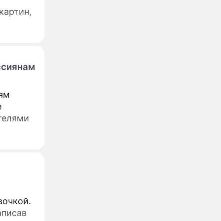
картин,
ссиянам
лям
е
телями
вочкой.
аписав