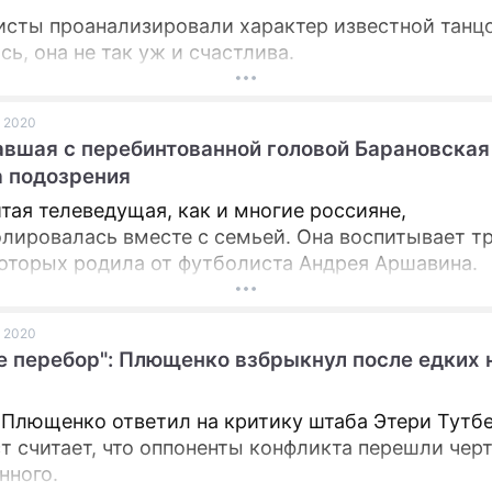
сты проанализировали характер известной танц
ь, она не так уж и счастлива.
я 2020
вшая с перебинтованной головой Барановская
 подозрения
тая телеведущая, как и многие россияне,
лировалась вместе с семьей. Она воспитывает т
которых родила от футболиста Андрея Аршавина.
я 2020
е перебор": Плющенко взбрыкнул после едких 
 Плющенко ответил на критику штаба Этери Тутбе
т считает, что оппоненты конфликта перешли чер
нного.