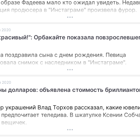
 образе Фадеева мало кто ожидал увидеть. Недав
ция продюсера в "Инстаграме" произвела фурор.
я 2020
красивый!": Орбакайте показала повзрослевше
а поздравила сына с днем рождения. Певица
овала снимок с наследником в "Инстаграме".
ая 2020
ы долларов: объявлена стоимость бриллианто
р украшений Влад Торхов рассказал, какие ювел
 предпочитает теледива. В шкатулке Ксении Собч
 вещичек.