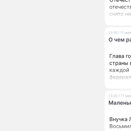
сокрушительный удар
по блогеру Лерчек
отечест
снято н
Афиша мероприятий на
13:56
август-2026: выставки,
спектакли и концерты
13:16 / 11 ма
"Придется выпить
12:34
О чем р
флакон валерьянки!":
затворница Эдита Пьеха
ошеломила заявлением
Глава г
о возвращении на сцену
страны 
Сбежавшая из России
10:58
Пугачева лишилась
каждой 
наследия, которое
федерал
берегла почти тридцать
лет
Молодую жену Курбана
09:35
Омарова закрутили на
13:20 / 11 м
глазах у разъяренных
Маленьк
клиентов
Смертельная ловушка
01:54
Внучка 
Онуфриева дня: эта
Восьмил
случайная фразa 3