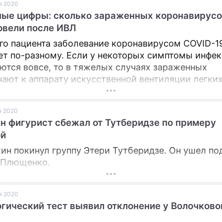
ая 2020
ые цифры: сколько зараженных коронавирус
вели после ИВЛ
го пациента заболевание коронавирусом COVID-1
ет по-разному. Если у некоторых симптомы инфек
ются вовсе, то в тяжелых случаях зараженных
ают к аппарату искусственной вентиляции легких
ая 2020
н фигурист сбежал от Тутберидзе по примеру
ой
хин покинул группу Этери Тутберидзе. Он ушел по
 Плющенко.
ая 2020
гический тест выявил отклонение у Волочково