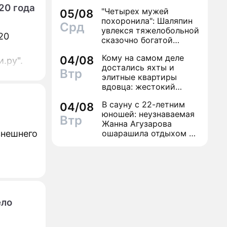
сестру
20 года
"Четырех мужей
05/08
похоронила": Шаляпин
Срд
увлекся тяжелобольной
20
сказочно богатой
дамой
Кому на самом деле
04/08
.ру".
достались яхты и
Втр
элитные квартиры
вдовца: жестокий
финал легенды шансона
В сауну с 22-летним
04/08
Вилли Токарева
юношей: неузнаваемая
Втр
Жанна Агузарова
внешнего
ошарашила отдыхом с
молодым фаворитом
ело