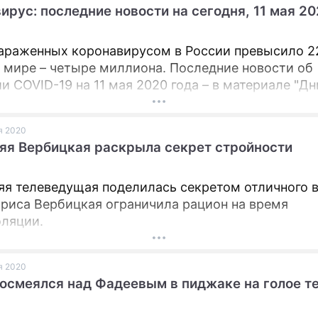
ирус: последние новости на сегодня, 11 мая 20
ПРЕСС-РЕЛИЗЫ
араженных коронавирусом в России превысило 2
О ПРОЕКТЕ
в мире – четыре миллиона. Последние новости об
и COVID-19 на 11 мая 2020 года – в материале "Дни
ая 2020
яя Вербицкая раскрыла секрет стройности
яя телеведущая поделилась секретом отличного 
ариса Вербицкая ограничила рацион на время
ляции.
ая 2020
осмеялся над Фадеевым в пиджаке на голое т