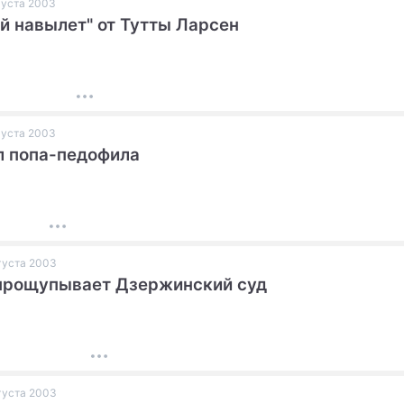
вгуста 2003
й навылет" от Тутты Ларсен
вгуста 2003
л попа-педофила
вгуста 2003
прощупывает Дзержинский суд
вгуста 2003