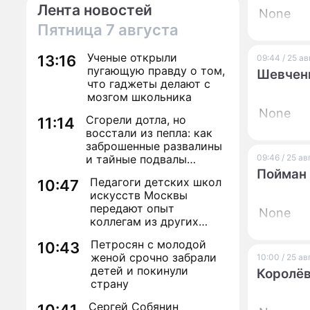
Лента новостей
None
Пятница
7 августа
Ученые открыли
13:16
09:44 / 25 а
пугающую правду о том,
Шевченк
что гаджеты делают с
мозгом школьника
None
Сгорели дотла, но
11:14
восстали из пепла: как
заброшенные развалины
и тайные подвалы
09:46 / 25 а
столицы обрели вторую
Пойман 
Педагоги детских школ
10:47
жизнь
искусств Москвы
передают опыт
None
коллегам из других
регионов
Петросян с молодой
10:43
женой срочно забрали
10:00 / 25 а
детей и покинули
Королёв
страну
Сергей Собянин