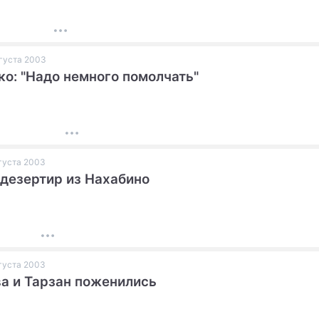
вгуста 2003
о: "Надо немного помолчать"
вгуста 2003
дезертир из Нахабино
вгуста 2003
а и Тарзан поженились