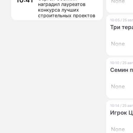
10:41
None
наградил лауреатов
конкурса лучших
строительных проектов
10:05 / 25 а
Назван знак зодиака,
09:32
Три тер
который может
потерять абсолютно все
в конце лета
None
Кулинарный секрет
00:02
предков: это угощение
7 августа притянет в
10:10 / 25 а
дом здоровье и
Семин п
исполнение желаний
Определён ТОП-100
21:32
участников
None
Международного
конкурса "Музыка
Гордых"
Асбест и хаос
17:34
10:14 / 25 а
итальянской
Игрок 
металлургии: главный
завод Европы под
угрозой закрытия из-за
None
"Чих-пых!": глава