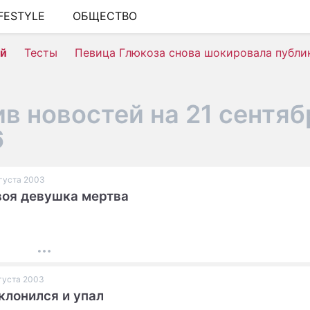
IFESTYLE
ОБЩЕСТВО
ШОУ-БИЗНЕС
ей
Тесты
Певица Глюкоза снова шокировала публи
АВТО
КИНО
в новостей на 21 сентяб
НЕДВИЖИМОСТЬ
6
ЗДОРОВЬЕ
ЭКОНОМИКА
вгуста 2003
воя девушка мертва
ПРОИСШЕСТВИЯ
СОННИК
СТИЛЬ ЖИЗНИ
вгуста 2003
СЕРИАЛЫ
клонился и упал
ИГРЫ