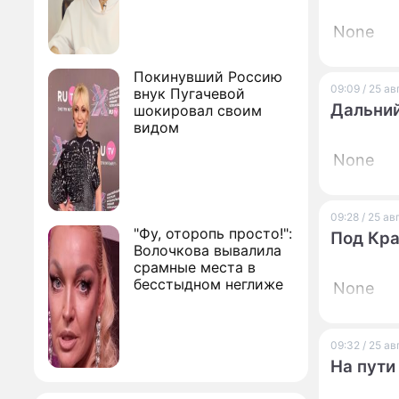
None
Покинувший Россию
09:09 / 25 а
внук Пугачевой
Дальний
шокировал своим
видом
None
09:28 / 25 а
"Фу, оторопь просто!":
Под Кра
Волочкова вывалила
срамные места в
бесстыдном неглиже
None
09:32 / 25 а
На пути