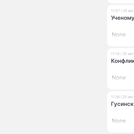
12:08
глупость!": разъяренная
Волочкова публично
11:07 / 25 а
унизила дочь и зятя
Ученому
Уехавшая из России
10:55
Пугачева перенесла
None
тяжелейшую операцию
Неожиданно всплыла
09:28
пикантная причина
11:14 / 25 а
развода Паулины
Конфлик
Андреевой и Федора
Бондарчука
Огонь с небес сожжет
00:22
None
урожай и дом:
страшный запрет 6
августа, о котором
молчат старики
11:26 / 25 а
От Преснякова до
18:13
Гусинск
Байсарова: сияющая
Орбакайте вывезла в
Европу всех детей от
None
разных мужчин
"Срочно выходить из
17:19