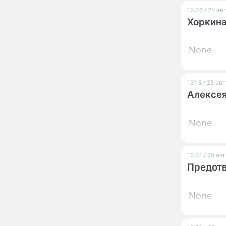
роли": перепуганная
Бородина едва не увела
12:06 / 25 а
чужого мужа на красной
Хоркина
дорожке
Депутат Чаплин
15:14
предложил запретить
None
мойку машин и
торговлю во дворах
Внезапно отменивший
15:08
12:18 / 25 а
концерты Григорий Лепс
Алексея
сделал важное
заявление
None
"Четырех мужей
13:36
похоронила": Шаляпин
увлекся тяжелобольной
сказочно богатой дамой
12:31 / 25 а
Предотв
Павильоны здоровья с
12:46
бесплатной экспресс-
диагностикой
None
открываются в центре
Москвы
Ученые нашли способ
11:49