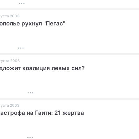
вгуста 2003
ополье рухнул "Пегас"
вгуста 2003
дложит коалиция левых сил?
вгуста 2003
астрофа на Гаити: 21 жертва