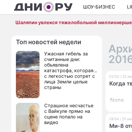
ШОУ-БИЗНЕС
L
Шаляпин увлекся тяжелобольной миллионерш
Топ новостей недели
Архи
Ужасная гибель за
201
считанные дни:
объявлена
катастрофа, которая
с легкостью сотрет с
02:00 / 25 а
лица Земли целые
Когда т
страны
None
Страшное несчастье
с Вайкуле прямо на
сцене попало на
08:54 / 25 а
видео
Ми-8 от