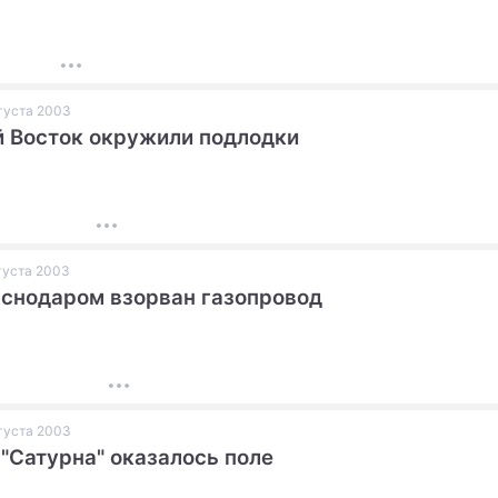
ПРЕСС-РЕЛИЗЫ
О ПРОЕКТЕ
вгуста 2003
 Восток окружили подлодки
вгуста 2003
снодаром взорван газопровод
вгуста 2003
 "Сатурна" оказалось поле