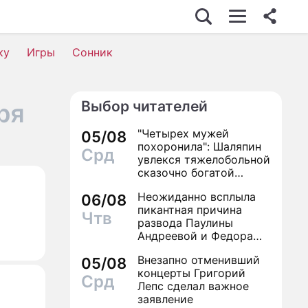
ку
Игры
Сонник
Выбор читателей
ря
"Четырех мужей
05/08
похоронила": Шаляпин
Срд
увлекся тяжелобольной
сказочно богатой
дамой
Неожиданно всплыла
06/08
пикантная причина
Чтв
развода Паулины
Андреевой и Федора
Бондарчука
Внезапно отменивший
05/08
концерты Григорий
Срд
Лепс сделал важное
заявление