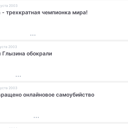
вгуста 2003
 - трехкратная чемпионка мира!
вгуста 2003
 Глызина обокрали
вгуста 2003
ращено онлайновое самоубийство