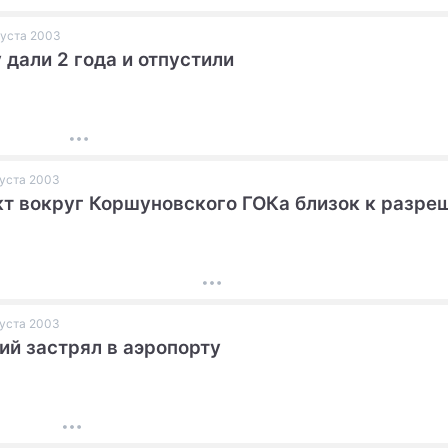
вгуста 2003
 дали 2 года и отпустили
вгуста 2003
т вокруг Коршуновского ГОКа близок к разре
вгуста 2003
ий застрял в аэропорту