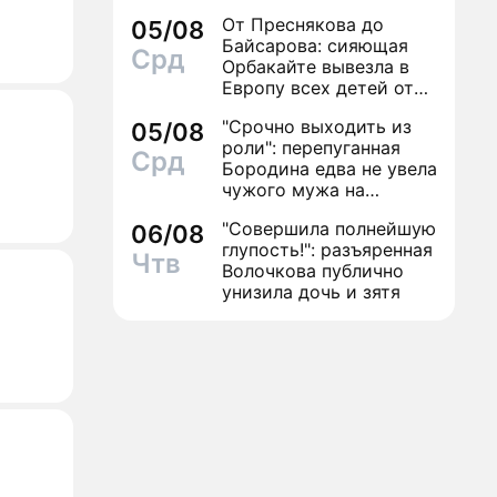
От Преснякова до
05/08
Байсарова: сияющая
Срд
Орбакайте вывезла в
Европу всех детей от
разных мужчин
"Срочно выходить из
05/08
роли": перепуганная
Срд
Бородина едва не увела
чужого мужа на
красной дорожке
"Совершила полнейшую
06/08
глупость!": разъяренная
Чтв
Волочкова публично
унизила дочь и зятя