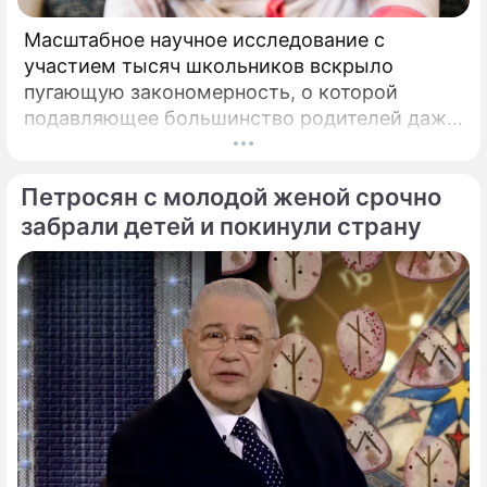
Масштабное научное исследование с
участием тысяч школьников вскрыло
пугающую закономерность, о которой
подавляющее большинство родителей даже
не догадывалось. Привычка дарить ребенку
смартфон с беспрепятственным доступом к
Петросян с молодой женой срочно
социальным сетям в младшем
подростковом возрасте обворачивается
забрали детей и покинули страну
скрытым провалом в учебе.