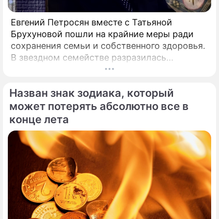
Евгений Петросян вместе с Татьяной
Брухуновой пошли на крайние меры ради
сохранения семьи и собственного здоровья.
В звездном семействе разразилась
настоящая тихая драма, которая вынудила
артистов действовать без промедления.
Назван знак зодиака, который
может потерять абсолютно все в
конце лета