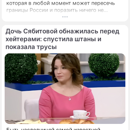
которая в любой момент может пересечь
границы России и поразить ничего не
подозревающих граждан. Россию
предупредили о реальной и крайне опасной
Дочь Сябитовой обнажилась перед
угрозе: в страну могут завезти неизлечимый
и смертоносный вирус Бурбон.
хейтерами: спустила штаны и
показала трусы
Быть наследницей самой известной