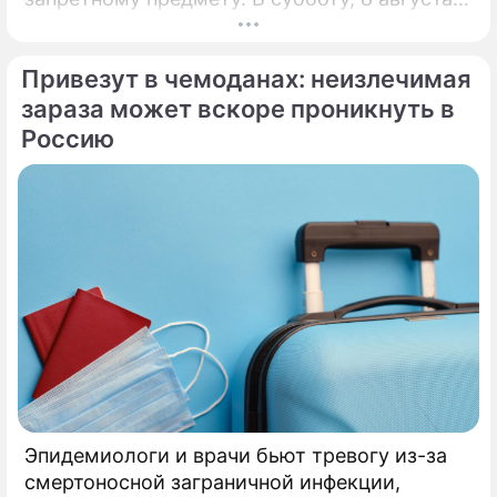
православная церковь молитвенно чтит
память святых священномучеников
Привезут в чемоданах: неизлечимая
Ермолая, Ермиппа и Ермократа, иереев
Никомидийских.
зараза может вскоре проникнуть в
Россию
Эпидемиологи и врачи бьют тревогу из-за
смертоносной заграничной инфекции,