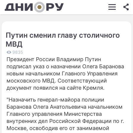
ШОУ-БИЗНЕС
АВТО
Путин сменил главу столичного
КИНО
МВД
НЕДВИЖИМОСТЬ
9835
Президент России Владимир Путин
ЗДОРОВЬЕ
подписал указ о назначении Олега Баранова
ЭКОНОМИКА
новым начальником Главного Управления
московского МВД. Соответствующий
ПРОИСШЕСТВИЯ
документ появился на сайте Кремля.
СОННИК
"Назначить генерал-майора полиции
Баранова Олега Анатольевича начальником
СТИЛЬ ЖИЗНИ
Главного управления Министерства
СЕРИАЛЫ
внутренних дел Российской Федерации по г.
Москве, освободив его от занимаемой
ИГРЫ