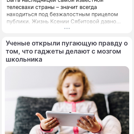
телесвахи страны – значит всегда
находиться под безжалостным прицелом
публики. Жизнь Ксении Сябитовой давно
рассматривают под мощной лупой.
Ученые открыли пугающую правду о
том, что гаджеты делают с мозгом
школьника