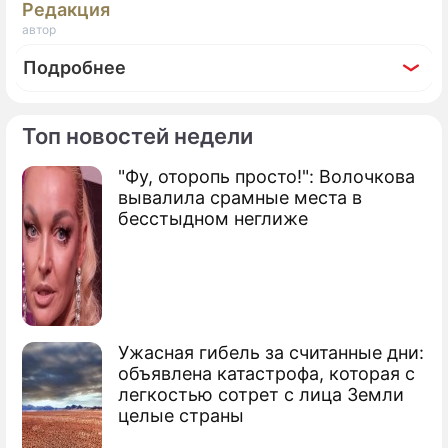
Редакция
автор
Подробнее
Топ новостей недели
"Фу, оторопь просто!": Волочкова
По теме
вывалила срамные места в
бесстыдном неглиже
Путин сократил центральный аппарат
МВД
В России создают новое министерство
Маркин подал рапорт об отставке
Ужасная гибель за считанные дни:
объявлена катастрофа, которая с
легкостью сотрет с лица Земли
целые страны