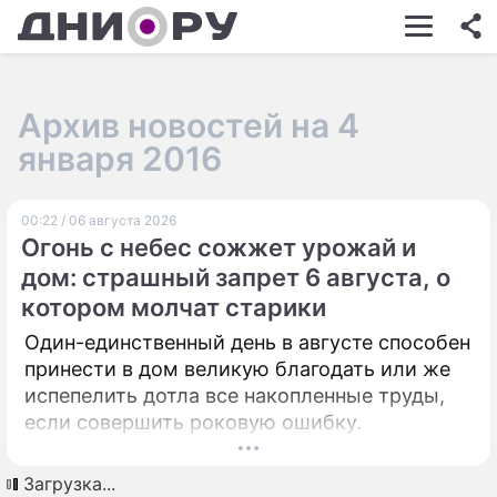
ШОУ-БИЗНЕС
АВТО
Архив новостей на 4
КИНО
января 2016
НЕДВИЖИМОСТЬ
00:22 / 06 августа 2026
ЗДОРОВЬЕ
Огонь с небес сожжет урожай и
ЭКОНОМИКА
дом: страшный запрет 6 августа, о
котором молчат старики
ПРОИСШЕСТВИЯ
Один-единственный день в августе способен
СОННИК
принести в дом великую благодать или же
испепелить дотла все накопленные труды,
СТИЛЬ ЖИЗНИ
если совершить роковую ошибку.
СЕРИАЛЫ
Загрузка...
ИГРЫ