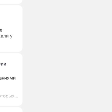
е
жали у
сии
паниями
оторых