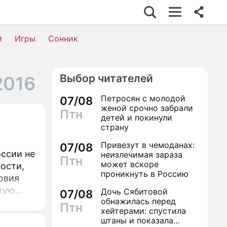
й
Игры
Сонник
Выбор читателей
2016
Петросян с молодой
07/08
женой срочно забрали
Птн
детей и покинули
страну
Привезут в чемоданах:
07/08
оссии не
неизлечимая зараза
Птн
может вскоре
ности,
проникнуть в Россию
овия
скую
Дочь Сябитовой
07/08
обнажилась перед
Птн
хейтерами: спустила
штаны и показала