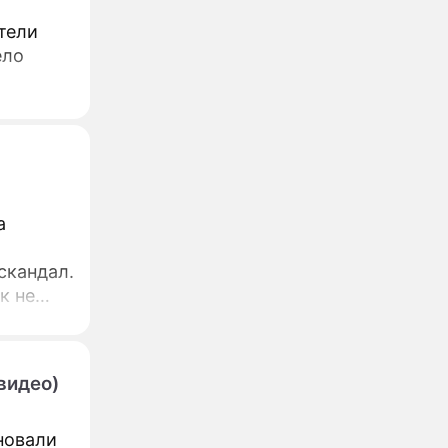
тели
ело
а
 скандал.
к не
видео)
новали