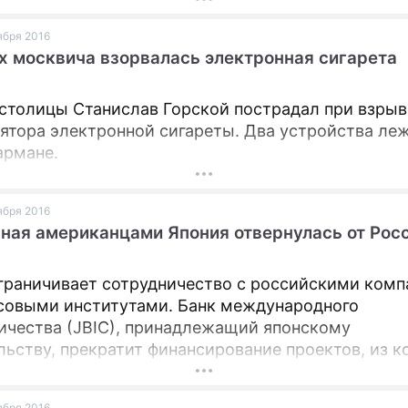
оября 2016
х москвича взорвалась электронная сигарета
столицы Станислав Горской пострадал при взрыв
ятора электронной сигареты. Два устройства ле
армане.
оября 2016
ная американцами Япония отвернулась от Рос
граничивает сотрудничество с российскими ком
совыми институтами. Банк международного
ичества (JBIC), принадлежащий японскому
льству, прекратит финансирование проектов, из к
вропейские или американские партнеры.
оября 2016