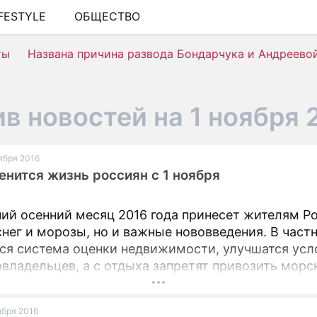
IFESTYLE
ОБЩЕСТВО
ШОУ-БИЗНЕС
ты
Названа причина развода Бондарчука и Андреево
АВТО
КИНО
в новостей на 1 ноября 
НЕДВИЖИМОСТЬ
ЗДОРОВЬЕ
оября 2016
енится жизнь россиян с 1 ноября
ЭКОНОМИКА
ПРОИСШЕСТВИЯ
ий осенний месяц 2016 года принесет жителям Р
СОННИК
снег и морозы, но и важные нововведения. В част
ся система оценки недвижимости, улучшатся усл
СТИЛЬ ЖИЗНИ
овладельцев, а с отдыха запретят привозить мор
СЕРИАЛЫ
оября 2016
ИГРЫ