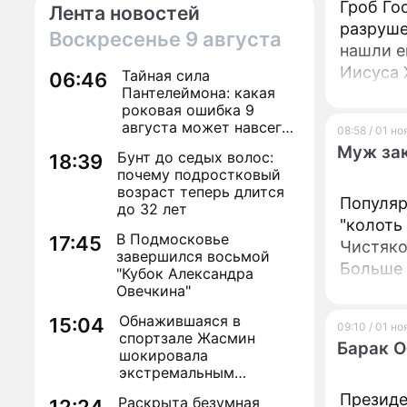
Гроб Го
Лента новостей
разруше
Воскресенье
9 августа
нашли е
Иисуса 
Тайная сила
06:46
Пантелеймона: какая
роковая ошибка 9
августа может навсегда
08:58 / 01 н
лишить здоровья
Муж зак
Бунт до седых волос:
18:39
почему подростковый
возраст теперь длится
Популяр
до 32 лет
"колоть
В Подмосковье
17:45
Чистяков
завершился восьмой
Больше 
"Кубок Александра
экспери
Овечкина"
Обнажившаяся в
15:04
09:10 / 01 н
спортзале Жасмин
Барак О
шокировала
экстремальным
преображением
Президе
Раскрыта безумная