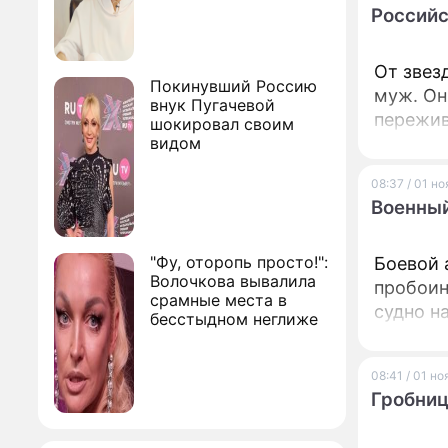
Российс
От звез
Покинувший Россию
муж. Он
внук Пугачевой
пережив
шокировал своим
видом
08:37 / 01 н
Военный
"Фу, оторопь просто!":
Боевой 
Волочкова вывалила
пробоин
срамные места в
судно н
бесстыдном неглиже
08:41 / 01 н
Гробниц