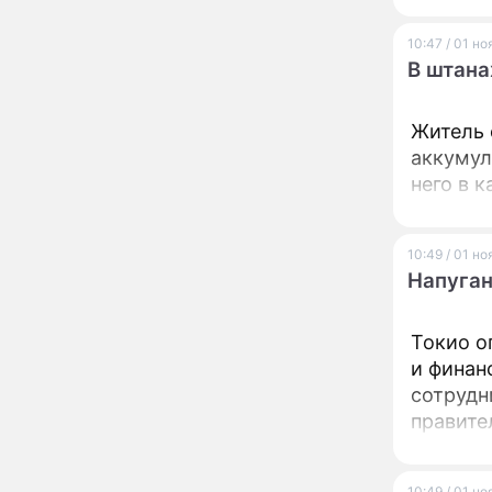
Пугачева перенесла
тяжелейшую операцию
10:47 / 01 н
Неожиданно всплыла
09:28
В штана
пикантная причина
развода Паулины
Андреевой и Федора
Житель 
Бондарчука
аккумул
Огонь с небес сожжет
00:22
урожай и дом:
него в к
страшный запрет 6
августа, о котором
молчат старики
10:49 / 01 н
От Преснякова до
18:13
Байсарова: сияющая
Напуган
Орбакайте вывезла в
Европу всех детей от
разных мужчин
Токио о
"Срочно выходить из
17:19
и финан
роли": перепуганная
сотрудн
Бородина едва не увела
чужого мужа на красной
правите
дорожке
вышли е
Депутат Чаплин
15:14
предложил запретить
10:49 / 01 н