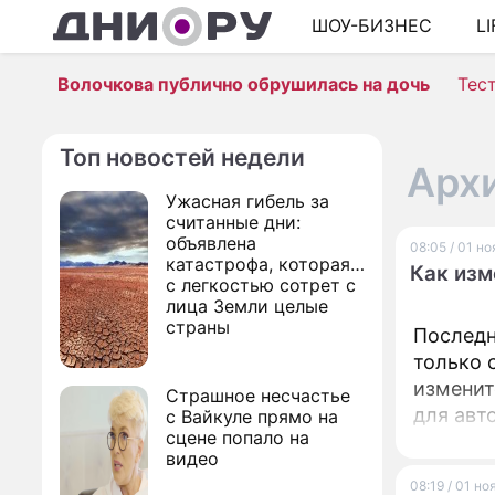
ШОУ-БИЗНЕС
L
Волочкова публично обрушилась на дочь
Тес
Топ новостей недели
Архи
Ужасная гибель за
считанные дни:
объявлена
08:05 / 01 н
катастрофа, которая
Как изм
с легкостью сотрет с
лица Земли целые
страны
Последн
только 
изменит
Страшное несчастье
для авт
с Вайкуле прямо на
сцене попало на
воду.
видео
08:19 / 01 н