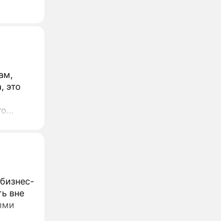
ам,
, это
го
бизнес-
ь вне
ыми