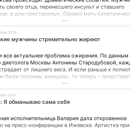
ть своего отца, перенесшего инсульт и ставшего
ом, в дом престарелых. Однако мать категоричес
 она сама хочет ухаживать за мужем. Но Степан сч
 забота ей пойдет лишь во вред, и она сама окажет
оября 2016
ном кресле.
ские мужчины стремительно жиреют
и все актуальнее проблема ожирения. По данным
о диетолога Москвы Антонины Стародубовой, ка
страдает от лишнего веса. И если раньше к полнот
м были склонны женщины, то теперь – представи
о пола.
оября 2016
: Я обманываю сама себя
ная исполнительница Валерия дала откровенное
ю на пресс-конференции в Ижевске. Артистка при