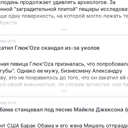
сподень продолжает удивлять археологов. За
нной "заградительной плитой" пещеры исследова
ще одну поверхность, на которой могло лежать т
Христа.
оября 2016
атил Глюк'Ozе скандал из-за уколов
ная певица Глюк'Oza призналась, что попробовал
 губы". Однако ее мужу, бизнесмену Александру
у, это не понравилось до того, что он закатил ей
со своей внешностью, по словам артистки, она та
ментирует.
оября 2016
бама станцевал под песню Майкла Джексона (
нт США Барак Обама и его жена Мишель отпразд