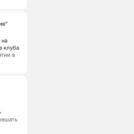
ие"
 на
з клуба
ятии в
о
решать