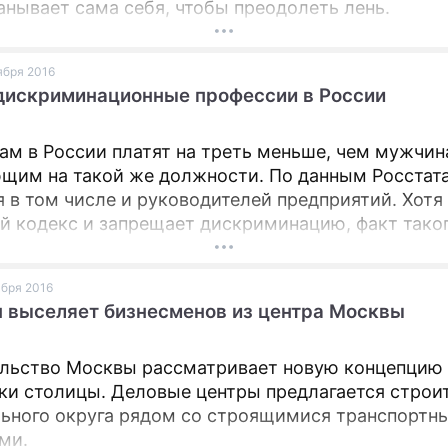
анывает сама себя, чтобы преодолеть лень.
оября 2016
дискриминационные профессии в России
м в России платят на треть меньше, чем мужчин
щим на такой же должности. По данным Росстата
я в том числе и руководителей предприятий. Хотя
й кодекс и запрещает дискриминацию, факт тако
ия доказать непросто.
ября 2016
 выселяет бизнесменов из центра Москвы
льство Москвы рассматривает новую концепцию 
ки столицы. Деловые центры предлагается строит
ьного округа рядом со строящимися транспортн
ми.