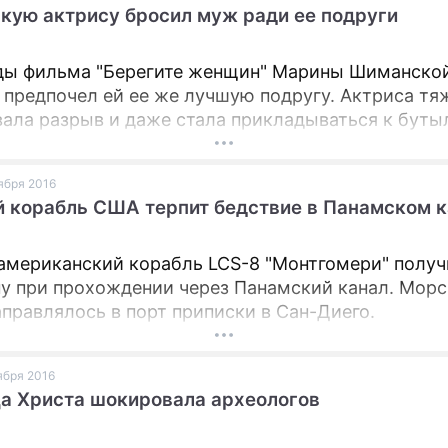
кую актрису бросил муж ради ее подруги
ПРЕСС-РЕЛИЗЫ
ды фильма "Берегите женщин" Марины Шиманско
О ПРОЕКТЕ
 предпочел ей ее же лучшую подругу. Актриса тя
ала разрыв и даже стала прикладываться к буты
оября 2016
 корабль США терпит бедствие в Панамском 
американский корабль LCS-8 "Монтгомери" получ
у при прохождении через Панамский канал. Морс
аправлялось в порт приписки в Сан-Диего.
оября 2016
а Христа шокировала археологов