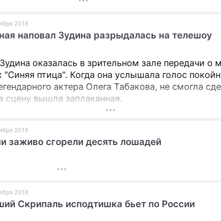
оября 2018
ая наповал Зудина разрыдалась на телешоу
Зудина оказалась в зрительном зале передачи о
х "Синяя птица". Когда она услышала голос покойн
егендарного актера Олега Табакова, не смогла сд
на сцену вышла заплаканная.
оября 2018
и заживо сгорели десять лошадей
оября 2018
ий Скрипаль исподтишка бьет по России