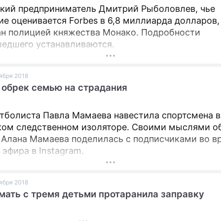
кий предприниматель Дмитрий Рыболовлев, чье
ПРЕСС-РЕЛИЗЫ
ие оценивается Forbes в 6,8 миллиарда долларов,
н полицией княжества Монако. Подробности
О ПРОЕКТЕ
едшего устанавливаются.
оября 2018
обрек семью на страдания
тболиста Павла Мамаева навестила спортсмена в
ом следственном изоляторе. Своими мыслями об
 Алана Мамаева поделилась с подписчиками во в
 эфира в Instagram.
оября 2018
мать с тремя детьми протаранила заправку