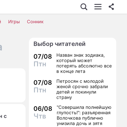
й
Игры
Сонник
Выбор читателей
а
Назван знак зодиака,
07/08
который может
Птн
потерять абсолютно все
в конце лета
Петросян с молодой
07/08
женой срочно забрали
Птн
детей и покинули
страну
"Совершила полнейшую
06/08
глупость!": разъяренная
Чтв
н с
Волочкова публично
унизила дочь и зятя