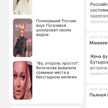
Российс
состоян
задержа
Покинувший Россию
произош
внук Пугачевой
шокировал своим
видом
08:53 / 07 н
Мамаев 
Жена фу
Бутырск
"Фу, оторопь просто!":
Волочкова вывалила
встрече
срамные места в
прямого
бесстыдном неглиже
09:05 / 07 н
Пьяная 