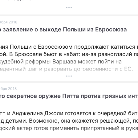
оября 2018
 заявление о выходе Польши из Евросоюза
ия Польши с Евросоюзом продолжают катиться 
ой. В Брюсселе бьют в набат: из-за разногласий п
судебной реформы Варшава может пойти на
едентный шаг и разорвать договоренности с ЕС.
оября 2018
о секретное оружие Питта против грязных инт
тт и Анджелина Джоли готовятся к очередной бит
ад детьми. Возможно, она окажется решающей, п
дский актер готов применить припрятанный в рук