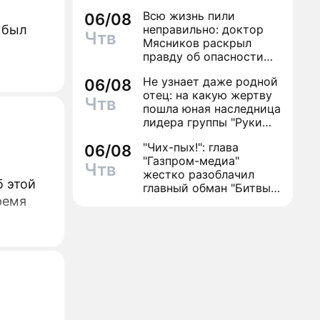
Всю жизнь пили
06/08
 был
неправильно: доктор
Чтв
Мясников раскрыл
правду об опасности
антибиотиков
Не узнает даже родной
06/08
отец: на какую жертву
Чтв
пошла юная наследница
лидера группы "Руки
Вверх!" ради денег и
"Чих-пых!": глава
06/08
славы
"Газпром-медиа"
Чтв
жестко разоблачил
 этой
главный обман "Битвы
ремя
экстрасенсов"