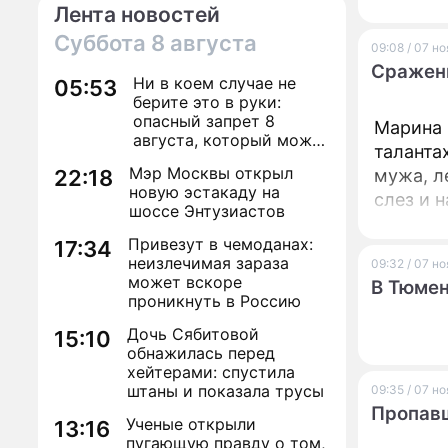
Лента новостей
Суббота
8 августа
09:08 / 07 н
Сраженн
Ни в коем случае не
05:53
берите это в руки:
опасный запрет 8
Марина 
августа, который может
таланта
навсегда зашить
Мэр Москвы открыл
22:18
мужа, л
женское счастье
новую эстакаду на
слез и 
шоссе Энтузиастов
Привезут в чемоданах:
17:34
неизлечимая зараза
09:32 / 07 н
может вскоре
В Тюмен
проникнуть в Россию
Дочь Сябитовой
15:10
обнажилась перед
хейтерами: спустила
штаны и показала трусы
09:35 / 07 н
Пропавш
Ученые открыли
13:16
пугающую правду о том,