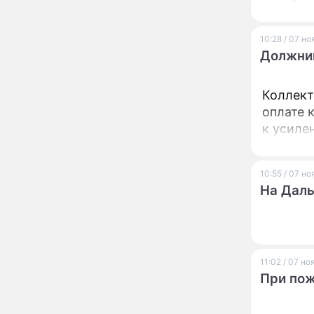
Пугачева перенесла
тяжелейшую операцию
Неожиданно всплыла
09:28
10:28 / 07 н
пикантная причина
Должник
развода Паулины
Андреевой и Федора
Бондарчука
Коллект
Огонь с небес сожжет
00:22
оплате 
урожай и дом:
страшный запрет 6
к усиле
августа, о котором
молчат старики
От Преснякова до
18:13
10:55 / 07 н
Байсарова: сияющая
На Даль
Орбакайте вывезла в
Европу всех детей от
разных мужчин
"Срочно выходить из
17:19
роли": перепуганная
Бородина едва не увела
11:02 / 07 н
чужого мужа на красной
При пож
дорожке
Депутат Чаплин
15:14
предложил запретить