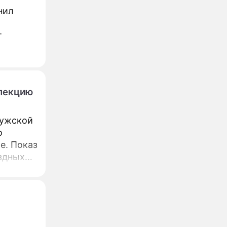
нил
т
лекцию
мужской
о
e. Показ
здных
n-