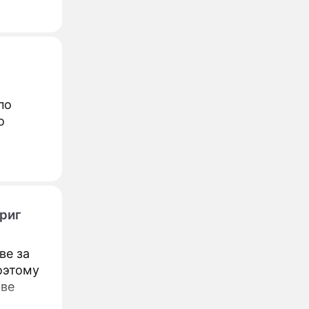
по
о
риг
ве за
оэтому
аве