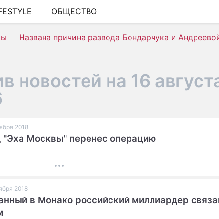
IFESTYLE
ОБЩЕСТВО
ШОУ-БИЗНЕС
ты
Названа причина развода Бондарчука и Андреево
АВТО
КИНО
в новостей на 16 август
НЕДВИЖИМОСТЬ
6
ЗДОРОВЬЕ
ЭКОНОМИКА
оября 2018
 "Эха Москвы" перенес операцию
ПРОИСШЕСТВИЯ
СОННИК
СТИЛЬ ЖИЗНИ
оября 2018
СЕРИАЛЫ
нный в Монако российский миллиардер связа
м
ИГРЫ