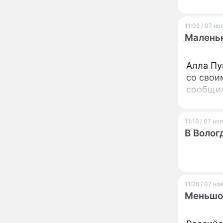
мойку машин и
торговлю во дворах
11:02 / 07 н
Внезапно отменивший
15:08
концерты Григорий Лепс
Маленьк
сделал важное
заявление
Алла Пу
"Четырех мужей
13:36
со свои
похоронила": Шаляпин
сообщил
увлекся тяжелобольной
сказочно богатой дамой
Павильоны здоровья с
12:46
11:16 / 07 но
бесплатной экспресс-
В Волог
диагностикой
открываются в центре
Москвы
Ученые нашли способ
11:49
заблокировать самые
страшные воспоминания
11:26 / 07 но
Меньшов
Горы золота или
09:26
сокрушительный удар:
каким знакам зодиака