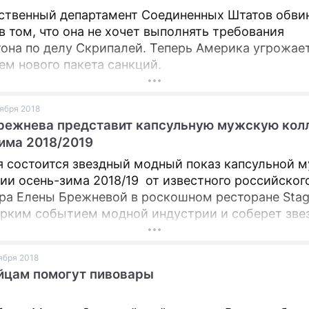
ственный департамент Соединенных Штатов обви
в том, что она не хочет выполнять требования
она по делу Скрипалей. Теперь Америка угрожае
ем нового пакета санкций.
оября 2018
режнева представит капсульную мужскую кол
има 2018/2019
я состоится звездный модный показ капсульной 
ии осень-зима 2018/19 от известного российског
ра Елены Брежневой в роскошном ресторане Stag
ярким событием модной индустрии и соберет зве
 светских фотографов, представителей СМИ, fashio
истов и постоянных клиентов дизайнера.
оября 2018
йцам помогут пивовары