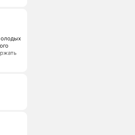
 молодых
ого
ержать