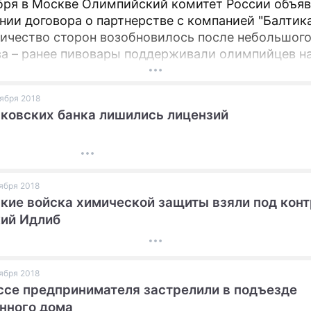
бря в Москве Олимпийский комитет России объяв
нии договора о партнерстве с компанией "Балтика
ичество сторон возобновилось после небольшог
а – ранее пивовары поддерживали олимпийцев н
дах в Рио-де-Жанейро-2016 и в Лондоне-2012, а в
14 выступали официальным поставщиком в свое
оября 2018
ии. Также компания спонсировала Бал олимпийце
ковских банка лишились лицензий
с 2014 по 2016 годы, награждая легендарных спо
о и современности.
оября 2018
кие войска химической защиты взяли под кон
ий Идлиб
оября 2018
ссе предпринимателя застрелили в подъезде
нного дома