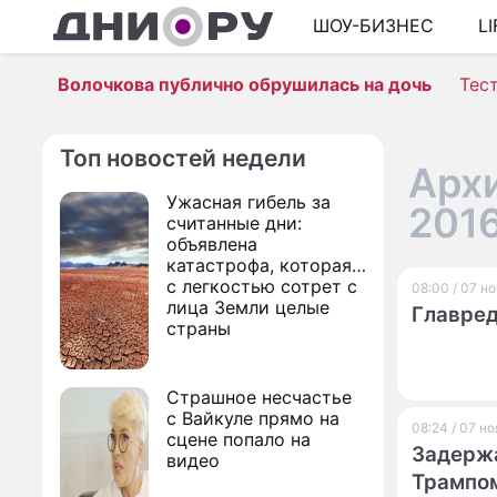
ШОУ-БИЗНЕС
L
Волочкова публично обрушилась на дочь
Тес
Топ новостей недели
Архи
Ужасная гибель за
201
считанные дни:
объявлена
катастрофа, которая
с легкостью сотрет с
08:00 / 07 н
лица Земли целые
Главред
страны
Страшное несчастье
с Вайкуле прямо на
08:24 / 07 н
сцене попало на
Задержа
видео
Трампо