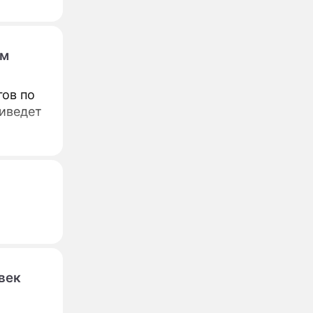
ам
гов по
риведет
век