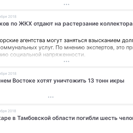
оября 2018
ов по ЖКХ отдают на растерзание коллектор
орские агентства могут заняться взысканием дол
коммунальных услуг. По мнению экспертов, это п
нию социальной напряженности.
оября 2018
нем Востоке хотят уничтожить 13 тонн икры
оября 2018
аре в Тамбовской области погибли шесть чело