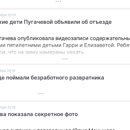
оября 2018
ие дети Пугачевой объявили об отъезде
гачева опубликовала видеозаписи содержательны
ми пятилетними детьми Гарри и Елизаветой. Ребя
и, что на зиму намерены уехать.
ября 2018
де поймали безработного развратника
ября 2018
а показала секретное фото