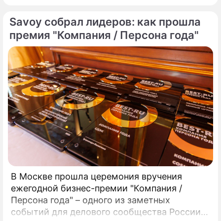
отделов продаж и поисковых запросов,
Savoy собрал лидеров: как прошла
опросе 274 экспертов, аналитиков и топ-
менеджеров рынка недвижимости.
премия "Компания / Персона года"
В Москве прошла церемония вручения
ежегодной бизнес-премии "Компания /
Персона года" – одного из заметных
событий для делового сообщества России.