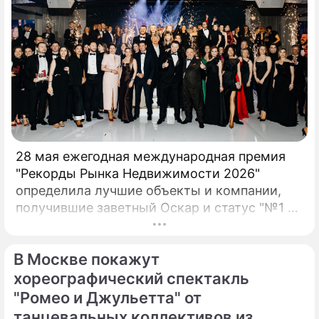
28 мая ежегодная международная премия
"Рекорды Рынка Недвижимости 2026"
определила лучшие объекты и компании,
получившие заветный Оскар и статус "№1 на
рынке недвижимости". 17 сезон главной
премии в сфере девелопмента вновь
В Москве покажут
доказал: рынок живет рекордами.
хореографический спектакль
"Ромео и Джульетта" от
танцевальных коллективов из