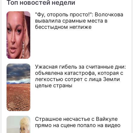
Топ новостей недели
"Фу, оторопь просто!": Волочкова
По теме
вывалила срамные места в
бесстыдном неглиже
Справороссы потеряли накрученные
голоса
"ЕР" опровергла слухи о совпадениях
результатов выборов
Ужасная гибель за считанные дни:
Почему "ЕР" стала триумфатором
объявлена катастрофа, которая с
выборов
легкостью сотрет с лица Земли
целые страны
Страшное несчастье с Вайкуле
прямо на сцене попало на видео