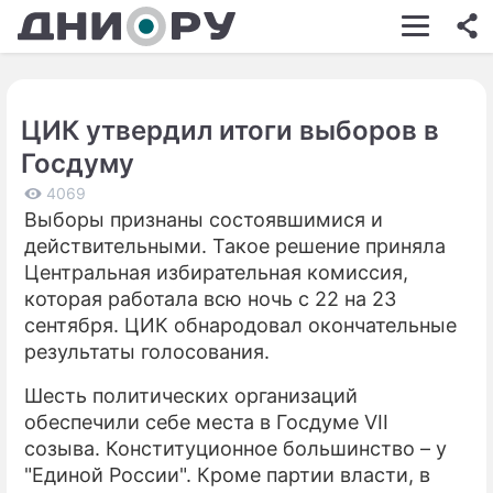
ШОУ-БИЗНЕС
АВТО
ЦИК утвердил итоги выборов в
КИНО
Госдуму
НЕДВИЖИМОСТЬ
4069
Выборы признаны состоявшимися и
ЗДОРОВЬЕ
действительными. Такое решение приняла
ЭКОНОМИКА
Центральная избирательная комиссия,
которая работала всю ночь с 22 на 23
ПРОИСШЕСТВИЯ
сентября. ЦИК обнародовал окончательные
результаты голосования.
СОННИК
Шесть политических организаций
СТИЛЬ ЖИЗНИ
обеспечили себе места в Госдуме VII
СЕРИАЛЫ
созыва. Конституционное большинство – у
"Единой России". Кроме партии власти, в
ИГРЫ