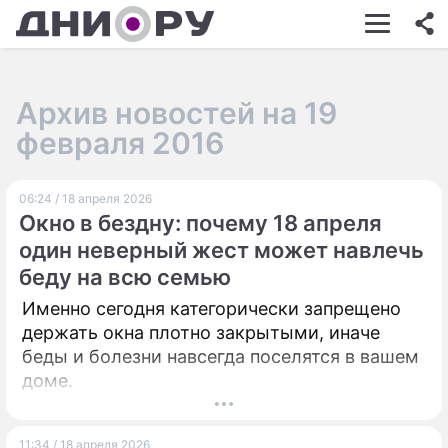
ШОУ-БИЗНЕС
АВТО
Архив новостей на 19
КИНО
февраля 2016
НЕДВИЖИМОСТЬ
06:24 / 18 апреля 2026
ЗДОРОВЬЕ
Окно в бездну: почему 18 апреля
ЭКОНОМИКА
один неверный жест может навлечь
беду на всю семью
ПРОИСШЕСТВИЯ
Именно сегодня категорически запрещено
СОННИК
держать окна плотно закрытыми, иначе
беды и болезни навсегда поселятся в вашем
СТИЛЬ ЖИЗНИ
доме.
СЕРИАЛЫ
ИГРЫ
11:34 / 18 апреля 2026