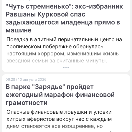
"Чуть стремненько": экс-избранник
ПРЕСС-РЕЛИЗЫ
Равшаны Курковой спас
задыхающегося младенца прямо в
О ПРОЕКТЕ
машине
Поездка в элитный перинатальный центр на
тропическом побережье обернулась
настоящим хоррором, изменившим жизнь
звездной семьи за считанные минуты.
09:28 / 10 августа 2026
В парке "Зарядье" пройдет
ежегодный марафон финансовой
грамотности
Опасные финансовые ловушки и уловки
хитрых аферистов вокруг нас с каждым
днем становятся все изощреннее, но