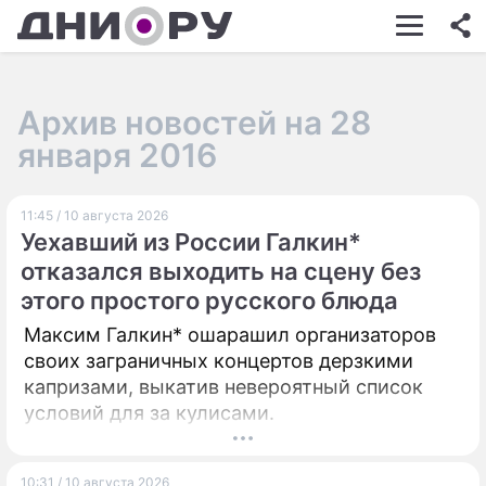
ШОУ-БИЗНЕС
АВТО
Архив новостей на 28
КИНО
января 2016
НЕДВИЖИМОСТЬ
11:45 / 10 августа 2026
ЗДОРОВЬЕ
Уехавший из России Галкин*
ЭКОНОМИКА
отказался выходить на сцену без
этого простого русского блюда
ПРОИСШЕСТВИЯ
Максим Галкин* ошарашил организаторов
СОННИК
своих заграничных концертов дерзкими
капризами, выкатив невероятный список
СТИЛЬ ЖИЗНИ
условий для за кулисами.
СЕРИАЛЫ
ИГРЫ
10:31 / 10 августа 2026