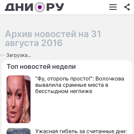
ШОУ-БИЗНЕС
АВТО
Архив новостей на 31
КИНО
августа 2016
НЕДВИЖИМОСТЬ
Загрузка...
ЗДОРОВЬЕ
Топ новостей недели
ЭКОНОМИКА
"Фу, оторопь просто!": Волочкова
вывалила срамные места в
ПРОИСШЕСТВИЯ
бесстыдном неглиже
СОННИК
СТИЛЬ ЖИЗНИ
СЕРИАЛЫ
Ужасная гибель за считанные дни:
ИГРЫ