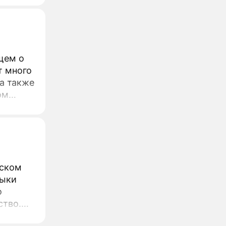
щем о
т много
 а также
ом
нском
выки
о
ство.
л.