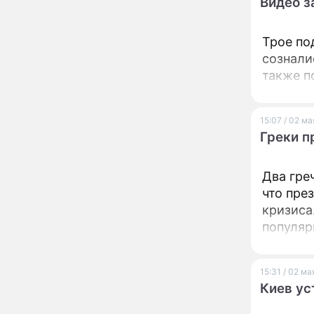
Видео з
сокрушительный удар
по блогеру Лерчек
Афиша мероприятий на
13:56
Трое по
август-2026: выставки,
сознали
спектакли и концерты
также п
"Придется выпить
12:34
флакон валерьянки!":
затворница Эдита Пьеха
15:07 / 02 м
ошеломила заявлением
Греки п
о возвращении на сцену
Сбежавшая из России
10:58
Пугачева лишилась
Два гре
наследия, которое
берегла почти тридцать
что пре
лет
кризиса. Видео п
Молодую жену Курбана
09:35
популяр
Омарова закрутили на
глазах у разъяренных
сопрово
клиентов
15:31 / 02 ма
Смертельная ловушка
01:54
Киев ус
Онуфриева дня: эта
случайная фразa 3