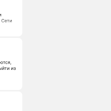
и
В Сети
ются,
ыйти из
.