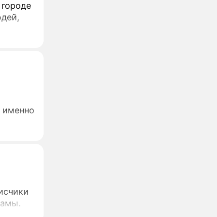
 городе
юдей,
о именно
исчики
мамы.