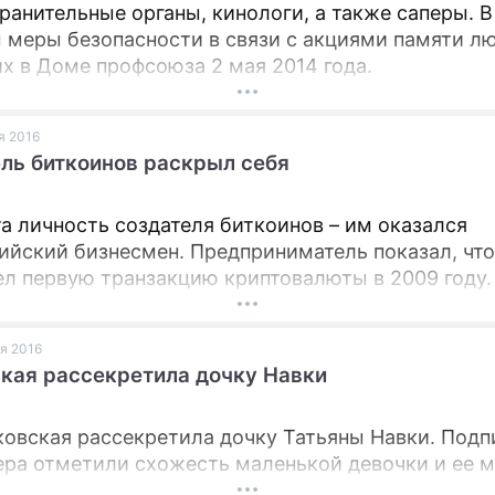
ранительные органы, кинологи, а также саперы. В
 меры безопасности в связи с акциями памяти л
х в Доме профсоюза 2 мая 2014 года.
ая 2016
ль биткоинов раскрыл себя
а личность создателя биткоинов – им оказался
ийский бизнесмен. Предприниматель показал, чт
ел первую транзакцию криптовалюты в 2009 году.
ая 2016
кая рассекретила дочку Навки
ковская рассекретила дочку Татьяны Навки. Подп
ра отметили схожесть маленькой девочки и ее 