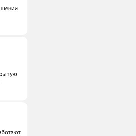
ышении
крытую
а
работают