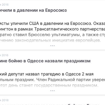
ая 2016
чили в давлении на Евросоюз
сты уличили США в давлении на Евросоюз. Оказа
ингтон в рамках Трансатлантического партнерств
ратно ставил Брюсселю ультиматумы, а также с
ичению законодательных инициатив европейцев.
я 2016
ине бойню в Одессе назвали праздником
кий депутат назвал трагедию в Одессе 2 мая
льным праздник. Член Радикальной партии уверен
этот день станет государственным праздником.
ая 2016