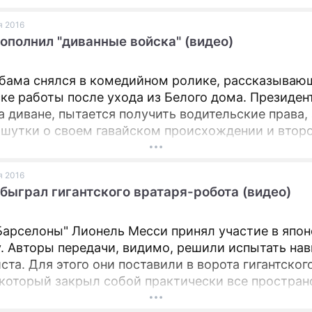
я 2016
ополнил "диванные войска" (видео)
бама снялся в комедийном ролике, рассказываю
ске работы после ухода из Белого дома. Президен
а диване, пытается получить водительские права,
шутки о своем гавайском происхождении и втор
 Хусейн.
я 2016
быграл гигантского вратаря-робота (видео)
Барселоны" Лионель Месси принял участие в япо
. Авторы передачи, видимо, решили испытать на
ста. Для этого они поставили в ворота гигантског
 который закрыл собой практически все простран
футболист все же нашел слабое место и забил го