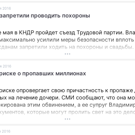
ая 2016
ПРЕСС-РЕЛИЗЫ
запретили проводить похороны
О ПРОЕКТЕ
е мая в КНДР пройдет съезд Трудовой партии. Вл
максимально усилили меры безопасности вплоть 
жданам запретили ходить на похороны и свадьбы.
ая 2016
иске о пропавших миллионах
риске опровергает свою причастность к пропаже 
ых на лечение дочери. СМИ сообщают, что она м
кирована этим обвинением, а ее супруг Владими
кументов, которые могут пролить свет на это дело
я 2016