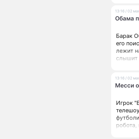
вернули исторический
облик
13:16 / 02 ма
Обама п
Собянин: Московские
13:29
проекты помогают
развитию регионов
Барак О
его пои
Застуканный с поличным
12:14
Ваня Дмитриенко
лежит н
жестко подставил
слышит 
родную сестру
имени –
В Котельниках к началу
10:50
учебного года откроют
13:16 / 02 ма
образовательный
Месси о
комплекс почти на 2,5
тысячи мест
В сауну с 22-летним
10:47
Игрок "
юношей: неузнаваемая
телешоу
Жанна Агузарова
ошарашила отдыхом с
футболи
молодым фаворитом
робота,
В одном бюстгальтере и
09:17
Однако 
заклепках: скандальная