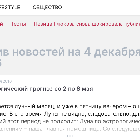
IFESTYLE
ОБЩЕСТВО
ШОУ-БИЗНЕС
ей
Тесты
Певица Глюкоза снова шокировала публи
АВТО
КИНО
в новостей на 4 декабр
НЕДВИЖИМОСТЬ
6
ЗДОРОВЬЕ
ЭКОНОМИКА
ая 2016
гический прогноз со 2 по 8 мая
ПРОИСШЕСТВИЯ
СОННИК
ется лунный месяц, и уже в пятницу вечером – о
ие. В это время Луны не видно, следовательно, дл
СТИЛЬ ЖИЗНИ
ий этот период не подходит: Луна по астрологич
СЕРИАЛЫ
влениям – наша главная помощница. Со следующ
можно приступать к новым делам.
ИГРЫ