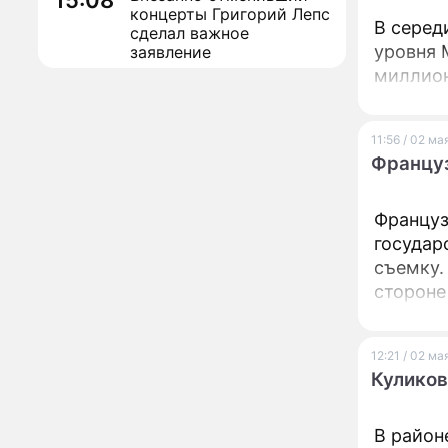
15:08
концерты Григорий Лепс
В серед
сделал важное
уровня 
заявление
миллион
"Четырех мужей
13:36
похоронила": Шаляпин
увлекся тяжелобольной
сказочно богатой дамой
11:56 / 02 ма
Француз
Павильоны здоровья с
12:46
бесплатной экспресс-
диагностикой
Француз
открываются в центре
государ
Москвы
Ученые нашли способ
11:49
съемку.
заблокировать самые
стороне
страшные воспоминания
Горы золота или
09:26
сокрушительный удар:
12:21 / 02 ма
каким знакам зодиака
Куликов
астрологи пророчат
счастье, а кому нищету
Ни в коем случае не
00:10
В район
нарушайте этот