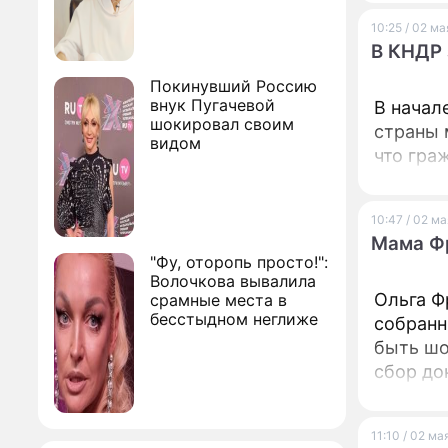
10:25 / 02 м
В КНДР 
Покинувший Россию
внук Пугачевой
В начал
шокировал своим
страны 
видом
что гра
10:47 / 02 м
Мама Фр
"Фу, оторопь просто!":
Волочкова вывалила
Ольга Ф
срамные места в
бесстыдном неглиже
собранн
быть шо
сбор до
11:10 / 02 ма