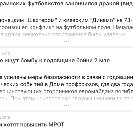
раинских футболистов закончился дракой (вид
онецким "Шахтером" и киевским "Динамо" на 73-
произошел конфликт на футбольном поле. Начала
я драка, несколько спортсменов были удалены.
я 2016
е ищут бомбу к годовщине бойни 2 мая
е усилены меры безопасности в связи с годовщи
ческих событий в Доме профсоюзов, где два года
бесчинствующих сторонников евромайдана погиб
век. При этом неизвестные злоумышенники пыта
 траурные мероприятия, запланированные на мес
и – полиция проверяет сообщения о бомбе, зало
я 2016
ковом поле.
и хотят повысить МРОТ