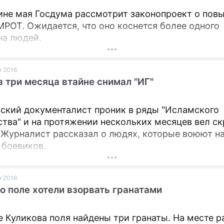
ине мая Госдума рассмотрит законопроект о пов
МРОТ. Ожидается, что оно коснется более одного
а людей.
я 2016
 три месяца втайне снимал "ИГ"
ский документалист проник в ряды "Исламского
ства" и на протяжении нескольких месяцев вел с
 Журналист рассказал о людях, которые воюют н
 боевиков.
я 2016
о поле хотели взорвать гранатами
е Куликова поля найдены три гранаты. На месте 