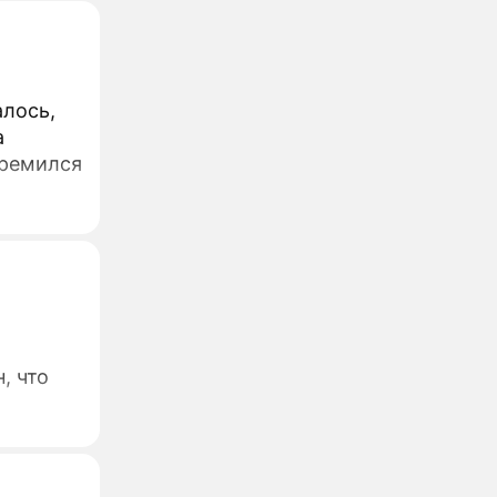
лось,
а
тремился
, что