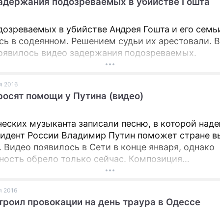
адержания подозреваемых в убийстве Гошта
дозреваемых в убийстве Андрея Гошта и его семь
сь в содеянном. Решением судьи их арестовали. 
оявилось видео задержания подозреваемых.
ая 2016
росят помощи у Путина (видео)
ческих музыканта записали песню, в которой наде
зидент России Владимир Путин поможет стране в
оявилось в Сети в конце января, однако
ность обрело только сейчас. Композиция
ждается видеорядом с фотографиями президента
я 2016
троил провокации на день траура в Одессе