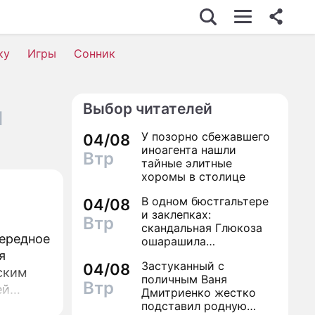
ку
Игры
Сонник
Выбор читателей
я
У позорно сбежавшего
04/08
иноагента нашли
Втр
тайные элитные
хоромы в столице
В одном бюстгальтере
04/08
и заклепках:
Втр
скандальная Глюкоза
чередное
ошарашила
посетителей
я
Застуканный с
04/08
столичного магазина
еским
поличным Ваня
полуголым видом
Втр
ей
Дмитриенко жестко
подставил родную