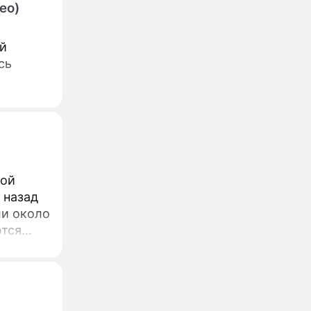
ео)
й
сь
ной
 назад
ли около
ются
те
женной