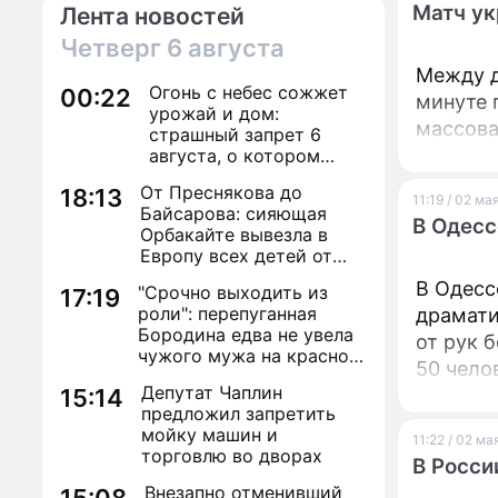
Матч ук
Лента новостей
Четверг
6 августа
Между д
Огонь с небес сожжет
00:22
минуте 
урожай и дом:
массова
страшный запрет 6
августа, о котором
молчат старики
От Преснякова до
18:13
11:19 / 02 ма
Байсарова: сияющая
В Одесс
Орбакайте вывезла в
Европу всех детей от
разных мужчин
В Одесс
"Срочно выходить из
17:19
роли": перепуганная
драмати
Бородина едва не увела
от рук 
чужого мужа на красной
50 чело
дорожке
Депутат Чаплин
15:14
сорвать
предложил запретить
трагеди
мойку машин и
11:22 / 02 ма
на Кули
торговлю во дворах
В Росси
Внезапно отменивший