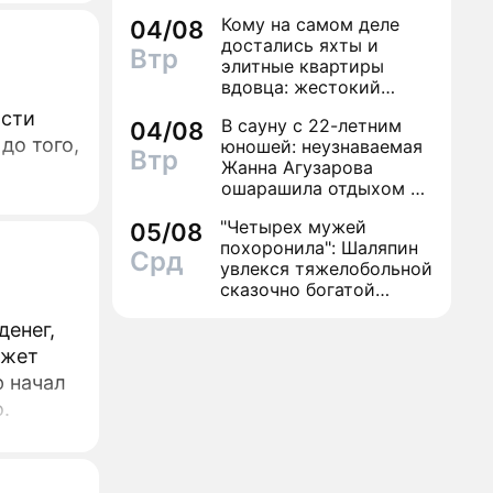
сестру
Кому на самом деле
04/08
достались яхты и
Втр
элитные квартиры
вдовца: жестокий
финал легенды шансона
асти
В сауну с 22-летним
04/08
Вилли Токарева
до того,
юношей: неузнаваемая
Втр
Жанна Агузарова
ошарашила отдыхом с
молодым фаворитом
"Четырех мужей
05/08
похоронила": Шаляпин
Срд
увлекся тяжелобольной
сказочно богатой
дамой
денег,
ожет
р начал
.