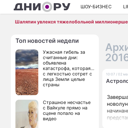
ШОУ-БИЗНЕС
L
Шаляпин увлекся тяжелобольной миллионерш
Топ новостей недели
Архи
Ужасная гибель за
201
считанные дни:
объявлена
катастрофа, которая
с легкостью сотрет с
10:07 / 02 м
лица Земли целые
Астроло
страны
Заверша
Страшное несчастье
новолун
с Вайкуле прямо на
начинан
сцене попало на
предста
видео
недели 