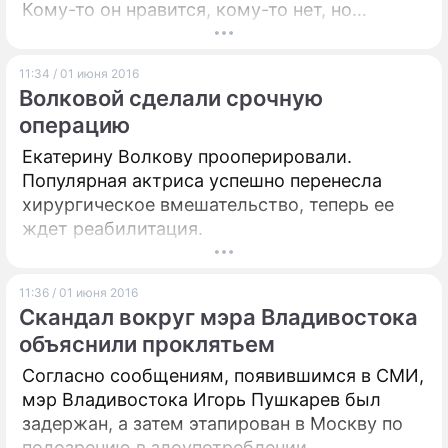
Кому-то он нравится, кому-то нет, но
равнодушными точно никого он оставить не
может. Можно только поломать голову – он
11:34 / 01 июня 2016
правда такой чудаковатый, или только
Волковой сделали срочную
притворяется клоуном, как про него многие
операцию
говорят. Ответы на этот вопрос с
астрологической точки зрения дает
Екатерину Волкову прооперировали.
астролог Центра прогнозирования и
Популярная актриса успешно перенесла
психологии "АструС" Михаил Чистяков.
хирургическое вмешательство, теперь ее
ждет реабилитация.
11:36 / 01 июня 2016
Скандал вокруг мэра Владивостока
объяснили проклятьем
Согласно сообщениям, появившимся в СМИ,
мэр Владивостока Игорь Пушкарев был
задержан, а затем этапирован в Москву по
подозрению в злоупотреблении