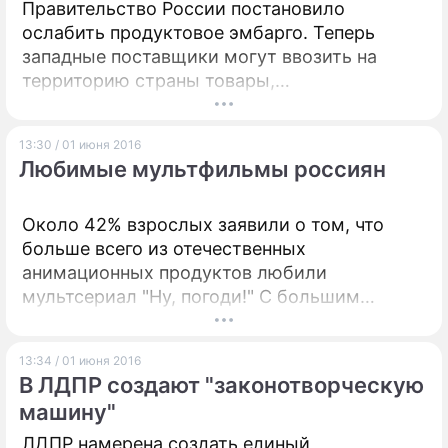
Правительство России постановило
ослабить продуктовое эмбарго. Теперь
западные поставщики могут ввозить на
территорию страны товары,
предназначенные для изготовления детского
питания.
13:30 / 01 июня 2016
Любимые мультфильмы россиян
Около 42% взрослых заявили о том, что
больше всего из отечественных
анимационных продуктов любили
мультсериал "Ну, погоди!" С большим
отставанием идут "Винни-Пух" и
"Простоквашино".
13:34 / 01 июня 2016
В ЛДПР создают "законотворческую
машину"
ЛДПР намерена создать единый