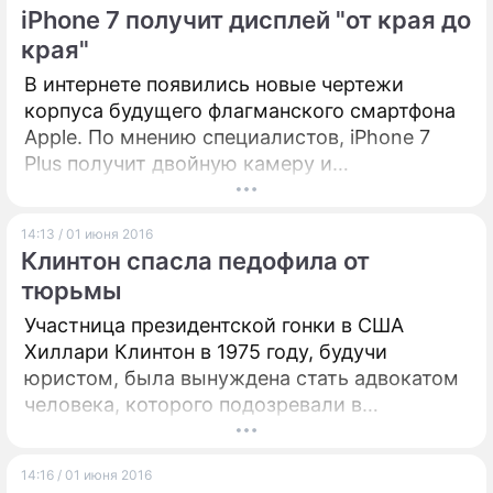
целеустремленности, советует астролог
iPhone 7 получит дисплей "от края до
Центра прогнозирования и психологии
края"
"АструС" Юлия Самоделова..
В интернете появились новые чертежи
корпуса будущего флагманского смартфона
Apple. По мнению специалистов, iPhone 7
Plus получит двойную камеру и
SmartConnector, а также дисплей "от края
до края".
14:13 / 01 июня 2016
Клинтон спасла педофила от
тюрьмы
Участница президентской гонки в США
Хиллари Клинтон в 1975 году, будучи
юристом, была вынуждена стать адвокатом
человека, которого подозревали в
педофилии. Дело она выиграла.
14:16 / 01 июня 2016