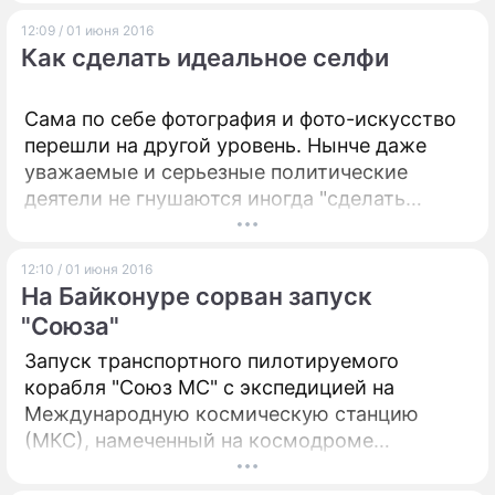
экстремальный – да какой хочешь!
12:09 / 01 июня 2016
Как сделать идеальное селфи
Сама по себе фотография и фото-искусство
перешли на другой уровень. Нынче даже
уважаемые и серьезные политические
деятели не гнушаются иногда "сделать
селфи".
12:10 / 01 июня 2016
На Байконуре сорван запуск
"Союза"
Запуск транспортного пилотируемого
корабля "Союз МС" с экспедицией на
Международную космическую станцию
(МКС), намеченный на космодроме
Байконур на 24 июня, перенесен. По
некоторым данным, возникли технические