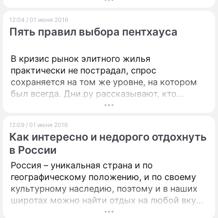
просветительской деятельности, а также
социализации детей с повышенными
12:04 / 01 июня 2016
потребностями.
Пять правил выбора пентхауса
В кризис рынок элитного жилья
практически не пострадал, спрос
сохраняется на том же уровне, на котором
был всегда. Дни.ру рассказывают, кто
покупает дорогостоящие квартиры и как
правильно их выбирать.
12:09 / 01 июня 2016
Как интересно и недорого отдохнуть
в России
Россия – уникальная страна и по
географическому положению, и по своему
культурному наследию, поэтому и в наших
широтах можно найти отдых на любой вкус:
пляжный, познавательный, спортивный,