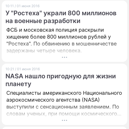
10:11 / 01 июня 2016
У "Ростеха" украли 800 миллионов
на военные разработки
ФСБ и московская полиция раскрыли
хищение более 800 миллионов рублей у
"Ростеха". По обвинению в мошенничестве
задержаны четыре человека.
10:21 / 01 июня 2016
NASA нашло пригодную для жизни
планету
Специалисты американского Национального
аэрокосмического агентства (NASA)
выступили с сенсационным заявлением. По
словам ученых, при помощи космического
телескопа Kepler им удалось установить, что
на экзопланете Kepler-62f теоретически