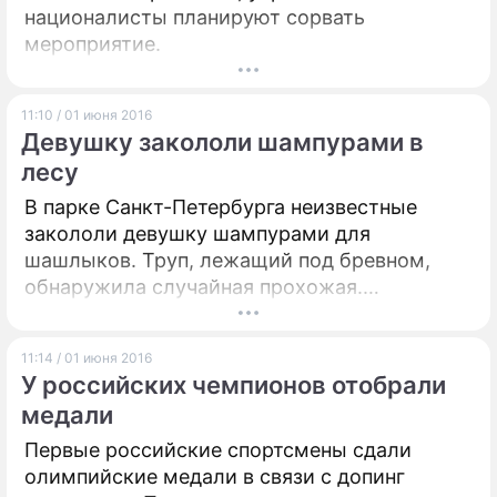
националисты планируют сорвать
мероприятие.
11:10 / 01 июня 2016
Девушку закололи шампурами в
лесу
В парке Санкт-Петербурга неизвестные
закололи девушку шампурами для
шашлыков. Труп, лежащий под бревном,
обнаружила случайная прохожая.
Расследование убийства продолжается.
11:14 / 01 июня 2016
У российских чемпионов отобрали
медали
Первые российские спортсмены сдали
олимпийские медали в связи с допинг