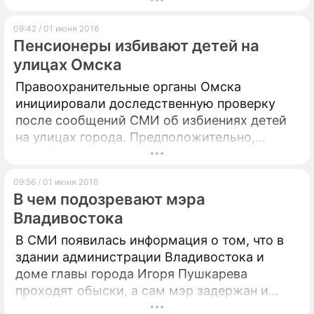
Необходимость такой меры в очередной раз
проявилась после последнего крушения
09:42 / 01 июня 2016
пассажирского лайнера в небе над
Пенсионеры избивают детей на
Средиземным морем – специалисты
улицах Омска
вынуждены искать бортовые самописцы под
толстым слоем воды.
Правоохранительные органы Омска
инициировали доследственную проверку
после сообщений СМИ об избиениях детей
на улицах города. Предположительно,
пенсионер и его супруга вот уже в течение
года терроризируют местных школьников,
09:56 / 01 июня 2016
гуляющих во дворе.
В чем подозревают мэра
Владивостока
В СМИ появилась информация о том, что в
здании администрации Владивостока и
доме главы города Игоря Пушкарева
проходят обыски, а сам мэр задержан и
срочно доставлен в Москву. Силовые