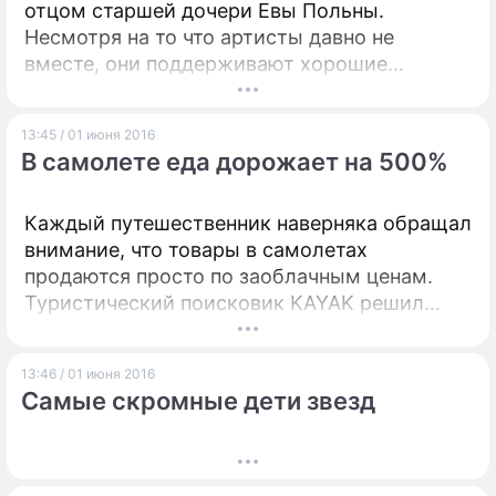
отцом старшей дочери Евы Польны.
Несмотря на то что артисты давно не
вместе, они поддерживают хорошие
отношения.
13:45 / 01 июня 2016
В самолете еда дорожает на 500%
Каждый путешественник наверняка обращал
внимание, что товары в самолетах
продаются просто по заоблачным ценам.
Туристический поисковик KAYAK решил
разобраться, насколько дороже обойдутся
закуски и напитки на борту по сравнению с
13:46 / 01 июня 2016
супермаркетами.
Самые скромные дети звезд