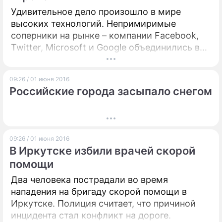
Удивительное дело произошло в мире
высоких технологий. Непримиримые
соперники на рынке – компании Facebook,
Twitter, Microsoft и Google объединились в
борьбе с разжиганием ненависти в
интернете, подписав специальный кодекс
09:26 / 01 июня 2016
Еврокомиссии.
Российские города засыпало снегом
09:26 / 01 июня 2016
В Иркутске избили врачей скорой
помощи
Два человека пострадали во время
нападения на бригаду скорой помощи в
Иркутске. Полиция считает, что причиной
инцидента стал конфликт на дороге.