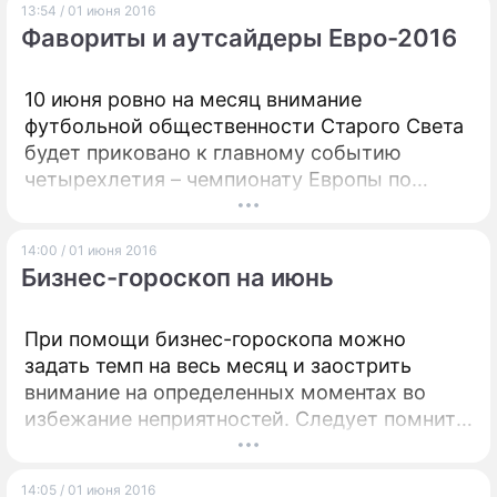
13:54 / 01 июня 2016
Фавориты и аутсайдеры Евро-2016
10 июня ровно на месяц внимание
футбольной общественности Старого Света
будет приковано к главному событию
четырехлетия – чемпионату Европы по
футболу. В 10 часов вечера по Москве на
французском "Стад де Франс" прозвучит
14:00 / 01 июня 2016
стартовый свисток, который даст старт
Бизнес-гороскоп на июнь
континентальному первенству. Традиционно
в преддверии крупных соревнований
болельщики и эксперты пытаются угадать
При помощи бизнес-гороскопа можно
имя победителя. Дни.Ру решили не
задать темп на весь месяц и заострить
оставаться в стороне и предлагают
внимание на определенных моментах во
порассуждать о шансах сборных примерить
избежание неприятностей. Следует помнить,
европейскую футбольную корону.
что успех в бизнесе прежде всего зависит от
трудолюбия, усердия и
14:05 / 01 июня 2016