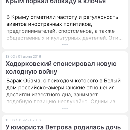
Крым порвал блокаду в клочья
В Крыму отметили частоту и регулярность
визитов иностранных политиков,
предпринимателей, спортсменов, а также
общественных и культурных деятелей. Эти
поездки, считает заместитель председателя
Совета министров и постоянный
13:03 / 01 июня 2016
представитель республики при президенте
Ходорковский спонсировал новую
России Георгий Мурадов, доказывают
холодную войну
полную несостоятельность попыток Киева
организовать блокаду региона.
Барак Обама, с приходом которого в Белый
дом российско-американские отношения
достигли известного дна, занимает
подобную позицию неслучайно. Одним из
спонсоров первого чернокожего президента
и лоббистом ряда резолюций, где тот
13:06 / 01 июня 2016
выступал соавтором, являлся бывший глава
У юмориста Ветрова родилась дочь
ЮКОСа, глава оппозиционной "Открытой