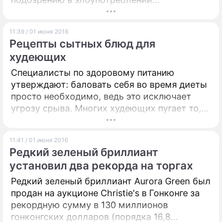
должностными полномочиями.
Официальные подтверждения этого пока не
11:39 / 01 июня 2016
поступали.
Рецепты сытных блюд для
худеющих
Специалисты по здоровому питанию
утверждают: баловать себя во время диеты
просто необходимо, ведь это исключает
угрозу срыва. Многих худеющих пугает то,
что им придется навсегда забыть о
любимых блюдах – десертах, пицце,
11:41 / 01 июня 2016
гамбургерах. На самом деле нужно лишь
Редкий зеленый бриллиант
найти им полезную альтернативу. Порой
установил два рекорда на торгах
диетические варианты блюд не уступают по
вкусовым качествам вредным аналогам.
Редкий зеленый бриллиант Aurora Green был
продан на аукционе Christie's в Гонконге за
рекордную сумму в 130 миллионов
гонконгских долларов (порядка 16,8