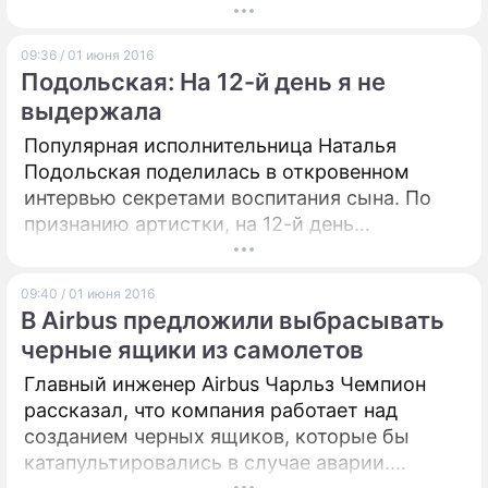
09:36 / 01 июня 2016
Подольская: На 12-й день я не
выдержала
Популярная исполнительница Наталья
Подольская поделилась в откровенном
интервью секретами воспитания сына. По
признанию артистки, на 12-й день
пребывания дома после рождения малыша
она не выдержала и отправилась в
09:40 / 01 июня 2016
парикмахерскую.
В Airbus предложили выбрасывать
черные ящики из самолетов
Главный инженер Airbus Чарльз Чемпион
рассказал, что компания работает над
созданием черных ящиков, которые бы
катапультировались в случае аварии.