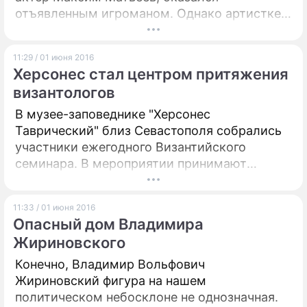
отъявленным игроманом. Однако артистке
удалось спасти супруга от опасной
зависимости.
11:29 / 01 июня 2016
Херсонес стал центром притяжения
византологов
В музее-заповеднике "Херсонес
Таврический" близ Севастополя собрались
участники ежегодного Византийского
семинара. В мероприятии принимают
участие более трех десятков ученых,
приехавших в Крым и Москвы, Санкт-
11:33 / 01 июня 2016
Петербурга, Волгограда и других городов
Опасный дом Владимира
России. Вместе с коллегами они будут
Жириновского
обсуждают политическую, историческую и
культурную роль Херсонеса в Византийской
Конечно, Владимир Вольфович
империи.
Жириновский фигура на нашем
политическом небосклоне не однозначная.