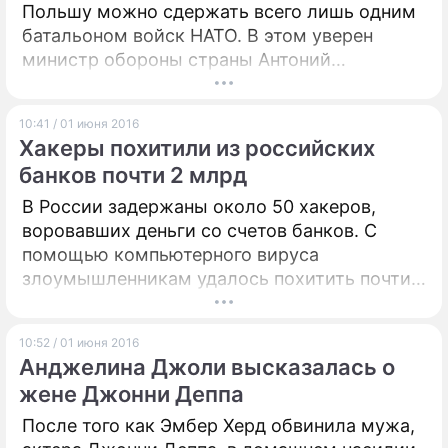
Польшу можно сдержать всего лишь одним
батальоном войск НАТО. В этом уверен
министр обороны страны Антоний
Мацеревич, известный своими
высказываниями по поводу российской
10:41 / 01 июня 2016
военной угрозы.
Хакеры похитили из российских
банков почти 2 млрд
В России задержаны около 50 хакеров,
воровавших деньги со счетов банков. С
помощью компьютерного вируса
злоумышленникам удалось похитить почти
два миллиарда рублей.
10:52 / 01 июня 2016
Анджелина Джоли высказалась о
жене Джонни Деппа
После того как Эмбер Херд обвинила мужа,