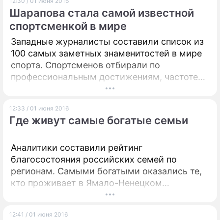
12:30 / 01 июня 2016
Шарапова стала самой известной
спортсменкой в мире
Западные журналисты составили список из
100 самых заметных знаменитостей в мире
спорта. Спортсменов отбирали по
профессиональным достижениям, частоте
упоминаний в СМИ и социальных сетях, а
также по размеру гонораров.
12:33 / 01 июня 2016
Где живут самые богатые семьи
Аналитики составили рейтинг
благосостояния российских семей по
регионам. Самыми богатыми оказались те,
кто проживает в Ямало-Ненецком
автономном округе, на второй строчке –
Чукотка. Замыкает тройку лидеров столица
12:41 / 01 июня 2016
России. В конце списка оказалась Псковская