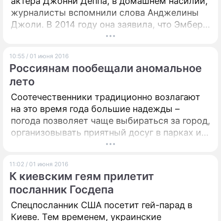
актера Джонни Деппа, в домашнем насилии,
журналисты вспомнили слова Анджелины
Джоли. В 2014 году она заявила, что Эмбер –
хищница, и посоветовала Деппу оформить
брачный контракт.
10:55 / 01 июня 2016
Россиянам пообещали аномальное
лето
Соотечественники традиционно возлагают
на это время года большие надежды –
погода позволяет чаще выбираться за город,
организовывать приятный досуг в парках и
рядом с водоемами. О том, каким будет
наступившее лето, рассказал ведущий
11:02 / 01 июня 2016
специалист центра погоды "Фобос" Евгений
К киевским геям прилетит
Тишковец.
посланник Госдепа
Спецпосланник США посетит гей-парад в
Киеве. Тем временем, украинские