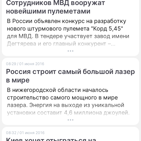
Сотрудников МВД вооружат
собственник помещения, где проводились
новейшими пулеметами
работы, уже был задержан.
В России объявлен конкурс на разработку
нового штурмового пулемета "Корд 5,45"
для МВД. В тендере участвует завод имени
Дегтярева и его главный конкурент –
концерн "Калашников".
08:29 / 01 июня 2016
Россия строит самый большой лазер
в мире
В нижегородской области началось
строительство самого мощного в мире
лазера. Энергия на выходе из уникальной
установки составит 4,6 миллиона джоулей.
08:32 / 01 июня 2016
Киев хочет отыграться на