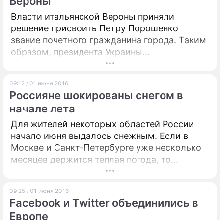
Вероны
Власти итальянской Вероны приняли
решение присвоить Петру Порошенко
звание почетного гражданина города. Таким
образом, президента Украины
отблагодарили за возвращение похищенных
раритетных картин.
09:12 / 01 июня 2016
Россияне шокированы снегом в
начале лета
Для жителей некоторых областей России
начало июня выдалось снежным. Если в
Москве и Санкт-Петербурге уже несколько
месяцев держится теплая погода, то
северным регионам повезло меньше – там
продолжаются метели и снегопады.
09:25 / 01 июня 2016
Facebook и Twitter объединились в
Европе