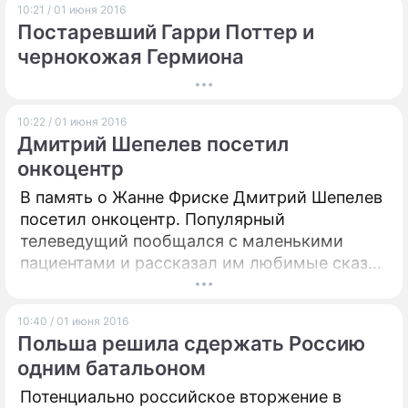
10:21 / 01 июня 2016
может существовать жизнь.
Постаревший Гарри Поттер и
чернокожая Гермиона
10:22 / 01 июня 2016
Дмитрий Шепелев посетил
онкоцентр
В память о Жанне Фриске Дмитрий Шепелев
посетил онкоцентр. Популярный
телеведущий пообщался с маленькими
пациентами и рассказал им любимые сказки
сына.
10:40 / 01 июня 2016
Польша решила сдержать Россию
одним батальоном
Потенциально российское вторжение в