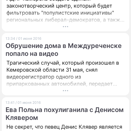
законотворческий центр, который будет
фильтровать "популистские инициативы"
региональных либерал-демократов, а также
поможет унифицировать законодательные
инициативы партии как в заксобраниях, так
13:34 / 01 июня 2016
и в Госдуме. О намерениях создать
Обрушение дома в Междуреченске
"законотворческую машину" Дням.Ру
попало на видео
сообщили сразу несколько источников,
близких к руководству ЛДПР.
Трагический случай, который произошел в
Кемеровской области 31 мая, снял
видеорегистратор одного из
припаркованных автомобилей, передает
Life.ru. На кадрах видно, как прохожие
бросились к месту происшествия. При этом
13:41 / 01 июня 2016
несколько человек как ни в чем не бывало
Ева Польна похулиганила с Денисом
прошли мимо.
Клявером
Не секрет, что певец Денис Клявер является