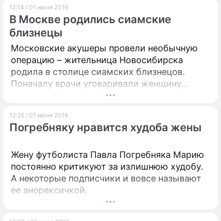
12:14 / 01 июня 2016
проблемы.
В Москве родились сиамские
близнецы
Московские акушеры провели необычную
операцию – жительница Новосибирска
родила в столице сиамских близнецов.
Поначалу врачи уговаривали женщину
прервать беременность. Убедил ее
сохранить детей главный акушер-гинеколог
12:25 / 01 июня 2016
Новосибирска.
Погребняку нравится худоба жены
Жену футболиста Павла Погребняка Марию
постоянно критикуют за излишнюю худобу.
А некоторые подписчики и вовсе называют
ее анорексичкой.