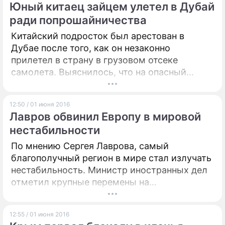
Юный китаец зайцем улетел в Дубай
область.
ради попрошайничества
Китайский подросток был арестован в
Дубае после того, как он незаконно
прилетел в страну в грузовом отсеке
самолета. Выяснилось, что на опасный
поступок юношу толкнула мечта разбогатеть
с помощью попрошайничества.
12:50 / 01 июня 2016
Лавров обвинил Европу в мировой
нестабильности
По мнению Сергея Лаврова, самый
благополучный регион в мире стал излучать
нестабильность. Министр иностранных дел
отметил крупные перемены на
международной арене.
12:55 / 01 июня 2016