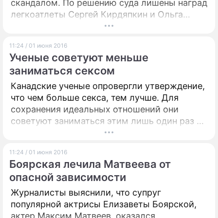
скандалом. По решению суда лишены наград
легкоатлеты Сергей Кирдяпкин и Ольга
Каниськина.
11:24 / 01 июня 2016
Ученые советуют меньше
заниматься сексом
Канадские ученые опровергли утверждение,
что чем больше секса, тем лучше. Для
сохранения идеальных отношений они
советуют заниматься этим лишь один раз в
неделю.
11:24 / 01 июня 2016
Боярская лечила Матвеева от
опасной зависимости
Журналисты выяснили, что супруг
популярной актрисы Елизаветы Боярской,
актер Максим Матвеев, оказался