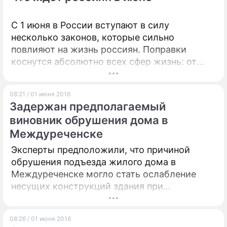
поднимать экономику страны и
обеспечивать национальную безопасность,
ПРЕСС-РЕЛИЗЫ
рассказывают Дни.Ру.
C 1 июня в России вступают в силу
несколько законов, которые сильно
О ПРОЕКТЕ
повлияют на жизнь россиян. Поправки
коснутся абсолютно всех сфер жизнь: от
уплаты налогов до получения материнского
капитала. Дни.Ру разобрались, какие
08:21 / 01 июня 2016
изменения ждут жителей страны.
Задержан предполагаемый
виновник обрушения дома в
Междуреченске
Эксперты предположили, что причиной
обрушения подъезда жилого дома в
Междуреченске могло стать ослабление
несущих конструкций здания при
проведении ремонтных работ. Специалистам
еще только предстоит установить точные
08:26 / 01 июня 2016
обстоятельства произошедшего, однако