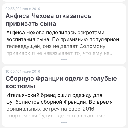
структуры официально не подтверждают, но
09:56 / 01 июня 2016
и не опровергают эти данные.
Анфиса Чехова отказалась
прививать сына
Анфиса Чехова поделилась секретами
воспитания сына. По признанию популярной
телеведущей, она не делает Соломону
прививок и не навязывает то, что ему не
нравится.
10:05 / 01 июня 2016
Сборную Франции одели в голубые
костюмы
Итальянский бренд сшил одежду для
футболистов сборной Франции. Во время
официальных встреч на Евро-2016
спортсмены будут одеты в элегантные
голубые костюмы.