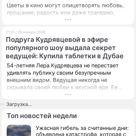
Цветы в кино могут олицетворять любовь,
прощание, радость или даже трагедию.
21:51 / 28 января 2026
Подруга Кудрявцевой в эфире
популярного шоу выдала секрет
ведущей: Купила таблетки в Дубае
54-летняя Лера Кудрявцева не перестает
удивлять публику своим безупречным
внешним видом. Ведущая никогда не
скрывала своей любви к вкусной еде. Ее
фигура каким-то чудным образом остается в
идеальном состоянии.
Загрузка...
Топ новостей недели
Ужасная гибель за считанные дни:
объявлена катастрофа, которая с