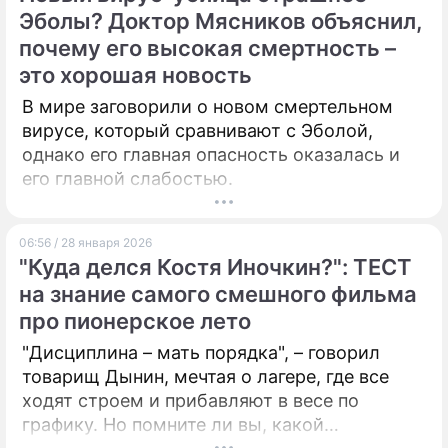
Эболы? Доктор Мясников объяснил,
ПРЕСС-РЕЛИЗЫ
почему его высокая смертность –
это хорошая новость
О ПРОЕКТЕ
В мире заговорили о новом смертельном
вирусе, который сравнивают с Эболой,
однако его главная опасность оказалась и
его главной слабостью.
06:56 / 28 января 2026
"Куда делся Костя Иночкин?": ТЕСТ
на знание самого смешного фильма
про пионерское лето
"Дисциплина – мать порядка", – говорил
товарищ Дынин, мечтая о лагере, где все
ходят строем и прибавляют в весе по
графику. Но помните ли вы, какой