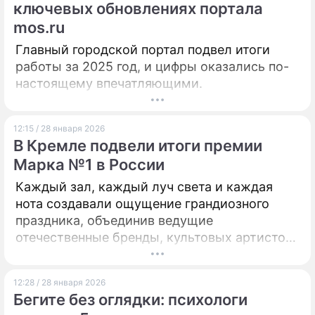
ключевых обновлениях портала
mos.ru
Главный городской портал подвел итоги
работы за 2025 год, и цифры оказались по-
настоящему впечатляющими.
12:15 / 28 января 2026
В Кремле подвели итоги премии
Марка №1 в России
Каждый зал, каждый луч света и каждая
нота создавали ощущение грандиозного
праздника, объединив ведущие
отечественные бренды, культовых артистов
и миллионы зрителей, для которых
народное признание и доверие остаются
12:28 / 28 января 2026
высшей мерой успеха.
Бегите без оглядки: психологи