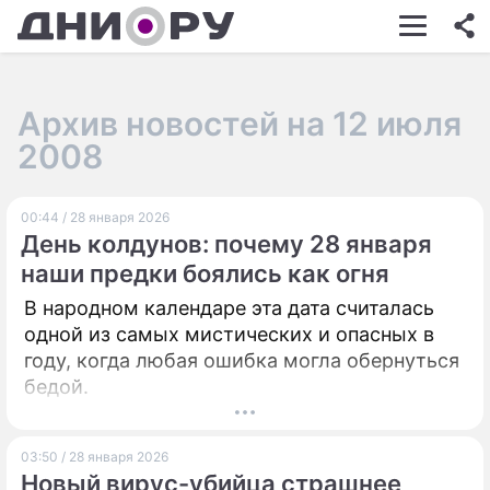
ШОУ-БИЗНЕС
АВТО
Архив новостей на 12 июля
КИНО
2008
НЕДВИЖИМОСТЬ
00:44 / 28 января 2026
ЗДОРОВЬЕ
День колдунов: почему 28 января
ЭКОНОМИКА
наши предки боялись как огня
В народном календаре эта дата считалась
ПРОИСШЕСТВИЯ
одной из самых мистических и опасных в
СОННИК
году, когда любая ошибка могла обернуться
бедой.
СТИЛЬ ЖИЗНИ
СЕРИАЛЫ
03:50 / 28 января 2026
Новый вирус-убийца страшнее
ИГРЫ