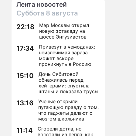
Лента новостей
Суббота
8 августа
Мэр Москвы открыл
22:18
новую эстакаду на
шоссе Энтузиастов
Привезут в чемоданах:
17:34
неизлечимая зараза
может вскоре
проникнуть в Россию
Дочь Сябитовой
15:10
обнажилась перед
хейтерами: спустила
штаны и показала трусы
Ученые открыли
13:16
пугающую правду о том,
что гаджеты делают с
мозгом школьника
Сгорели дотла, но
11:14
восстали из пепла: как