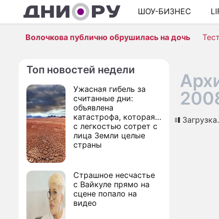
ШОУ-БИЗНЕС
L
Волочкова публично обрушилась на дочь
Тес
Топ новостей недели
Архи
Ужасная гибель за
200
считанные дни:
объявлена
катастрофа, которая
Загрузка..
с легкостью сотрет с
лица Земли целые
страны
Страшное несчастье
с Вайкуле прямо на
сцене попало на
видео