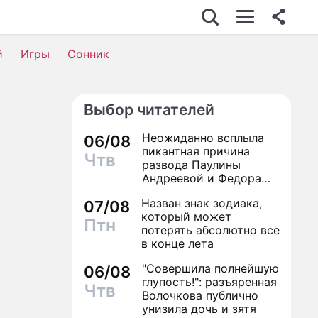
й
Игры
Сонник
Выбор читателей
Неожиданно всплыла
06/08
пикантная причина
Чтв
развода Паулины
Андреевой и Федора
Бондарчука
Назван знак зодиака,
07/08
который может
Птн
потерять абсолютно все
в конце лета
"Совершила полнейшую
06/08
глупость!": разъяренная
Чтв
Волочкова публично
унизила дочь и зятя