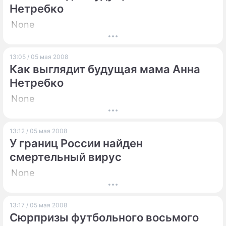
Нетребко
None
13:05 / 05 мая 2008
Как выглядит будущая мама Анна
Нетребко
None
13:12 / 05 мая 2008
У границ России найден
смертельный вирус
None
13:17 / 05 мая 2008
Сюрпризы футбольного восьмого