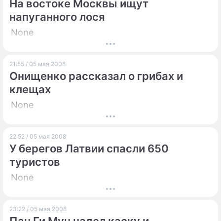
На востоке Москвы ищут
напуганного лося
None
21:55 / 05 мая 2008
Онищенко рассказал о грибах и
клещах
None
22:52 / 05 мая 2008
У берегов Латвии спасли 650
туристов
None
23:22 / 05 мая 2008