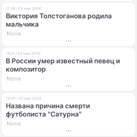
17:48 / 05 мая 2008
Виктория Толстоганова родила
мальчика
None
18:21 / 05 мая 2008
В России умер известный певец и
композитор
None
18:40 / 05 мая 2008
Названа причина смерти
футболиста "Сатурна"
None