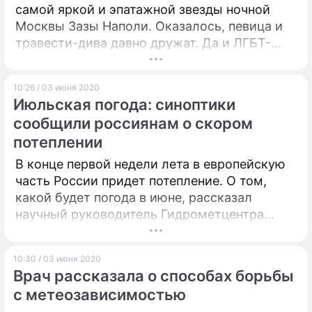
самой яркой и эпатажной звезды ночной
Москвы Зазы Наполи. Оказалось, певица и
травести-дива давно дружат. Да и ЛГБТ-
движение Саша поддерживает.
Корреспондент "Дни.ру" позвонил Градиве и
10:26 / 03 июня 2020
выяснил неожиданные подробности.
Июльская погода: синоптики
сообщили россиянам о скором
потеплении
В конце первой недели лета в европейскую
часть России придет потепление. О том,
какой будет погода в июне, рассказал
научный руководитель Гидрометцентра
Роман Вильфанд.
10:30 / 03 июня 2020
Врач рассказала о способах борьбы
с метеозависимостью