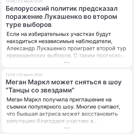
12:08 / 03 июня 2020
Белорусский политик предсказал
поражение Лукашенко во втором
туре выборов
Если на избирательных участках будут
находиться независимые наблюдатели,
Александр Лукашенко проиграет второй тур
президентских выборов. С таким прогнозом
выступил известный белорусский политик
Лев Марголин.
12:09 / 03 июня 2020
Меган Маркл может сняться в шоу
"Танцы со звездами"
Меган Маркл получила приглашение на
съемки популярного шоу. Многие считают,
что бывшая актриса может восстановить
репутацию благодаря участию в
телевизионной передаче.