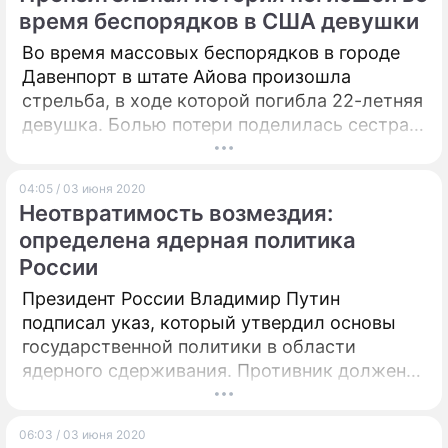
время беспорядков в США девушки
ПРЕСС-РЕЛИЗЫ
Во время массовых беспорядков в городе
Давенпорт в штате Айова произошла
О ПРОЕКТЕ
стрельба, в ходе которой погибла 22-летняя
девушка. Болью потери поделилась сестра
убитой.
04:05 / 03 июня 2020
Неотвратимость возмездия:
определена ядерная политика
России
Президент России Владимир Путин
подписал указ, который утвердил основы
государственной политики в области
ядерного сдерживания. Противник должен
знать о неотвратимости возмездия в случае
агрессии.
06:03 / 03 июня 2020