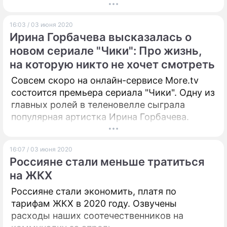
в статистике смертности, связанных с
COVID-19. Новые методические
16:03 / 03 июня 2020
рекомендации направлены в регионы для
Ирина Горбачева высказалась о
использования в работе. Их реализация
новом сериале "Чики": Про жизнь,
позволит усовершенствовать учет случаев
на которую никто не хочет смотреть
смерти от COVID-19 в качестве основной
причины либо в составе прочих причин,
Совсем скоро на онлайн-сервисе More.tv
которые могли осложнить течение
состоится премьера сериала "Чики". Одну из
основного заболевания.
главных ролей в теленовелле сыграла
популярная артистка Ирина Горбачева.
16:07 / 03 июня 2020
Россияне стали меньше тратиться
на ЖКХ
Россияне стали экономить, платя по
тарифам ЖКХ в 2020 году. Озвучены
расходы наших соотечественников на