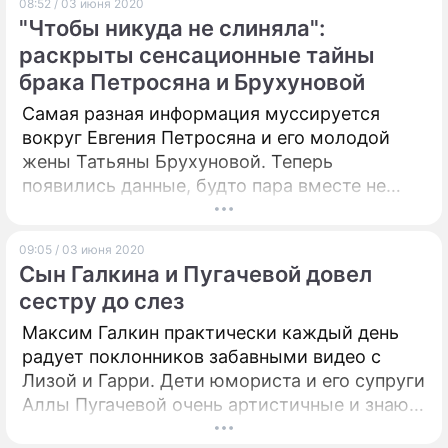
08:52 / 03 июня 2020
"Чтобы никуда не слиняла":
раскрыты сенсационные тайны
брака Петросяна и Брухуновой
Самая разная информация муссируется
вокруг Евгения Петросяна и его молодой
жены Татьяны Брухуновой. Теперь
появились данные, будто пара вместе не
живет, даже детского духа в их квартирах не
чувствуется, да и женился юморист, чтобы
09:05 / 03 июня 2020
контролировать помощницу.
Сын Галкина и Пугачевой довел
сестру до слез
Максим Галкин практически каждый день
радует поклонников забавными видео с
Лизой и Гарри. Дети юмориста и его супруги
Аллы Пугачевой очень артистичные и знают,
как развеселить не только родителей, но и