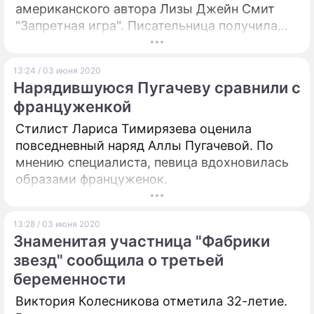
американского автора Лизы Джейн Смит
"Запретная игра". Писательница получила
мировую известность благодаря серии книг
"Дневники вампира", по которой уже сняли
13:24 / 03 июня 2020
одноименный сериал с Йеном
Нарядившуюся Пугачеву сравнили с
Сомерхолдером и Полом Уесли в главных
француженкой
ролях.
Стилист Лариса Тимирязева оценила
повседневный наряд Аллы Пугачевой. По
мнению специалиста, певица вдохновилась
образами француженок.
13:28 / 03 июня 2020
Знаменитая участница "Фабрики
звезд" сообщила о третьей
беременности
Виктория Колесникова отметила 32-летие.