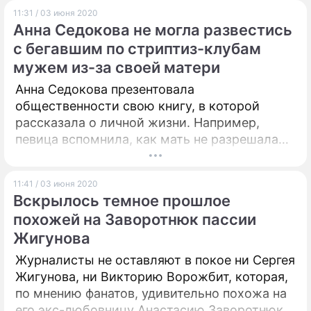
11:31 / 03 июня 2020
Анна Седокова не могла развестись
с бегавшим по стриптиз-клубам
мужем из-за своей матери
Анна Седокова презентовала
общественности свою книгу, в которой
рассказала о личной жизни. Например,
певица вспомнила, как мать не разрешала
ей разводиться с первым супругом.
11:41 / 03 июня 2020
Вскрылось темное прошлое
похожей на Заворотнюк пассии
Жигунова
Журналисты не оставляют в покое ни Сергея
Жигунова, ни Викторию Ворожбит, которая,
по мнению фанатов, удивительно похожа на
его экс-любовницу Анастасию Заворотнюк.