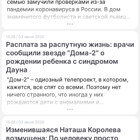
семью замучили проверками из-за
пандемии коронавируса в России. В дом
знаменитого футболиста и светской львицы
часто наведываются полиция и медики.
15:28 / 03 июня 2020
Расплата за распутную жизнь: врачи
сообщили звезде "Дома-2" о
рождении ребенка с синдромом
Дауна
"Дом-2" – одиозный телепроект, в котором,
кажется, все спят со всеми. Поэтому нет
ничего странного, что иногда у них
рождаются дети с аномалиями и
отклонениями...
15:28 / 03 июня 2020
Изменившаяся Наташа Королева
возмущена: По человеку просто