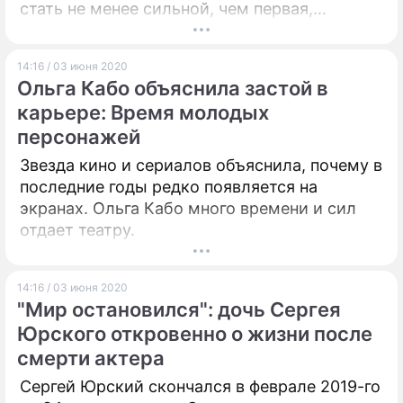
стать не менее сильной, чем первая,
поскольку совпадет по времени со
вспышками сезонных вирусных инфекций –
14:16 / 03 июня 2020
простуды и гриппа.
Ольга Кабо объяснила застой в
карьере: Время молодых
персонажей
Звезда кино и сериалов объяснила, почему в
последние годы редко появляется на
экранах. Ольга Кабо много времени и сил
отдает театру.
14:16 / 03 июня 2020
"Мир остановился": дочь Сергея
Юрского откровенно о жизни после
смерти актера
Сергей Юрский скончался в феврале 2019-го