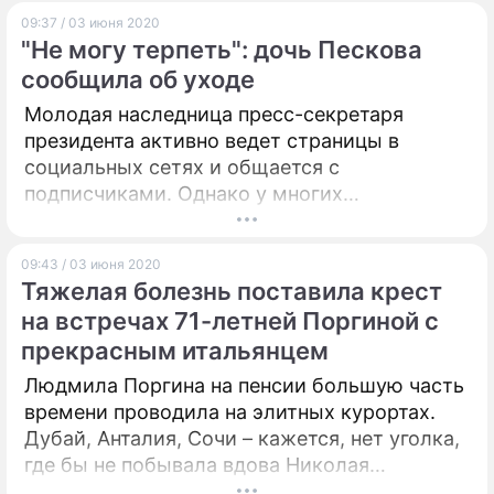
пользователей Сети.
09:37 / 03 июня 2020
"Не могу терпеть": дочь Пескова
сообщила об уходе
Молодая наследница пресс-секретаря
президента активно ведет страницы в
социальных сетях и общается с
подписчиками. Однако у многих
представителей власти и их семей есть
оппоненты, которые то и дело срываются на
09:43 / 03 июня 2020
девушку.
Тяжелая болезнь поставила крест
на встречах 71-летней Поргиной с
прекрасным итальянцем
Людмила Поргина на пенсии большую часть
времени проводила на элитных курортах.
Дубай, Анталия, Сочи – кажется, нет уголка,
где бы не побывала вдова Николая
Караченцова. Особенная тяга у нее к