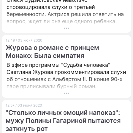
спровоцировала слухи о третьей
беременности. Актриса решила ответить на
вопрос, ждет ли она еще одного ребенка.
12:49 / 03 июня 2020
Журова о романе с принцем
Монако: Была симпатия
В эфире программы "Судьба человека"
Светлана Журова прокомментировала слухи
об отношениях с Альбертом II. В конце 90-х
паре приписывали бурный роман.
12:57 / 03 июня 2020
"Столько личных эмоций напоказ":
мужу Полины Гагариной пытаются
заткнуть рот