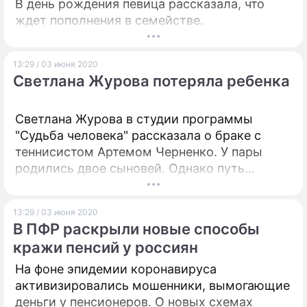
В день рождения певица рассказала, что
ждет пополнения в семействе.
13:29 / 03 июня 2020
Светлана Журова потеряла ребенка
Светлана Журова в студии программы
"Судьба человека" рассказала о браке с
теннисистом Артемом Черненко. У пары
родились двое сыновей. Однако путь
чемпионки к материнству был непростым.
13:29 / 03 июня 2020
В ПФР раскрыли новые способы
кражи пенсий у россиян
На фоне эпидемии коронавируса
активизировались мошенники, вымогающие
деньги у пенсионеров. О новых схемах