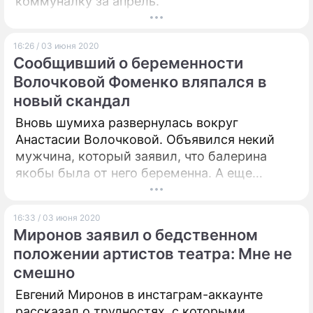
коммуналку за апрель.
16:26 / 03 июня 2020
Сообщивший о беременности
Волочковой Фоменко вляпался в
новый скандал
Вновь шумиха развернулась вокруг
Анастасии Волочковой. Объявился некий
мужчина, который заявил, что балерина
якобы была от него беременна. А еще
оказалось, что этот человек был судим.
16:33 / 03 июня 2020
Миронов заявил о бедственном
положении артистов театра: Мне не
смешно
Евгений Миронов в инстаграм-аккаунте
рассказал о трудностях, с которыми