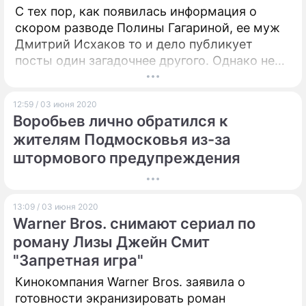
С тех пор, как появилась информация о
скором разводе Полины Гагариной, ее муж
Дмитрий Исхаков то и дело публикует
посты один загадочнее другого. Однако не
всем по душе такая его откровенность.
12:59 / 03 июня 2020
Воробьев лично обратился к
жителям Подмосковья из-за
штормового предупреждения
13:09 / 03 июня 2020
Warner Bros. снимают сериал по
роману Лизы Джейн Смит
"Запретная игра"
Кинокомпания Warner Bros. заявила о
готовности экранизировать роман