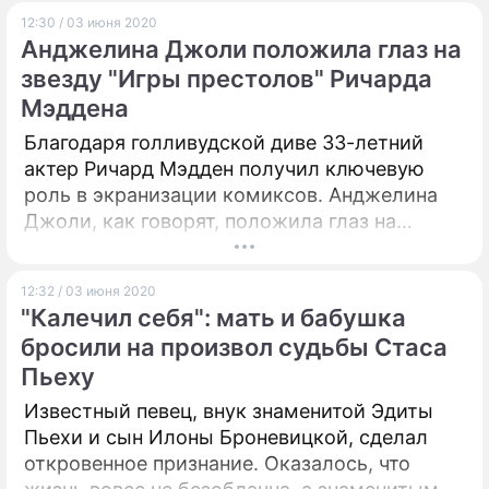
12:30 / 03 июня 2020
Анджелина Джоли положила глаз на
звезду "Игры престолов" Ричарда
Мэддена
Благодаря голливудской диве 33-летний
актер Ричард Мэдден получил ключевую
роль в экранизации комиксов. Анджелина
Джоли, как говорят, положила глаз на
красавца.
12:32 / 03 июня 2020
"Калечил себя": мать и бабушка
бросили на произвол судьбы Стаса
Пьеху
Известный певец, внук знаменитой Эдиты
Пьехи и сын Илоны Броневицкой, сделал
откровенное признание. Оказалось, что