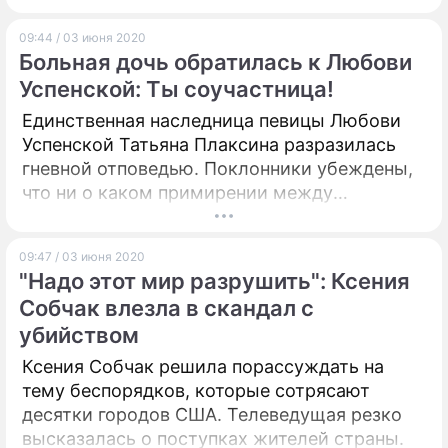
городам Италии. И на это есть причины.
09:44 / 03 июня 2020
Больная дочь обратилась к Любови
Успенской: Ты соучастница!
Единственная наследница певицы Любови
Успенской Татьяна Плаксина разразилась
гневной отповедью. Поклонники убеждены,
что ни о каком примирении между
артисткой и ее дочкой не может идти и
речи.
09:47 / 03 июня 2020
"Надо этот мир разрушить": Ксения
Собчак влезла в скандал с
убийством
Ксения Собчак решила порассуждать на
тему беспорядков, которые сотрясают
десятки городов США. Телеведущая резко
высказалась о поступках жителей страны.