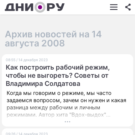
ШОУ-БИЗНЕС
АВТО
Архив новостей на 14
КИНО
августа 2008
НЕДВИЖИМОСТЬ
08:55 / 14 декабря 2023
ЗДОРОВЬЕ
Как построить рабочий режим,
ЭКОНОМИКА
чтобы не выгореть? Советы от
Владимира Солдатова
ПРОИСШЕСТВИЯ
Когда мы говорим о режиме, мы часто
СОННИК
задаемся вопросом, зачем он нужен и какая
разница между рабочим и личным
СТИЛЬ ЖИЗНИ
режимами. Автор хита "Вдох-выдох"
порассуждал на эту тему.
СЕРИАЛЫ
ИГРЫ
09:26 / 14 декабря 2023