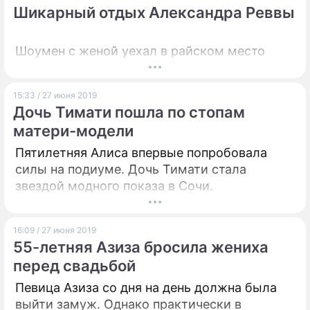
критики.
Шикарный отдых Александра Реввы
Шоумен с женой уехал в райском место
15:33 / 27 июня 2019
Дочь Тимати пошла по стопам
матери-модели
Пятилетняя Алиса впервые попробовала
силы на подиуме. Дочь Тимати стала
звездой модного показа в Сочи.
16:09 / 27 июня 2019
55-летняя Азиза бросила жениха
перед свадьбой
Певица Азиза со дня на день должна была
выйти замуж. Однако практически в