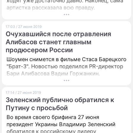
ходят уже достаточно давно. Наконец, сама
артистка рассказала всю правду.
17:03 / 27 июня 2019
Очухавшийся после отравления
Алибасов станет главным
продюсером России
Шоумен снимется в фильме Стаса Барецкого
"Брат-3". Новостью поделился PR-директор
Бари Алибасова Вадим Горжанкин.
17:14 / 27 июня 2019
Зеленский публично обратился к
Путину с просьбой
Во время своего брифинга 27 июня
президент Украины Владимир Зеленский
обратился к российскому лидеру