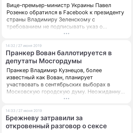
Вице-премьер-министр Украины Павел
Розенко обратился в Facebook к президенту
страны Владимиру Зеленскому с
требованием не подписывать указ о
назначении главами восьми
облгосадминистраций кандидатов, которые
14:32 / 27 июня 2019
рассматривались на заседании
Пранкер Вован баллотируется в
правительства 26 июня. Процедура, уверен
депутаты Мосгордумы
политик, противоречит правилам, которые
утвердил бывший шоумен.
Пранкер Владимир Кузнецов, более
известный как Вован, планирует
участвовать в сентябрьских выборах в
Московскую городскую думу. Неожиданную
новость сообщил его коллега Алексей
Столяров (Лексус).
14:33 / 27 июня 2019
Брежневу затравили за
откровенный разговор о сексе