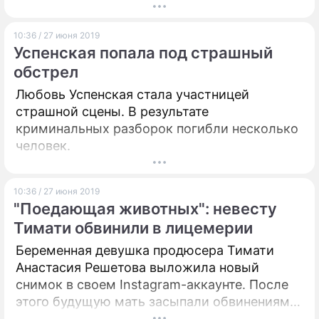
10:36 / 27 июня 2019
Успенская попала под страшный
обстрел
Любовь Успенская стала участницей
страшной сцены. В результате
криминальных разборок погибли несколько
человек.
10:36 / 27 июня 2019
"Поедающая животных": невесту
Тимати обвинили в лицемерии
Беременная девушка продюсера Тимати
Анастасия Решетова выложила новый
снимок в своем Instagram-аккаунте. После
этого будущую мать засыпали обвинениями
– люди как с цепи сорвались.