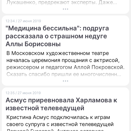
Лукашенко, предрекают эксперты. Даже
если Батька усидит в кресле главы
государства, его возможности будут сильно
12:34 / 27 июня 2019
ограничены.
"Медицина бессильна": подруга
рассказала о страшном недуге
Аллы Борисовны
В Московском художественном театре
началась церемония прощания с актрисой,
режиссером и педагогом Аллой Покровской.
Сказать спасибо пришли ее многочисленные
ученики, звезды театра и кино: Гоша
Куценко, Ирина Апексимова, Лия
12:35 / 27 июня 2019
Ахеджакова, Дмитрий Бертман и другие.
Асмус приревновала Харламова к
Корреспондент "Дни.ру" присутствует на
известной телеведущей
панихиде.
Кристина Асмус подключилась к играм
своего супруга с известной телеведущей