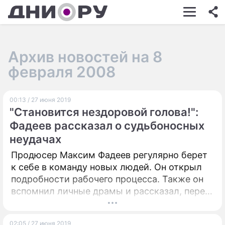
ШОУ-БИЗНЕС
АВТО
Архив новостей на 8
КИНО
февраля 2008
НЕДВИЖИМОСТЬ
00:13 / 27 июня 2019
ЗДОРОВЬЕ
"Становится нездоровой голова!":
ЭКОНОМИКА
Фадеев рассказал о судьбоносных
неудачах
ПРОИСШЕСТВИЯ
Продюсер Максим Фадеев регулярно берет
СОННИК
к себе в команду новых людей. Он открыл
подробности рабочего процесса. Также он
СТИЛЬ ЖИЗНИ
вспомнил личные драмы и рассказал, перед
кем до сих пор чувствует вину.
СЕРИАЛЫ
ИГРЫ
02:05 / 27 июня 2019