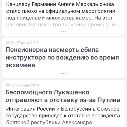
Канцлеру Германии Ангеле Меркель снова
стало плохо на официальном мероприятии
под прицелами множества камер. На этот
раз приступ неконтролируемой дрожи у нее
случился на встрече с президентом страны
Франком-Вальтером Штайнмайером.
12:11 / 27 июня 2019
Пенсионерка насмерть сбила
инструктора по вождению во время
экзамена
12:15 / 27 июня 2019
Беспомощного Лукашенко
отправляют в отставку из-за Путина
Интеграция России и Белоруссии в Союзное
государство приведет к отставке президента
братской республики Александра