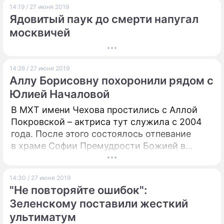
14:19 / 27 июня 2019
Ядовитый паук до смерти напугал
москвичей
14:26 / 27 июня 2019
Аллу Борисовну похоронили рядом с
Юлией Началовой
В МХТ имени Чехова простились с Аллой
Покровской – актриса тут служила с 2004
года. После этого состоялось отпевание
в храме Софии Премудрости Божией в
Средних Садовниках. Похоронили же
актрису на Троекуровском кладбище
14:30 / 27 июня 2019
столицы.
"Не повторяйте ошибок":
Зеленскому поставили жесткий
ультиматум