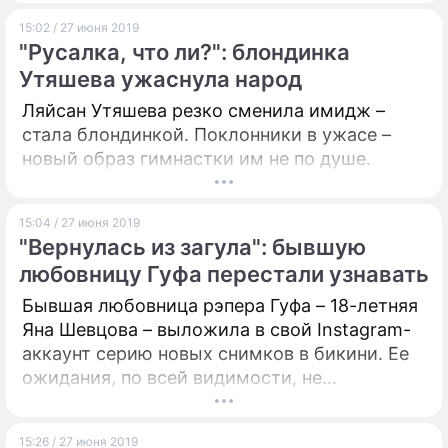
15:02 / 27 июня 2019
"Русалка, что ли?": блондинка
Утяшева ужаснула народ
Ляйсан Утяшева резко сменила имидж –
стала блондинкой. Поклонники в ужасе –
новый образ гимнастки им не по душе.
15:04 / 27 июня 2019
"Вернулась из загула": бывшую
любовницу Гуфа перестали узнавать
Бывшая любовница рэпера Гуфа – 18-летняя
Яна Шевцова – выложила в свой Instagram-
аккаунт серию новых снимков в бикини. Ее
ожидания, по всей видимости, не
оправдались: вместо хвалебных
комментариев на нее обрушился шквал
15:26 / 27 июня 2019