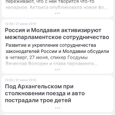
переживают, что с ней творится что-то
неладное. Актриса опубликовала новое фото
в Instagram – теперь вопросов к ее
поведению станет больше.
13:48 / 27 июня 2019
Россия и Молдавия активизируют
межпарламентское сотрудничество
Развитие и укрепление сотрудничества
законодателей России и Молдавии обсудили
в четверг, 27 июня, спикер Госдумы
Вячеслав Володин и глава парламента
Молдавии Зинаида Гречаный. Председатель
нижней палаты выразил надежду, что эта
13:53 / 27 июня 2019
встреча придаст импульс отношениям двух
Под Архангельском при
стран.
столкновении поезда и авто
пострадали трое детей