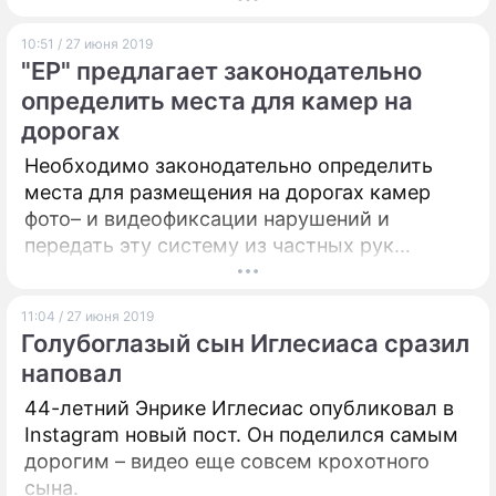
10:51 / 27 июня 2019
"ЕР" предлагает законодательно
определить места для камер на
дорогах
Необходимо законодательно определить
места для размещения на дорогах камер
фото– и видеофиксации нарушений и
передать эту систему из частных рук
государству. Такие инициативы озвучил
депутат Госдумы, координатор партийного
11:04 / 27 июня 2019
проекта "Единой России" "Безопасные
Голубоглазый сын Иглесиаса сразил
дороги" Владимир Афонский.
наповал
44-летний Энрике Иглесиас опубликовал в
Instagram новый пост. Он поделился самым
дорогим – видео еще совсем крохотного
сына.