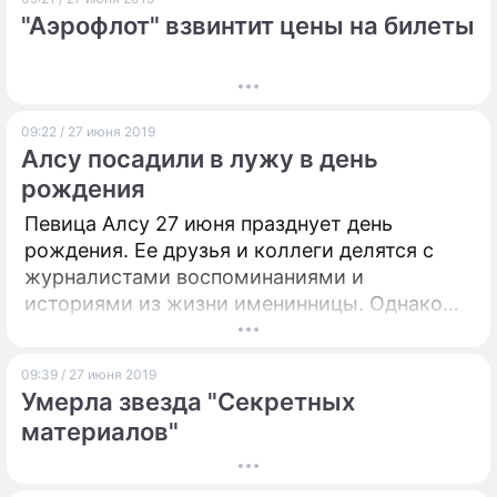
"Аэрофлот" взвинтит цены на билеты
09:22 / 27 июня 2019
Алсу посадили в лужу в день
рождения
Певица Алсу 27 июня празднует день
рождения. Ее друзья и коллеги делятся с
журналистами воспоминаниями и
историями из жизни именинницы. Однако
зрители, как выяснилось, не простили
звезде скандал с победой ее дочери в шоу
09:39 / 27 июня 2019
"Голос.Дети".
Умерла звезда "Секретных
материалов"