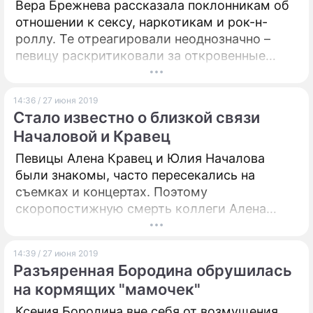
Вера Брежнева рассказала поклонникам об
отношении к сексу, наркотикам и рок-н-
роллу. Те отреагировали неоднозначно –
певицу раскритиковали за откровенные
высказывания.
14:36 / 27 июня 2019
Стало известно о близкой связи
Началовой и Кравец
Певицы Алена Кравец и Юлия Началова
были знакомы, часто пересекались на
съемках и концертах. Поэтому
скоропостижную смерть коллеги Алена
восприняла как личную трагедию. И
посвятила ей композицию "Я не такая, как
14:39 / 27 июня 2019
все", которая уже доступна на всех
Разъяренная Бородина обрушилась
цифровых носителях.
на кормящих "мамочек"
Ксения Бородина вне себя от возмущения.