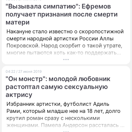
"Вызывала симпатию": Ефремов
ПРЕСС-РЕЛИЗЫ
получает признания после смерти
матери
О ПРОЕКТЕ
Накануне стало известно о скоропостижной
смерти народной артистки России Аллы
Покровской. Народ скорбит о такой утрате,
многие пытаются хоть как-то поддержать
безутешного сына.
04:22 / 27 июня 2019
"Он монстр": молодой любовник
растоптал самую сексуальную
актрису
Избранник артистки, футболист Адиль
Рами, который младше нее на 18 лет, долго
крутил роман сразу с несколькими
женщинами. Памела Андерсон рассталась с