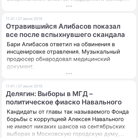
против проекта "Северный поток – 2". Он
отметил, что транзит российских
11:31 / 27 июня 2019
энергоносителей в Европу по-прежнему
Отравившийся Алибасов показал
придется осуществлять через украинскую
все после вспыхнувшего скандала
территорию.
Бари Алибасов ответил на обвинения в
инсценировке отравления. Музыкальный
продюсер обнародовал медицинский
документ.
11:41 / 27 июня 2019
Делягин: Выборы в МГД –
политическое фиаско Навального
Кандидаты от главы так называемого Фонда
борьбы с коррупцией Алексея Навального
не имеют никаких шансов на сентябрьских
выборах в Московскую городскую думу,