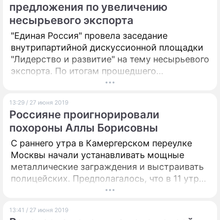
предложения по увеличению
несырьевого экспорта
"Единая Россия" провела заседание
внутрипартийной дискуссионной площадки
"Лидерство и развитие" на тему несырьевого
экспорта. По итогам прошедшего
мероприятия будет создан специальный
доклад с предложениями по улучшению
13:29 / 27 июня 2019
отрасли, который будет направлен премьер-
Россияне проигнорировали
министру России, председателю партии
похороны Аллы Борисовны
Дмитрию Медведеву.
С раннего утра в Камергерском переулке
Москвы начали устанавливать мощные
металлические заграждения и выстраивать
полицейских. Предполагалось, что в 11 утра
тут будет столпотворение – люди тысячами
пойдут проститься с Аллой Покровской. Но
13:41 / 27 июня 2019
аншлага, увы, не случилось...