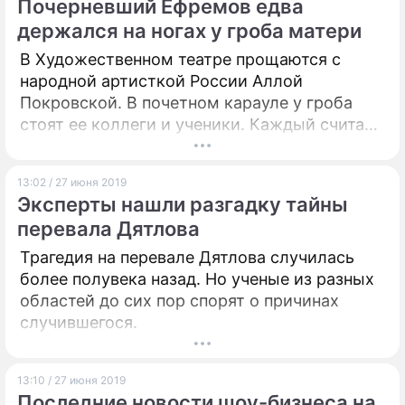
Почерневший Ефремов едва
держался на ногах у гроба матери
В Художественном театре прощаются с
народной артисткой России Аллой
Покровской. В почетном карауле у гроба
стоят ее коллеги и ученики. Каждый считает
своим долгом подойти и выразить
соболезнования сыну покойной – актеру
13:02 / 27 июня 2019
Михаилу Ефремову.
Эксперты нашли разгадку тайны
перевала Дятлова
Трагедия на перевале Дятлова случилась
более полувека назад. Но ученые из разных
областей до сих пор спорят о причинах
случившегося.
13:10 / 27 июня 2019
Последние новости шоу-бизнеса на