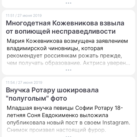
уверен политолог и экономист, научный
руководитель Института проблем
11:51 / 27 июня 2019
глобализации Михаил Делягин. По его
Многодетная Кожевникова взвыла
мнению, предстоящее голосование станет
от вопиющей несправедливости
политическим фиаско скандального блогера
и его команды.
Мария Кожевникова возмущена заявлением
владимирской чиновницы, которая
рекомендует россиянкам рожать прежде,
чем получать образование. Актриса уверена,
что не следует навязывать свои жизненные
принципы другим.
11:54 / 27 июня 2019
Внучка Ротару шокировала
"полуголым" фото
Младшая внучка певицы Софии Ротару 18-
летняя Соня Евдокименко выложила
опубликовала новый пост в своем Instagram.
Снимок произвел настоящий фурор.