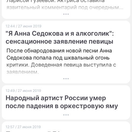
Ларисой Гузеевой. Актриса оставила
язвительный комментарий под очередным
постом Гарика Харламова в Instagram.
12:44 / 27 июня 2019
"Я Анна Седокова и я алкоголик":
сенсационное заявление певицы
После обнародования новой песни Анна
Седокова попала под шквальный огонь
критики. Доведенная певица выступила с
заявлением.
12:49 / 27 июня 2019
Народный артист России умер
после падения в оркестровую яму
12:57 / 27 июня 2019