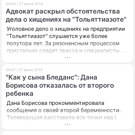
09:44 / 27 июня 2019
Адвокат раскрыл обстоятельства
дела о хищениях на "Тольяттиазоте"
Уголовное дело о хищениях на предприятии
"Тольяттиазот" слушается уже более
полутора лет. За резонансным процессом
пристально следит пресса и специалисты. О
любопытных подробностях громкого дела
рассказал представитель истца – АО "ОХК
09:47 / 27 июня 2019
"Уралхим", – член Московской городской
"Как у сына Бледанс": Дана
коллегии адвокатов Александр Низов.
Борисова отказалась от второго
Юрист в подробностях ответил на претензии
ребенка
со стороны защиты фигурантов дела.
Дана Борисова прокомментировала
сообщения о своей второй беременности.
Телеведущая расставила все точки над i.