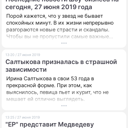
сегодня, 27 июня 2019 года
Порой кажется, что у звезд не бывает
спокойных минут. В их жизни непрерывно
разгораются новые страсти и скандалы.
Чтобы вы не пропустили самые важные
сплетни и слухи из мира знаменитостей,
"Дни.ру" собрали последние новости шоу-
13:20 / 27 июня 2019
бизнеса на сегодня, 27 июня 2019 года.
Салтыкова призналась в страшной
зависимости
Ирина Салтыкова в свои 53 года в
прекрасной форме. При этом, как
выяснилось, певица пьет и курит, что не
мешает ей отлично выглядеть.
13:25 / 27 июня 2019
"ЕР" представит Медведеву