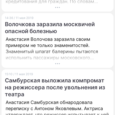
кредитования для граждан. По словам
спикера нижней палаты Вячеслава
Володина, депутаты обсудят этот вопрос с
14:36 / 11 мая 2019
представителями банковского сектора.
Волочкова заразила москвичей
опасной болезнью
Анастасия Волочова заразила своим
примером не только знаменитостей.
Знаменитый шпагат балерины пытаются
испольнить пассажиры московского
метрополитена.
15:10 / 11 мая 2019
Самбурская выложила компромат
на режиссера после увольнения из
театра
Анастасия Самбурская обнародовала
переписку с Антоном Яковлевым. Актриса
утверждает, что режиссер испытывает к ней