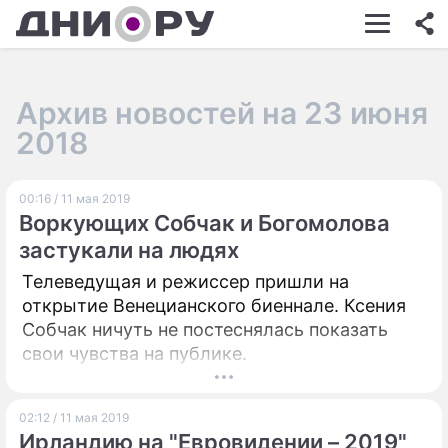
ШОУ-БИЗНЕС
АВТО
Архив новостей на 23 июня
КИНО
2018
НЕДВИЖИМОСТЬ
00:16 / 11 мая 2019
ЗДОРОВЬЕ
Воркующих Собчак и Богомолова
ЭКОНОМИКА
застукали на людях
Телеведущая и режиссер пришли на
ПРОИСШЕСТВИЯ
открытие Венецианского биеннале. Ксения
СОННИК
Собчак ничуть не постеснялась показать
свои чувства на публике.
СТИЛЬ ЖИЗНИ
СЕРИАЛЫ
02:12 / 11 мая 2019
Ирландию на "Евровидении – 2019"
ИГРЫ