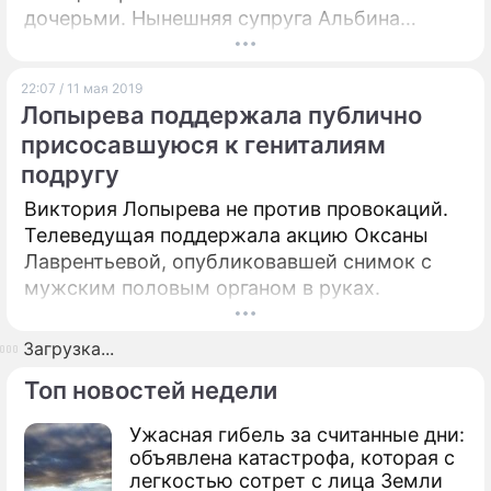
дочерьми. Нынешняя супруга Альбина
Джанабаева в поле зрения наблюдателей не
попала.
22:07 / 11 мая 2019
Лопырева поддержала публично
присосавшуюся к гениталиям
подругу
Виктория Лопырева не против провокаций.
Телеведущая поддержала акцию Оксаны
Лаврентьевой, опубликовавшей снимок с
мужским половым органом в руках.
Загрузка...
Топ новостей недели
Ужасная гибель за считанные дни:
объявлена катастрофа, которая с
легкостью сотрет с лица Земли