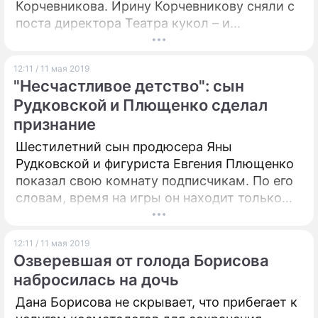
Корчевникова. Ирину Корчевникову сняли с
поста директора Театра кукол – и
телеведущий не понимает, о чем думают
чиновники от культуры.
12:11 / 11 мая 2019
"Несчастливое детство": сын
Рудковской и Плющенко сделал
признание
Шестилетний сын продюсера Яны
Рудковской и фигуриста Евгения Плющенко
показал свою комнату подписчикам. По его
словам, время на игры он находит только
между тренировками.
12:11 / 11 мая 2019
Озверевшая от голода Борисова
набросилась на дочь
Дана Борисова не скрывает, что прибегает к