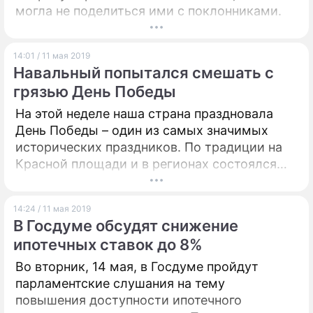
могла не поделиться ими с поклонниками.
14:01 / 11 мая 2019
Навальный попытался смешать с
грязью День Победы
На этой неделе наша страна праздновала
День Победы – один из самых значимых
исторических праздников. По традиции на
Красной площади и в регионах состоялся
торжественный Парад Победы и акция
"Бессмертный полк". Политики и
14:24 / 11 мая 2019
общественные деятели поздравили россиян
В Госдуме обсудят снижение
с 9 Мая. Оппозиция тоже не осталась в
ипотечных ставок до 8%
стороне, раскритиковав Парад Победы.
Во вторник, 14 мая, в Госдуме пройдут
парламентские слушания на тему
повышения доступности ипотечного