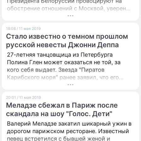
Президента Белоруссии провоцируют на
обострение отношений с Москвой, уверены
эксперты.
18:08 / 11 мая 2019
Стало известно о темном прошлом
русской невесты Джонни Деппа
27-летняя танцовщица из Петербурга
Полина Глен может оказаться не той, за
кого себя выдает. Звезда "Пиратов
Карибского моря" ранее заявил, что его
новую пассию "совсем не интересуют
деньги", однако СМИ утверждают, что это не
20:01 / 11 мая 2019
совсем так.
Меладзе сбежал в Париж после
скандала на шоу "Голос. Дети"
Валерий Меладзе закатил шикарный ужин в
дорогом парижском ресторане. Известный
певец встретился с бывшей женой и