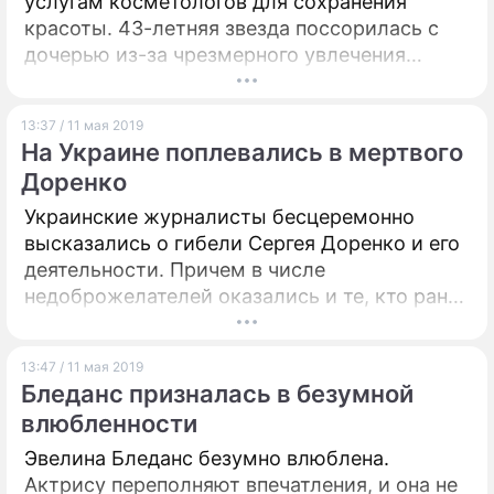
услугам косметологов для сохранения
красоты. 43-летняя звезда поссорилась с
дочерью из-за чрезмерного увлечения
уколами. А некоторые препараты вызывают
у телеведущей зверский аппетит.
13:37 / 11 мая 2019
На Украине поплевались в мертвого
Доренко
Украинские журналисты бесцеремонно
высказались о гибели Сергея Доренко и его
деятельности. Причем в числе
недоброжелателей оказались и те, кто ранее
достаточно близко знал российского
журналиста.
13:47 / 11 мая 2019
Бледанс призналась в безумной
влюбленности
Эвелина Бледанс безумно влюблена.
Актрису переполняют впечатления, и она не