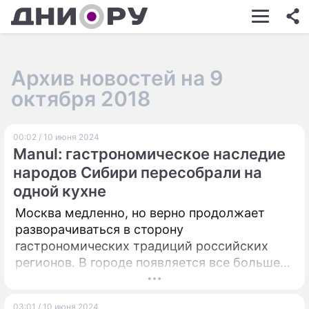
ШОУ-БИЗНЕС
АВТО
Архив новостей на 9
КИНО
октября 2018
НЕДВИЖИМОСТЬ
00:02 / 10 июня 2024
ЗДОРОВЬЕ
Manul: гастрономическое наследие
ЭКОНОМИКА
народов Сибири пересобрали на
одной кухне
ПРОИСШЕСТВИЯ
Москва медленно, но верно продолжает
СОННИК
разворачиваться в сторону
гастрономических традиций российских
СТИЛЬ ЖИЗНИ
регионов. В городе появляется все больше
заведений национальной кухни в строгом
СЕРИАЛЫ
смысле слова, но осваиваются и другие
ИГРЫ
03:01 / 10 июня 2024