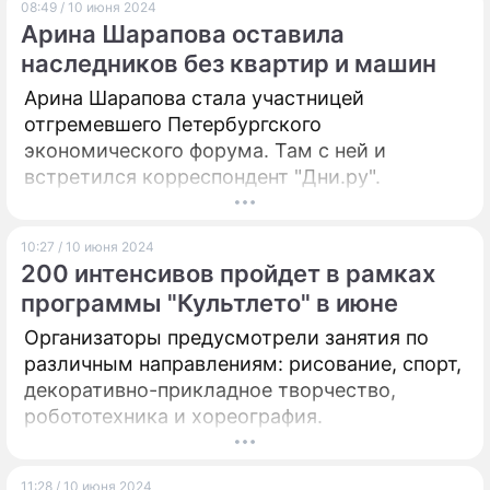
08:49 / 10 июня 2024
номер. И вот новый повод говорить о ее
Арина Шарапова оставила
смелости и отваге.
наследников без квартир и машин
Арина Шарапова стала участницей
отгремевшего Петербургского
экономического форума. Там с ней и
встретился корреспондент "Дни.ру".
10:27 / 10 июня 2024
200 интенсивов пройдет в рамках
программы "Культлето" в июне
Организаторы предусмотрели занятия по
различным направлениям: рисование, спорт,
декоративно-прикладное творчество,
робототехника и хореография.
11:28 / 10 июня 2024