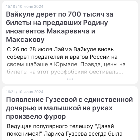
15:18 / 10 июня 2024
Вайкуле дерет по 700 тысяч за
билеты на предавших Родину
иноагентов Макаревича и
Максакову
С 26 по 28 июля Лайма Вайкуле вновь
соберет предателей и врагов России на
своем шабаше в Юрмале. Правда, цены на
билеты на этот русофобский фестиваль
"Лайма. Рандеву. Юрмала" зашкаливают. Оно
и понятно – Вайкуле собирает деньги
16:21 / 10 июня 2024
нацистам из Незалежной.
Появление Гузеевой с единственной
дочерью и малышкой на руках
произвело фурор
Ведущая популярного телешоу "Давай
поженимся!" Лариса Гузеева всегда была