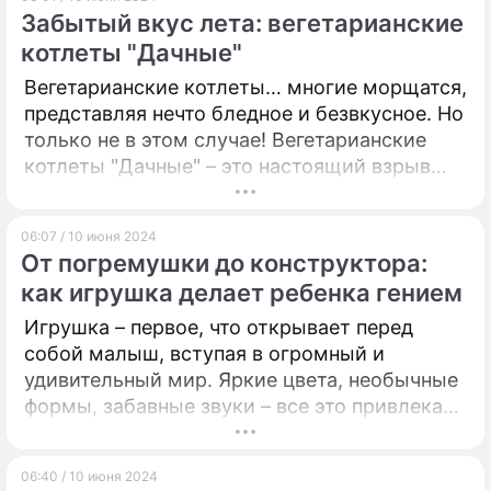
форматы. Так в ресторане Manul решили не
Забытый вкус лета: вегетарианские
выбирать что-то одно, а представить
ПРЕСС-РЕЛИЗЫ
котлеты "Дачные"
собирательный образ кулинарного наследия
обширного сибирского региона.
О ПРОЕКТЕ
Вегетарианские котлеты… многие морщатся,
представляя нечто бледное и безвкусное. Но
только не в этом случае! Вегетарианские
котлеты "Дачные" – это настоящий взрыв
вкуса, аромата и летних воспоминаний.
06:07 / 10 июня 2024
От погремушки до конструктора:
как игрушка делает ребенка гением
Игрушка – первое, что открывает перед
собой малыш, вступая в огромный и
удивительный мир. Яркие цвета, необычные
формы, забавные звуки – все это привлекает
внимание, пробуждает любопытство, зовет
к исследованию.
06:40 / 10 июня 2024