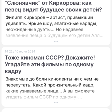
"Слюнявчик" от Киркорова: как
певец видит будущее своих детей?
Филипп Киркоров – артист, привыкший
удивлять. Яркие шоу, эпатажные наряды,
неожиданные дуэты… Но недавнее
заявление певца о будущем его детей Аллы-
Виктории и Мартина удивило многих не
творческой задумкой, а прямотой и даже
14:22 / 10 июня 2024
резкостью формулировок.
Тоже киноман СССР? Докажите!
Угадайте эти фильмы по одному
кадру
Знакомые до боли киноленты ни с чем не
перепутать. Какой пронзительный кадр,
какие узнаваемые лица... А вы сможете
угадать фильм СССР по одному-
единственному кадру? Не ленитесь –
проверьте себя!