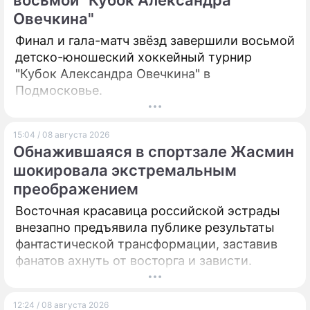
восьмой "Кубок Александра
Овечкина"
ПРЕСС-РЕЛИЗЫ
Финал и гала-матч звёзд завершили восьмой
О ПРОЕКТЕ
детско-юношеский хоккейный турнир
"Кубок Александра Овечкина" в
Подмосковье.
15:04 / 08 августа 2026
Обнажившаяся в спортзале Жасмин
шокировала экстремальным
преображением
Восточная красавица российской эстрады
внезапно предъявила публике результаты
фантастической трансформации, заставив
фанатов ахнуть от восторга и зависти.
12:24 / 08 августа 2026