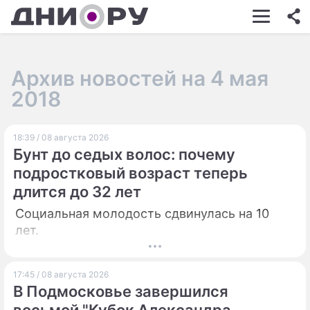
ШОУ-БИЗНЕС
АВТО
Архив новостей на 4 мая
КИНО
2018
НЕДВИЖИМОСТЬ
18:39 / 08 августа 2026
ЗДОРОВЬЕ
Бунт до седых волос: почему
ЭКОНОМИКА
подростковый возраст теперь
длится до 32 лет
ПРОИСШЕСТВИЯ
Социальная молодость сдвинулась на 10
СОННИК
лет.
СТИЛЬ ЖИЗНИ
17:45 / 08 августа 2026
СЕРИАЛЫ
В Подмосковье завершился
ИГРЫ