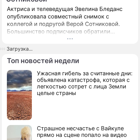
Актриса и телеведущая Эвелина Бледанс
опубликовала совместный снимок с
коллегой и подругой Верой Сотниковой.
Большинство подписчиков обратили
внимание на откровенное декольте
последней.
Загрузка...
Топ новостей недели
Ужасная гибель за считанные дни:
объявлена катастрофа, которая с
легкостью сотрет с лица Земли
целые страны
Страшное несчастье с Вайкуле
прямо на сцене попало на видео