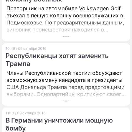
Прапорщик на автомобиле Volkswagen Golf
ПРЕСС-РЕЛИЗЫ
въехал в пешую колонну военнослужащих в
Подмосковье. По предварительным данным,
О ПРОЕКТЕ
виновник происшествия находился в
состоянии алкогольного опьянения.
Пострадало восемь человек.
10:49 / 09 октября 2016
Республиканцы хотят заменить
Трампа
Члены Республиканской партии обсуждают
возможную замену кандидата в президенты
США Дональда Трампа перед предстоящими
выборами. Однопартийцы критикуют своего
выдвиженца за порочащие репутацию
заявления.
11:13 / 09 октября 2016
В Германии уничтожили мощную
бомбу