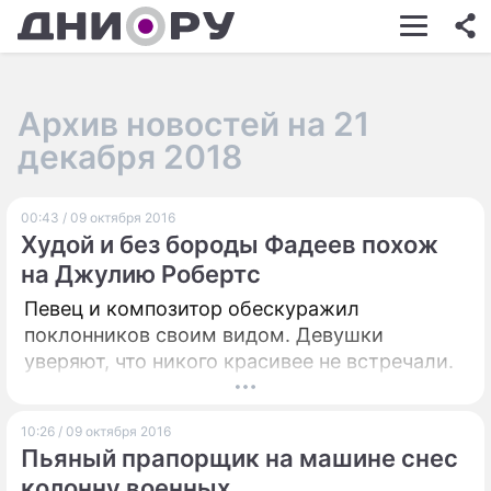
ШОУ-БИЗНЕС
АВТО
Архив новостей на 21
КИНО
декабря 2018
НЕДВИЖИМОСТЬ
00:43 / 09 октября 2016
ЗДОРОВЬЕ
Худой и без бороды Фадеев похож
ЭКОНОМИКА
на Джулию Робертс
Певец и композитор обескуражил
ПРОИСШЕСТВИЯ
поклонников своим видом. Девушки
СОННИК
уверяют, что никого красивее не встречали.
СТИЛЬ ЖИЗНИ
10:26 / 09 октября 2016
СЕРИАЛЫ
Пьяный прапорщик на машине снес
колонну военных
ИГРЫ