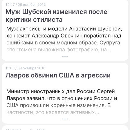
14:47 / 09 октября 2016
Муж Шубской изменился после
критики стилиста
Муж актрисы и модели Анастасии Шубской,
хоккеист Александр Овечкин поработал над
ошибками в своем модном образе. Супруга
спортсмена выложила фотографию, на
которой они запечатлены перед походом в
театр.
15:05 / 09 октября 2016
Лавров обвинил США в агрессии
Министр иностранных дел России Сергей
Лавров заявил, что в отношениях России и
США произошли коренные изменения. В
частности, это касается активных
агрессивных действий Штатов и реакции на
них российской стороны.