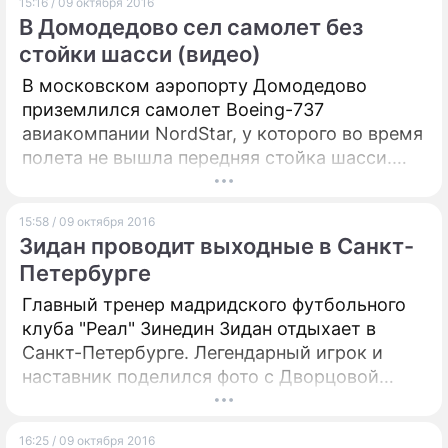
15:16 / 09 октября 2016
В Домодедово сел самолет без
стойки шасси (видео)
В московском аэропорту Домодедово
приземлился самолет Boeing-737
авиакомпании NordStar, у которого во время
полета не вышла передняя стойка шасси.
Авиалайнер летел в Москву из греческого
города Ираклион. На борту находились семь
15:58 / 09 октября 2016
членов экипажа, 172 пассажира, из них 25 –
Зидан проводит выходные в Санкт-
дети, передает Life.ru. Воздушное судно
Петербурге
приземлилось после нескольких попыток.
Взлетную полосу временно закрыли, чтобы
Главный тренер мадридского футбольного
обеспечить безопасность экипажа и
клуба "Реал" Зинедин Зидан отдыхает в
пассажиров лайнера. Пострадавших нет.
Санкт-Петербурге. Легендарный игрок и
Позднее выяснилось, что у лайнера
наставник поделился фото с Дворцовой
разорвало покрышку левого колеса шасси
Площади города.
во время посадки. Канал опубликовал видео
16:25 / 09 октября 2016
места ЧП.