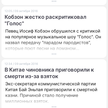
ФЕДОР, что расшифровывается как
финальный экспериментальный
12:05 / 09 октября 2016
демонстрационный объект исследований.
Кобзон жестко раскритиковал
Робот может пилотировать космический
"Голос"
корабль, помогать космонавтам выполнять
различные работы и принимать
Певец Иосиф Кобзон обрушился с критикой
самостоятельные решения для выполнения
на популярное музыкальное шоу "Голос". Он
поставленной задачи. При этом управление
назвал передачу "парадом пародистов",
ФЕДОРом в любой момент может взять на
которые поют песни на ломаном
себя оператор, передает РИА Новости. В
иностранном языке.
Сети уже появилось видео тестирования
12:34 / 09 октября 2016
андроида.
В Китае чиновника приговорили к
смерти из-за взяток
Экс-секретаря коммунистической партии
Китая Бай Эньпая приговорили к смертной
казни. Причиной стало получение
миллионных взяток.