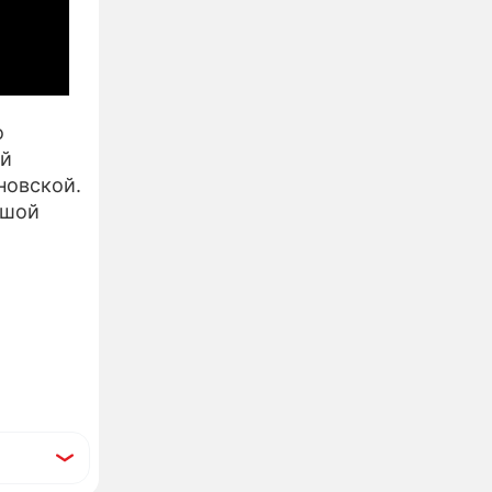
о
ий
новской.
ьшой