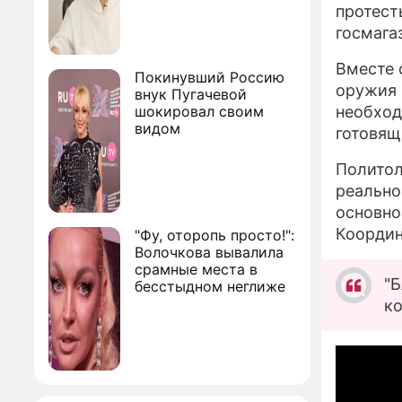
протест
госмага
Вместе 
Покинувший Россию
оружия 
внук Пугачевой
шокировал своим
необход
видом
готовящ
Политол
реально
основно
Координ
"Фу, оторопь просто!":
Волочкова вывалила
срамные места в
"Б
бесстыдном неглиже
ко