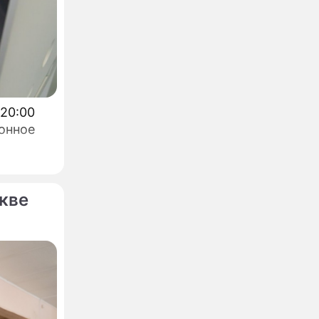
е
енко с
 20:00
онное
руссии
кве
ии