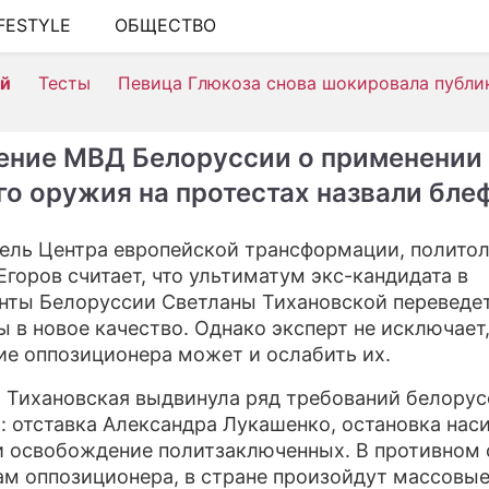
IFESTYLE
ОБЩЕСТВО
ШОУ-БИЗНЕС
ей
Тесты
Певица Глюкоза снова шокировала публи
АВТО
КИНО
ение МВД Белоруссии о применении
НЕДВИЖИМОСТЬ
го оружия на протестах назвали бле
ЗДОРОВЬЕ
ель Центра европейской трансформации, политол
ЭКОНОМИКА
Егоров считает, что ультиматум экс-кандидата в
нты Белоруссии Светланы Тихановской переведе
ПРОИСШЕСТВИЯ
ы в новое качество. Однако эксперт не исключает,
ие оппозиционера может и ослабить их.
СОННИК
 Тихановская выдвинула ряд требований белору
СТИЛЬ ЖИЗНИ
: отставка Александра Лукашенко, остановка нас
СЕРИАЛЫ
и освобождение политзаключенных. В противном 
ам оппозиционера, в стране произойдут массовы
ИГРЫ