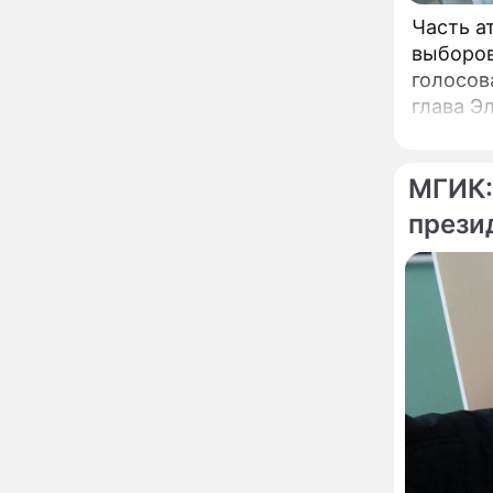
страшный запрет 6
Часть а
августа, о котором
выборов
молчат старики
От Преснякова до
18:13
голосов
Байсарова: сияющая
глава Э
Орбакайте вывезла в
Европу всех детей от
разных мужчин
"Срочно выходить из
17:19
МГИК:
роли": перепуганная
Бородина едва не увела
прези
чужого мужа на красной
дорожке
Депутат Чаплин
15:14
предложил запретить
мойку машин и
торговлю во дворах
Внезапно отменивший
15:08
концерты Григорий Лепс
сделал важное
заявление
По те
"Четырех мужей
13:36
похоронила": Шаляпин