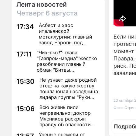
Лента новостей
Четверг
6 августа
Асбест и хаос
17:34
итальянской
Если ни
металлургии: главный
завод Европы под
протест
угрозой закрытия из-за
момент 
"Чих-пых!": глава
17:11
евробюрократии
"Газпром-медиа" жестко
Правда,
разоблачил главный
риск. П
обман "Битвы
заявлен
экстрасенсов"
Не узнает даже родной
15:30
отец: на какую жертву
пошла юная наследница
лидера группы "Руки
20 октября 2
Вверх!" ради денег и
Всю жизнь пили
15:06
Фото: Стри
славы
неправильно: доктор
Мясников раскрыл
правду об опасности
Подроб
антибиотиков
Ученые онемели от