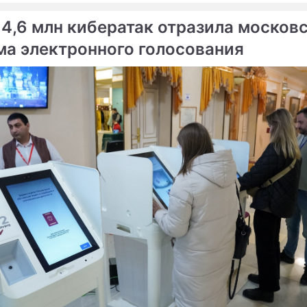
 4,6 млн кибератак отразила москов
ма электронного голосования
епортаж
я леди Белоруссии: жизнь и карьера Светланы
вской