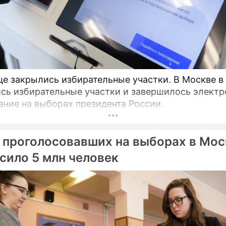
ультиматум
cтало известно о запрет
Тихановской: политик
поздравлять сына Лукаш
выдвинула требование
днем рождения
к силовикам
це закрылись избирательные участки. В Москве в
чет получить Путин от
Сюжеты
сь избирательные участки и завершилось электр
туционной реформы в
Новости Бело
ание на выборах президента России.
ссии
Светлана Георгиевна
Александр
 проголосовавших на выборах в Мос
Тихановская
Григорьевич
(Пилипчук)
Лукашенко
сило 5 млн человек
белорусский политик
президент Белорусс