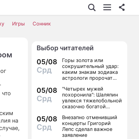
ку
Игры
Сонник
Выбор читателей
фом
Горы золота или
05/08
сокрушительный удар:
Срд
ог
каким знакам зодиака
астрологи пророчат
счастье, а кому нищету
т
"Четырех мужей
05/08
 что
похоронила": Шаляпин
Срд
увлекся тяжелобольной
сказочно богатой
дамой
сским
Внезапно отменивший
05/08
илия на
концерты Григорий
Срд
случае,
Лепс сделал важное
заявление
е