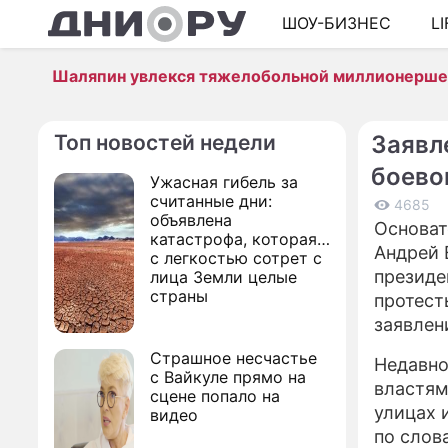
ШОУ-БИЗНЕС
L
Шаляпин увлекся тяжелобольной миллионерш
Топ новостей недели
Заявл
боево
Ужасная гибель за
считанные дни:
4685
объявлена
Основат
катастрофа, которая
Андрей 
с легкостью сотрет с
президе
лица Земли целые
страны
протест
заявлен
Страшное несчастье
Недавно
с Вайкуле прямо на
властям
сцене попало на
улицах 
видео
по слов