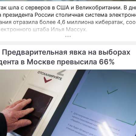
так шла с серверов в США и Великобритании. В дн
 президента России столичная система электрон
ания отразила более 4,6 миллиона кибератак, со
лектронного штаба Илья Массух.
 Предварительная явка на выборах
дента в Москве превысила 66%
ме
Продолжение: Новый
Чтобы лишнего не сказа