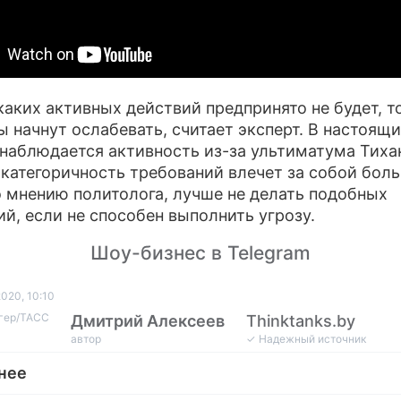
каких активных действий предпринято не будет, т
ы начнут ослабевать, считает эксперт. В настоящ
наблюдается активность из-за ультиматума Тиха
 категоричность требований влечет за собой бол
о мнению политолога, лучше не делать подобных
ий, если не способен выполнить угрозу.
Шоу-бизнес в Telegram
020, 10:10
нгер/ТАСС
Дмитрий Алексеев
Thinktanks.by
автор
✓ Надежный источник
нее