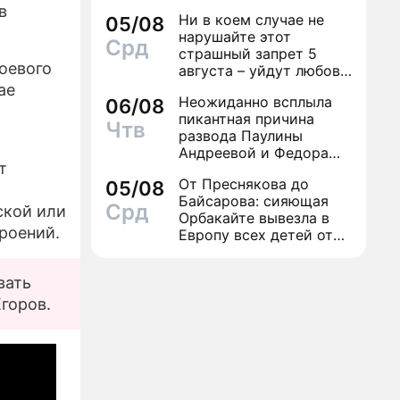
в
Ни в коем случае не
05/08
нарушайте этот
Срд
страшный запрет 5
оевого
августа – уйдут любовь
и деньги
ае
Неожиданно всплыла
06/08
пикантная причина
Чтв
развода Паулины
Андреевой и Федора
т
Бондарчука
От Преснякова до
05/08
Байсарова: сияющая
Срд
ской или
Орбакайте вывезла в
роений.
Европу всех детей от
разных мужчин
вать
Егоров.