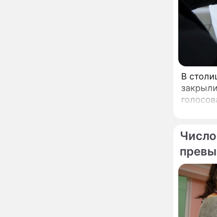
увлекся тяжелобольной
сказочно богатой дамой
Павильоны здоровья с
12:46
бесплатной экспресс-
диагностикой
открываются в центре
Москвы
В столи
Ученые нашли способ
11:49
Что хо
заблокировать самые
закрыли
консти
страшные воспоминания
голосов
Белору
Горы золота или
09:26
сокрушительный удар:
каким знакам зодиака
Число
астрологи пророчат
счастье, а кому нищету
превы
Ни в коем случае не
00:10
нарушайте этот
страшный запрет 5
августа – уйдут любовь
и деньги
Мэр Москвы рассказал о
19:17
развитии центра