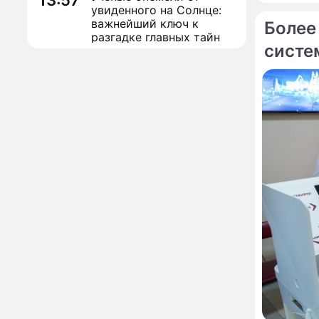
13:57
увиденного на Солнце:
важнейший ключ к
Более
разгадке главных тайн
систе
Фотор
Реставрация церкви
13:27
Ильи Пророка на
Железна
Новгородском подворье
Тихано
завершена – Мэр
Москвы
"Совершила полнейшую
12:08
глупость!": разъяренная
Волочкова публично
унизила дочь и зятя
Уехавшая из России
10:55
Пугачева перенесла
тяжелейшую операцию
Неожиданно всплыла
09:28
пикантная причина
развода Паулины
Андреевой и Федора
Бондарчука
Огонь с небес сожжет
00:22
урожай и дом: