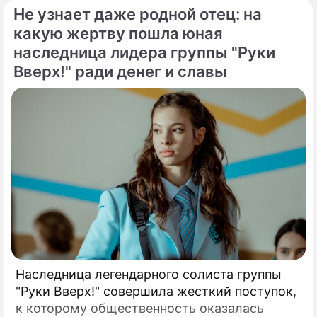
Генеральный директор мощнейшего
Не узнает даже родной отец: на
холдинга "Газпром-медиа" Александр Жаров
какую жертву пошла юная
решился на неожидаемый и крайне острый
наследница лидера группы "Руки
демарш.
Вверх!" ради денег и славы
Наследница легендарного солиста группы
"Руки Вверх!" совершила жесткий поступок,
к которому общественность оказалась