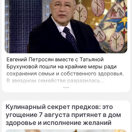
Евгений Петросян вместе с Татьяной
Брухуновой пошли на крайние меры ради
По теме
сохранения семьи и собственного здоровья.
В звездном семействе разразилась
Продолжение: Эксперты:
настоящая тихая драма, которая вынудила
Лукашенко ведет экономику
артистов действовать без промедления.
Белоруссии к уничтожению
Кулинарный секрет предков: это
угощение 7 августа притянет в дом
здоровье и исполнение желаний