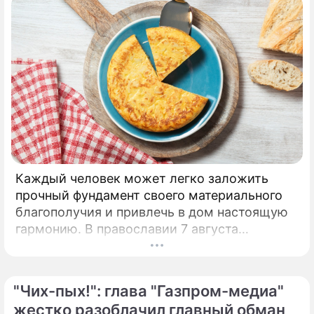
Политолог о предстоящей встрече
Путина и Лукашенко: Будет жесткий
разговор
Эксперт: Путин может забрать
Лукашенко на новую должность в
Москву
Сюжеты
Президентские выборы в
Каждый человек может легко заложить
Белоруссии
прочный фундамент своего материального
благополучия и привлечь в дом настоящую
Александр Григорьевич
гармонию. В православии 7 августа
Лукашенко
почитают память праведной Анны, матери
президент Белоруссии
Пресвятой Богородицы.
"Чих-пых!": глава "Газпром-медиа"
жестко разоблачил главный обман