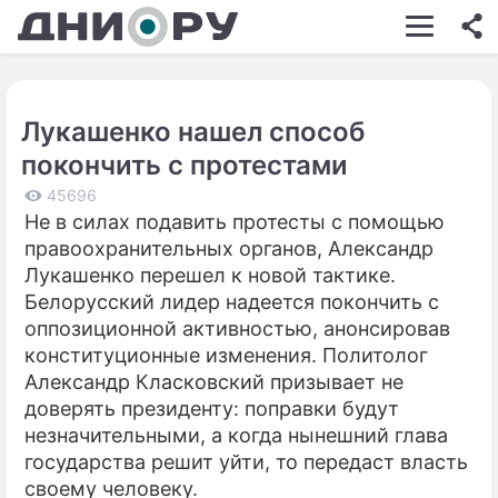
ШОУ-БИЗНЕС
АВТО
Лукашенко нашел способ
КИНО
покончить с протестами
НЕДВИЖИМОСТЬ
45696
Не в силах подавить протесты с помощью
ЗДОРОВЬЕ
правоохранительных органов, Александр
ЭКОНОМИКА
Лукашенко перешел к новой тактике.
Белорусский лидер надеется покончить с
ПРОИСШЕСТВИЯ
оппозиционной активностью, анонсировав
конституционные изменения. Политолог
СОННИК
Александр Класковский призывает не
СТИЛЬ ЖИЗНИ
доверять президенту: поправки будут
незначительными, а когда нынешний глава
СЕРИАЛЫ
государства решит уйти, то передаст власть
своему человеку.
ИГРЫ