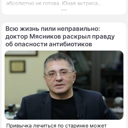
абсолютно не готова. Юная актриса
Вероника Жукова, дочь бессменного лидера
группы "Руки Вверх!" Сергея Жукова,
заставила взрогнуть своих многочисленных
Всю жизнь пили неправильно:
поклонников.
доктор Мясников раскрыл правду
об опасности антибиотиков
Привычка лечиться по старинке может