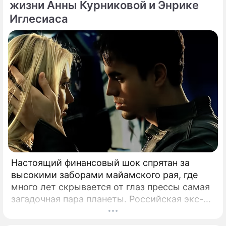
спровоцировали настоящую бурю в Сети.
жизни Анны Курниковой и Энрике
Иглесиаса
Настоящий финансовый шок спрятан за
высокими заборами майамского рая, где
много лет скрывается от глаз прессы самая
загадочная пара планеты. Российская экс-
теннисистка Анна Курникова и испанский
поп-идол Энрике Иглесиас уже больше