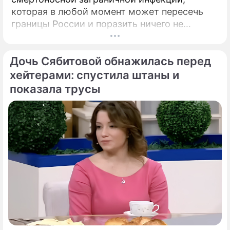
зеркало Преисподней, древняя
которая в любой момент может пересечь
Гиперборея и русская Атлантида
границы России и поразить ничего не
подозревающих граждан. Россию
предупредили о реальной и крайне опасной
Дочь Сябитовой обнажилась перед
угрозе: в страну могут завезти неизлечимый
и смертоносный вирус Бурбон.
хейтерами: спустила штаны и
показала трусы