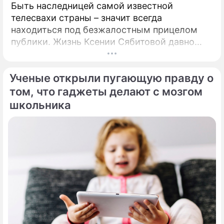
Быть наследницей самой известной
телесвахи страны – значит всегда
находиться под безжалостным прицелом
публики. Жизнь Ксении Сябитовой давно
рассматривают под мощной лупой.
Ученые открыли пугающую правду о
том, что гаджеты делают с мозгом
школьника