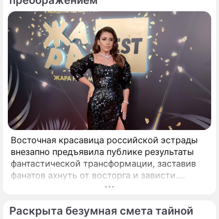
Восточная красавица российской эстрады
внезапно предъявила публике результаты
фантастической трансформации, заставив
фанатов ахнуть от восторга и зависти.
Знаменитая певица Жасмин всегда
славилась аппетитными восточными
Раскрыта безумная смета тайной
формами, однако ее свежие снимки