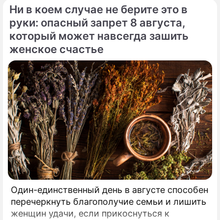
Ни в коем случае не берите это в
двадцати лет удерживают статус одной из
самых закрытых и непубличных пар
руки: опасный запрет 8 августа,
мирового шоу-бизнеса.
который может навсегда зашить
женское счастье
Один-единственный день в августе способен
перечеркнуть благополучие семьи и лишить
женщин удачи, если прикоснуться к