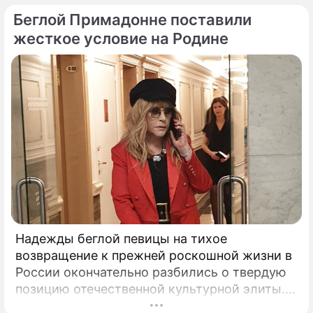
практически каждым своим шагом.
Беглой Примадонне поставили
жесткое условие на Родине
Надежды беглой певицы на тихое
возвращение к прежней роскошной жизни в
России окончательно разбились о твердую
позицию отечественной культурной элиты.
Эпопея вокруг возможного камбэка 75-