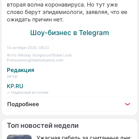
вторая волна коронавируса. Но тут уже
слово берут эпидемиологи, заявляя, что ее
ожидать причин нет.
Шоу-бизнес в Telegram
14 октября 2020, 08:23
Фото: Nikolay Gyngazov/Global Look
Press/www.globallookpress.com
Редакция
автор
KP.RU
✓ Надежный источник
Подробнее
Топ новостей недели
Ужасная гибель за считанные дни: