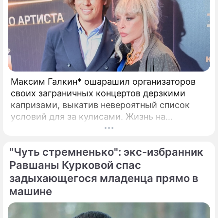
Ученые сочли отношение россиян к
коронавирусу неадекватным
Минздрав: Свободных коек для
Максим Галкин* ошарашил организаторов
больных коронавирусом в России почти
своих заграничных концертов дерзкими
не осталось
капризами, выкатив невероятный список
условий для за кулисами. Жизнь на
Сюжеты
чужбине, похоже, заставила беглого
Коронавирус в России
шоумена Максима Галкина* по-новому
"Чуть стремненько": экс-избранник
взглянуть на привычные вещи и вспомнить о
своих истоках.
Равшаны Курковой спас
задыхающегося младенца прямо в
машине