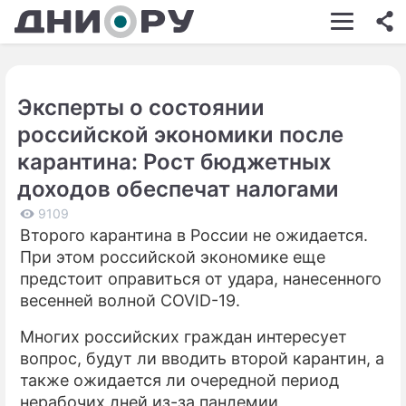
ШОУ-БИЗНЕС
АВТО
Эксперты о состоянии
КИНО
российской экономики после
НЕДВИЖИМОСТЬ
карантина: Рост бюджетных
доходов обеспечат налогами
ЗДОРОВЬЕ
9109
ЭКОНОМИКА
Второго карантина в России не ожидается.
При этом российской экономике еще
ПРОИСШЕСТВИЯ
предстоит оправиться от удара, нанесенного
СОННИК
весенней волной COVID-19.
СТИЛЬ ЖИЗНИ
Многих российских граждан интересует
вопрос, будут ли вводить второй карантин, а
СЕРИАЛЫ
также ожидается ли очередной период
нерабочих дней из-за пандемии
ИГРЫ