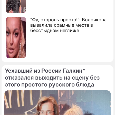
"Фу, оторопь просто!": Волочкова
вывалила срамные места в
бесстыдном неглиже
Уехавший из России Галкин*
отказался выходить на сцену без
По теме
этого простого русского блюда
Продолжение: "Очень
противная штучка":
оправившийся от коронавируса
Башмет о своем состоянии