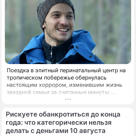
Поездка в элитный перинатальный центр на
тропическом побережье обернулась
настоящим хоррором, изменившим жизнь
звездной семьи за считанные минуты.
Роскошная жизнь в Центральной Америке и
мечты об идеальных родах с видом на
Рискуете обанкротиться до конца
Панамский залив едва не закончились
трагедией для экс-возлюбленного актрисы
года: что категорически нельзя
Равшаны Курковой.
делать с деньгами 10 августа