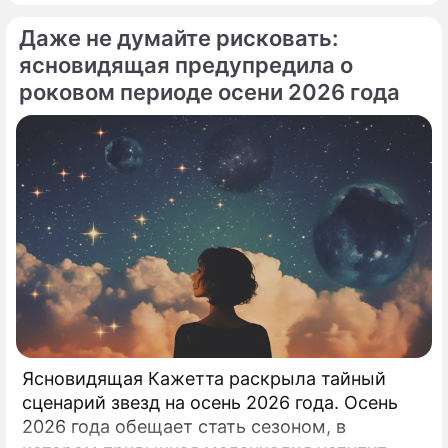
летней Аллы Пугачевой на отечественную
Даже не думайте рисковать:
сцену приобрела абсолютно
бескомпромиссный характер.
ясновидящая предупредила о
роковом периоде осени 2026 года
Ясновидящая Кажетта раскрыла тайный
сценарий звезд на осень 2026 года. Осень
2026 года обещает стать сезоном, в